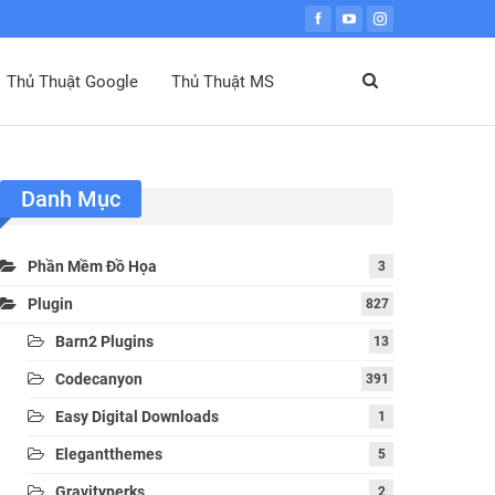
Thủ Thuật Google
Thủ Thuật MS
Danh Mục
Phần Mềm Đồ Họa
3
Plugin
827
Barn2 Plugins
13
Codecanyon
391
Easy Digital Downloads
1
Elegantthemes
5
Gravityperks
2