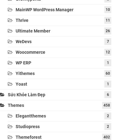
MainWP WordPress Manager
10
Thrive
11
Ultimate Member
26
WeDevs
7
Woocommerce
12
WP ERP
1
Yithemes
60
Yoast
1
Sức Khỏe Làm Đẹp
6
Themes
458
Elegantthemes
2
Studiopress
2
Themeforest
402