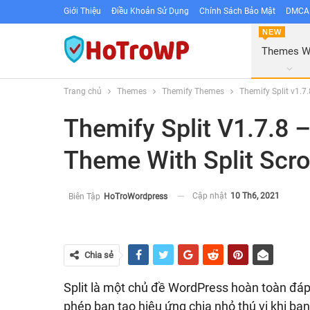
Giới Thiệu
Điều Khoản Sử Dụng
Chính Sách Bảo Mật
DMCA 
NEW
Themes 
Trang chủ
Themes
Themify Themes
Themify Split v1.7
Themify Split V1.7.8 
Theme With Split Scro
Cập nhật
10 Th6, 2021
Biên Tập
HoTroWordpress
Chia sẻ
Split là một chủ đề WordPress hoàn toàn đáp
phép bạn tạo hiệu ứng chia nhỏ thú vị khi bạ