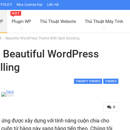
POLICY
Mua License Key
Liên Hệ
HOT
WP
Plugin WP
Thủ Thuật Website
Thủ Thuật Máy Tính
.8 – Beautiful WordPress Theme With Split Scrolling
– Beautiful WordPress
lling
THEMIFY THEMES
THEMES
0
 ứng được xây dựng với tính năng cuộn chia cho
n cuộn từ hàng này sang hàng tiếp theo. Chúng tôi