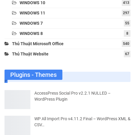
WINDOWS 10
413
WINDOWS 11
297
WINDOWS 7
55
WINDOWS 8
8
Thủ Thuật Microsoft Office
540
Thủ Thuật Website
67
Plugins - Themes
AccessPress Social Pro v2.2.1 NULLED –
WordPress Plugin
WP All Import Pro v4.11.2 Final – WordPress XML &
CSV…