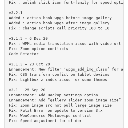
Fix : unlink slick icon font-family for speed optimiz
v3.2.1

Added : action hook wpgs_before_image_gallery

Added : action hook wpgs_after_image_gallery

Fix : change scripts call priority 100 to 10

v3.1.5 – 6 Dec 20

Fix : WPML media translation issue with video url fie
Fix: Zoom option conflicts

Code Refactor

v3.1.3 – 23 Oct 20

Enhancement: New filter ‘wpgs_add_img_class’ for add
Fix: CSS transform confict on tablet devices

Fix: Lightbox z-index issue for some themes

v3.1 – 25 Sep 20

Enhancement: Add Backup settings option

Enhancement: Add “gallery_slider_zoom_image_size” fi
Fix: Zoom image src not pull large image size

Fix: Fatal Error on update to version 3.x

Fix: WooCommerce Photoswipe conflict

Fix: Speed adjustment for slider
