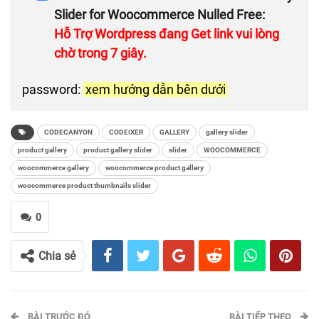
Slider for Woocommerce Nulled Free
:
Hỗ Trợ Wordpress đang Get link vui lòng
chờ trong 6 giây.
password:
xem hướng dẫn bên dưới
CODECANYON
CODEIXER
GALLERY
gallery slider
product gallery
product gallery slider
slider
WOOCOMMERCE
woocommerce gallery
woocommerce product gallery
woocommerce product thumbnails slider
0
Chia sẻ
BÀI TRƯỚC ĐÓ
BÀI TIẾP THEO