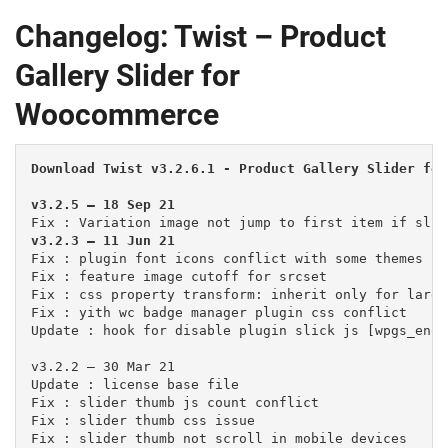
Changelog: Twist – Product
Gallery Slider for
Woocommerce
Download Twist v3.2.6.1 - Product Gallery Slider for
v3.2.5 – 18 Sep 21
v3.2.3 – 11 Jun 21
Fix : plugin font icons conflict with some themes

Fix : feature image cutoff for srcset

Fix : css property transform: inherit only for large
Fix : yith wc badge manager plugin css conflict

Update : hook for disable plugin slick js [wpgs_enqu
v3.2.2 – 30 Mar 21

Update : license base file

Fix : slider thumb js count conflict

Fix : slider thumb css issue

Fix : slider thumb not scroll in mobile devices
