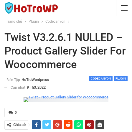
Trang chủ
Plugin
Codecanyon
Twist V3.2.6.1 NULLED –
Product Gallery Slider For
Woocommerce
CODECANYON
PLUGIN
Biên Tập
HoTroWordpress
Cập nhật
9 Th3, 2022
0
Chia sẻ