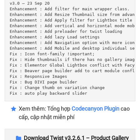
v3.0 – 23 Sep 20

Enhancement : Add filter for main wrapper class.

Enhancement : Add Resize Thumbnail size from advance
Enhancement : Add Apply filter for Lightbox title

Enhancement : Add vertical and horizontal mode mobile
Enhancement : Add preloader for twist loading

Enhancement : Add lazy Load settings

Enhancement : Add Navigation option with more icons

Enhancement : Add Mobile and desktop individual setti
Fix : Icon font-family !important;

Fix : Hide thumbnails if there has no gallery images.
Fix : Elementor Global Lightbox conflict with Facybox
Fix : Beaver page builder add to cart module conflict
Fix : Responsive Images

Fix : Bug DIVI page builder

Fix : Change thumb on variation change

Fix : auto play backward slider
Xem thêm: Tổng hợp
Codecanyon Plugin
cao
cấp, cập nhật miễn phí
Download Twist v3.2.6.1 – Product Gallery