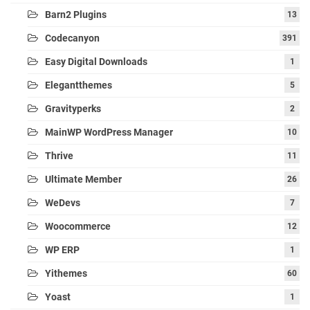
Barn2 Plugins
13
Codecanyon
391
Easy Digital Downloads
1
Elegantthemes
5
Gravityperks
2
MainWP WordPress Manager
10
Thrive
11
Ultimate Member
26
WeDevs
7
Woocommerce
12
WP ERP
1
Yithemes
60
Yoast
1