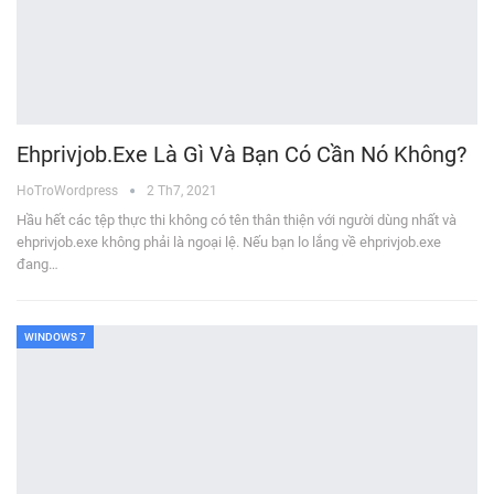
Ehprivjob.exe Là Gì Và Bạn Có Cần Nó Không?
HoTroWordpress
2 Th7, 2021
Hầu hết các tệp thực thi không có tên thân thiện với người dùng nhất và
ehprivjob.exe không phải là ngoại lệ. Nếu bạn lo lắng về ehprivjob.exe
đang…
WINDOWS 7