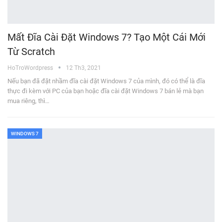
Mất Đĩa Cài Đặt Windows 7? Tạo Một Cái Mới
Từ Scratch
HoTroWordpress
12 Th3, 2021
Nếu bạn đã đặt nhầm đĩa cài đặt Windows 7 của mình, đó có thể là đĩa
thực đi kèm với PC của bạn hoặc đĩa cài đặt Windows 7 bán lẻ mà bạn
mua riêng, thì…
WINDOWS 7