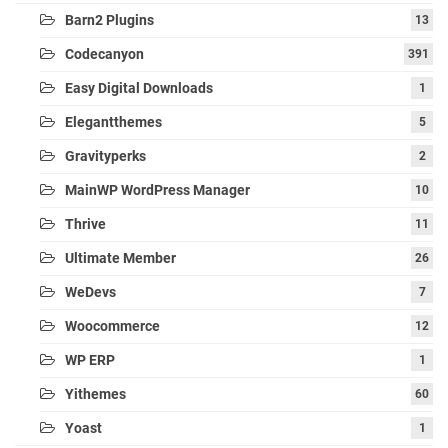
Barn2 Plugins
13
Codecanyon
391
Easy Digital Downloads
1
Elegantthemes
5
Gravityperks
2
MainWP WordPress Manager
10
Thrive
11
Ultimate Member
26
WeDevs
7
Woocommerce
12
WP ERP
1
Yithemes
60
Yoast
1