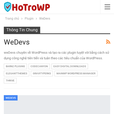
Trang chủ
Plugin
WeDevs
Thông Tin Chung
WeDevs
weDevs chuyên về WordPress và tạo ra các plugin tuyệt vời bằng cách sử
dụng công nghệ tiên tiến và tuân theo các tiêu chuẩn của WordPress.
BARN2 PLUGINS
CODECANYON
EASY DIGITAL DOWNLOADS
ELEGANTTHEMES
GRAVITYPERKS
MAINWP WORDPRESS MANAGER
THRIVE
WEDEVS