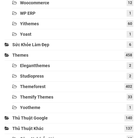
Woocommerce
12
WP ERP
1
Yithemes
60
Yoast
1
Sức Khỏe Làm Đẹp
6
Themes
458
Elegantthemes
2
Studiopress
2
Themeforest
402
Themify Themes
33
Yootheme
1
Thủ Thuật Google
140
Thủ Thuật Khác
137