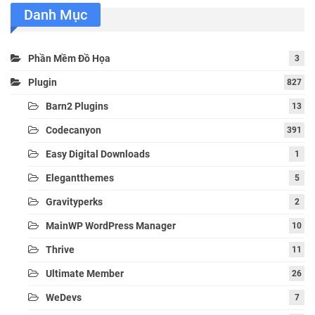
Danh Mục
Phần Mềm Đồ Họa
3
Plugin
827
Barn2 Plugins
13
Codecanyon
391
Easy Digital Downloads
1
Elegantthemes
5
Gravityperks
2
MainWP WordPress Manager
10
Thrive
11
Ultimate Member
26
WeDevs
7