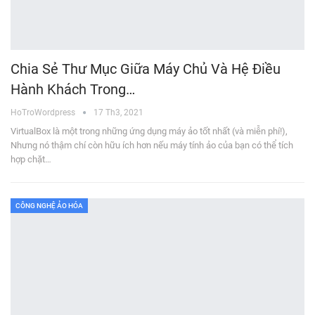
Chia Sẻ Thư Mục Giữa Máy Chủ Và Hệ Điều
Hành Khách Trong…
HoTroWordpress
17 Th3, 2021
VirtualBox là một trong những ứng dụng máy ảo tốt nhất (và miễn phí!),
Nhưng nó thậm chí còn hữu ích hơn nếu máy tính ảo của bạn có thể tích
hợp chặt…
CÔNG NGHỆ ẢO HÓA