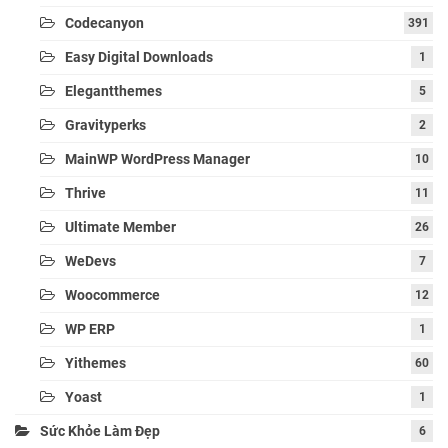
Codecanyon
391
Easy Digital Downloads
1
Elegantthemes
5
Gravityperks
2
MainWP WordPress Manager
10
Thrive
11
Ultimate Member
26
WeDevs
7
Woocommerce
12
WP ERP
1
Yithemes
60
Yoast
1
Sức Khỏe Làm Đẹp
6