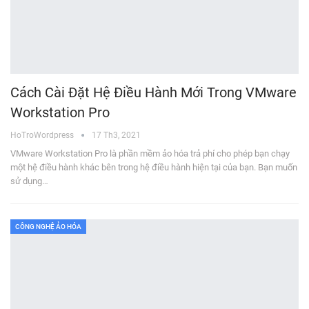
Cách Cài Đặt Hệ Điều Hành Mới Trong VMware
Workstation Pro
HoTroWordpress
17 Th3, 2021
VMware Workstation Pro là phần mềm ảo hóa trả phí cho phép bạn chạy
một hệ điều hành khác bên trong hệ điều hành hiện tại của bạn. Bạn muốn
sử dụng…
CÔNG NGHỆ ẢO HÓA