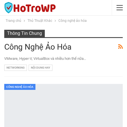
Trang chủ
Thủ Thuật Khác
Công nghệ ảo hóa
Thông Tin Chung
Công Nghệ Ảo Hóa
VMware, Hyper-V, VirtualBox và nhiều hơn thế nữa…
NETWORKING
NỘI DUNG HAY
CÔNG NGHỆ ẢO HÓA