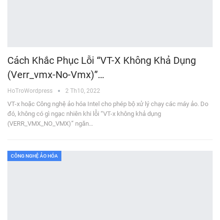
Cách Khắc Phục Lỗi “VT-X Không Khả Dụng
(verr_vmx-No-Vmx)”…
HoTroWordpress
2 Th10, 2022
VT-x hoặc Công nghệ ảo hóa Intel cho phép bộ xử lý chạy các máy ảo. Do
đó, không có gì ngạc nhiên khi lỗi “VT-x không khả dụng
(VERR_VMX_NO_VMX)” ngăn…
CÔNG NGHỆ ẢO HÓA