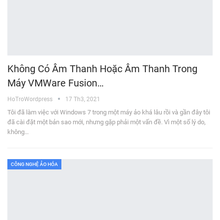
Không Có Âm Thanh Hoặc Âm Thanh Trong
Máy VMWare Fusion…
HoTroWordpress
17 Th3, 2021
Tôi đã làm việc với Windows 7 trong một máy ảo khá lâu rồi và gần đây tôi
đã cài đặt một bản sao mới, nhưng gặp phải một vấn đề. Vì một số lý do,
không…
CÔNG NGHỆ ẢO HÓA