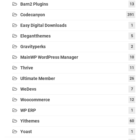
Barn2 Plugins
13
Codecanyon
391
Easy Digital Downloads
1
Elegantthemes
5
Gravityperks
2
MainWP WordPress Manager
10
Thrive
11
Ultimate Member
26
WeDevs
7
Woocommerce
12
WP ERP
1
Yithemes
60
Yoast
1