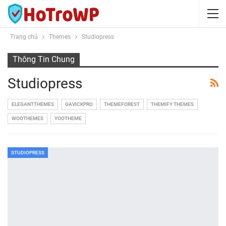
Trang chủ
Themes
Studiopress
Thông Tin Chung
Studiopress
ELEGANTTHEMES
GAVICKPRO
THEMEFOREST
THEMIFY THEMES
WOOTHEMES
YOOTHEME
STUDIOPRESS