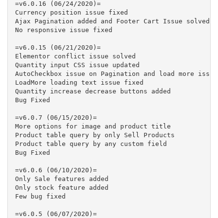
=v6.0.16 (06/24/2020)=

Currency position issue fixed

Ajax Pagination added and Footer Cart Issue solved

No responsive issue fixed

=v6.0.15 (06/21/2020)=

Elementor conflict issue solved

Quantity input CSS issue updated

AutoCheckbox issue on Pagination and load more issue 
LoadMore loading text issue fixed

Quantity increase decrease buttons added

Bug Fixed

=v6.0.7 (06/15/2020)=

More options for image and product title

Product table query by only Sell Products

Product table query by any custom field

Bug Fixed

=v6.0.6 (06/10/2020)=

Only Sale features added

Only stock feature added

Few bug fixed

=v6.0.5 (06/07/2020)=
