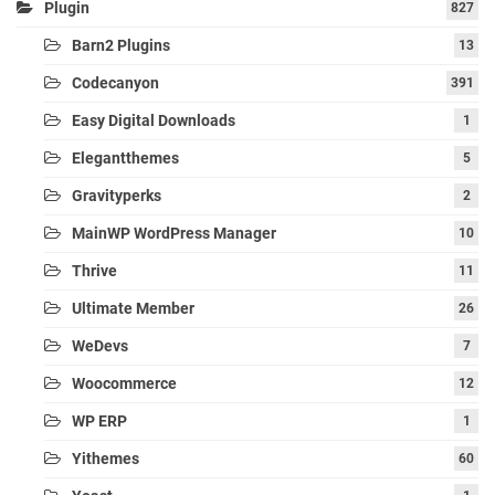
Plugin
827
Barn2 Plugins
13
Codecanyon
391
Easy Digital Downloads
1
Elegantthemes
5
Gravityperks
2
MainWP WordPress Manager
10
Thrive
11
Ultimate Member
26
WeDevs
7
Woocommerce
12
WP ERP
1
Yithemes
60