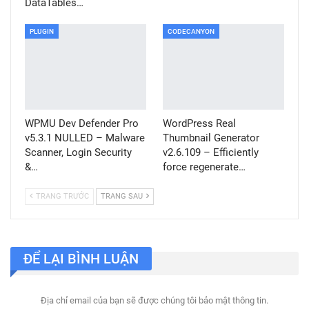
DataTables…
PLUGIN
CODECANYON
WPMU Dev Defender Pro
WordPress Real
v5.3.1 NULLED – Malware
Thumbnail Generator
Scanner, Login Security
v2.6.109 – Efficiently
&…
force regenerate…
TRANG TRƯỚC
TRANG SAU
ĐỂ LẠI BÌNH LUẬN
Địa chỉ email của bạn sẽ được chúng tôi bảo mật thông tin.