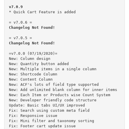
v7.0.9
* Quick Cart Feature is added

Changelog Not Found!
Changelog Not Found!
=v7.0.0 (07/19/2020)=

New: Column design

New: Quantity button added

New: Multiple items in a single column

New: Shortcode Column

New: Content Column

New: ACF's lots of field type supported

New: Add unlimited blank column for inner items

New: Each Item or Products wise Count System

New: Developer friendly code structure

Update: Basic tabs UI/UX improved

Fix: Search using custom meta field

Fix: Responsive issue

Fix: Mini filter and taxonomy sorting

Fix: Footer cart update issue
