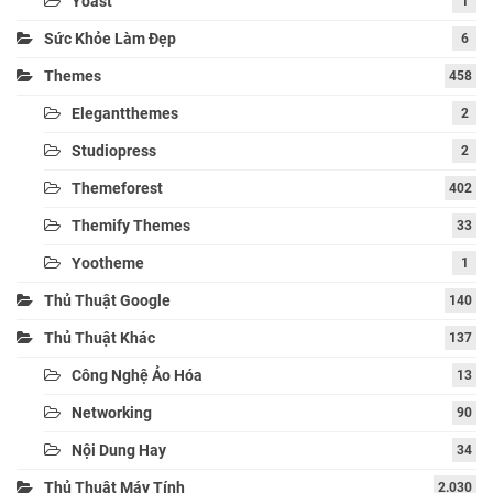
Yoast
1
Sức Khỏe Làm Đẹp
6
Themes
458
Elegantthemes
2
Studiopress
2
Themeforest
402
Themify Themes
33
Yootheme
1
Thủ Thuật Google
140
Thủ Thuật Khác
137
Công Nghệ Ảo Hóa
13
Networking
90
Nội Dung Hay
34
Thủ Thuật Máy Tính
2.030