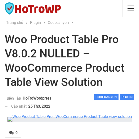
Trang chủ
Plugin
Codecanyon
Woo Product Table Pro
V8.0.2 NULLED –
WooCommerce Product
Table View Solution
CODECANYON
PLUGIN
Biên Tập
HoTroWordpress
Cập nhật
25 Th3, 2022
0