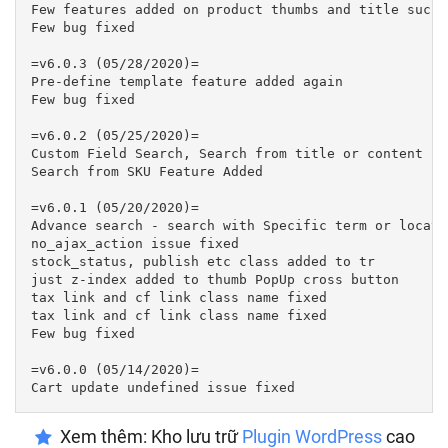
Few features added on product thumbs and title such 
Few bug fixed

=v6.0.3 (05/28/2020)=

Pre-define template feature added again

Few bug fixed

=v6.0.2 (05/25/2020)=

Custom Field Search, Search from title or content Fe
Search from SKU Feature Added

=v6.0.1 (05/20/2020)=

Advance search - search with Specific term or locati
no_ajax_action issue fixed

stock_status, publish etc class added to tr

just z-index added to thumb PopUp cross button

tax link and cf link class name fixed

tax link and cf link class name fixed

Few bug fixed

=v6.0.0 (05/14/2020)=

Xem thêm: Kho lưu trữ
Plugin WordPress
cao