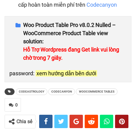
cấp hoàn toàn miễn phí trên
Codecanyon
Woo Product Table Pro v8.0.2 Nulled –
WooCommerce Product Table view
solution:
Hỗ Trợ Wordpress đang Get link vui lòng
chờ trong 6 giây.
password:
xem hướng dẫn bên dưới
CODEASTROLOGY
CODECANYON
WOOCOMMERCE TABLES
0
Chia sẻ