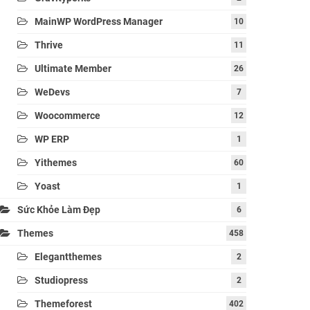
MainWP WordPress Manager
10
Thrive
11
Ultimate Member
26
WeDevs
7
Woocommerce
12
WP ERP
1
Yithemes
60
Yoast
1
Sức Khỏe Làm Đẹp
6
Themes
458
Elegantthemes
2
Studiopress
2
Themeforest
402