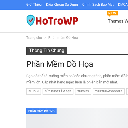
Giới Thiệu
Điều Khoản Sử Dụng
Chính Sách Bảo Mật
DMCA 
NEW
Themes 
Trang chủ
Phần mềm Đồ Họa
Thông Tin Chung
Phần Mềm Đồ Họa
Bạn có thể tải xuống miễn phí các chương trình, phần mềm đồ 
mềm lớn. Cập nhật hàng ngày, luôn là phiên bản mới nhất.
PLUGIN
SỨC KHỎE LÀM ĐẸP
THEMES
THỦ THUẬT GOOGLE
PHẦN MỀM ĐỒ HỌA