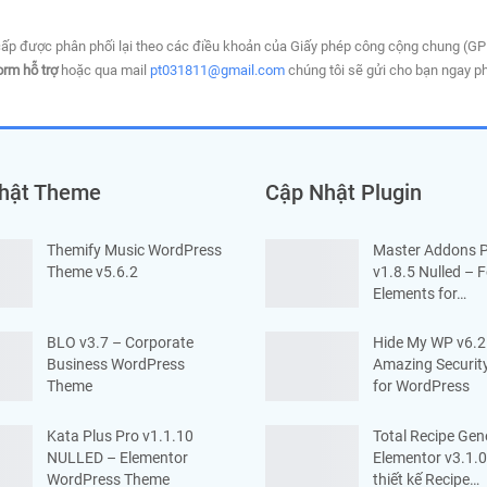
ấp được phân phối lại theo các điều khoản của Giấy phép công cộng chung (G
orm hỗ trợ
hoặc qua mail
pt031811@gmail.com
chúng tôi sẽ gửi cho bạn ngay ph
hật Theme
Cập Nhật Plugin
Themify Music WordPress
Master Addons 
Theme v5.6.2
v1.8.5 Nulled – 
Elements for…
BLO v3.7 – Corporate
Hide My WP v6.2
Business WordPress
Amazing Security
Theme
for WordPress
Kata Plus Pro v1.1.10
Total Recipe Gen
NULLED – Elementor
Elementor v3.1.0
WordPress Theme
thiết kế Recipe…