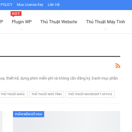
POLICY
Mua License Key
Liên Hệ
HOT
WP
Plugin WP
Thủ Thuật Website
Thủ Thuật Máy Tính
họa, thiết kế, dựng phim miễn phí và không cần đăng ký. Danh mục phần
THỦ THUẬT KHÁC
THỦ THUẬT MÁY TÍNH
THỦ THUẬT MICROSOFT OFFICE
PHẦN MỀM ĐỒ HỌA