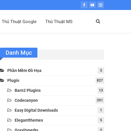
Thủ Thuật Google
Thủ Thuật MS
Danh Mục
Phần Mềm Đồ Họa
3
Plugin
827
Barn2 Plugins
13
Codecanyon
391
Easy Digital Downloads
1
Elegantthemes
5
Gravityperks
2