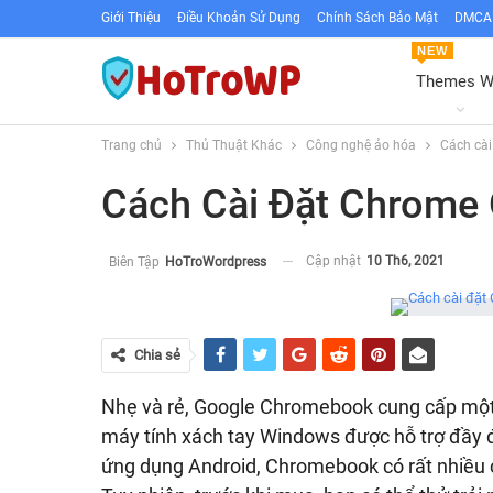
Giới Thiệu
Điều Khoản Sử Dụng
Chính Sách Bảo Mật
DMCA 
NEW
Themes 
Trang chủ
Thủ Thuật Khác
Công nghệ ảo hóa
Cách cà
Cách Cài Đặt Chrome
Cập nhật
10 Th6, 2021
Biên Tập
HoTroWordpress
Chia sẻ
Nhẹ và rẻ, Google Chromebook cung cấp một gi
máy tính xách tay Windows được hỗ trợ đầy đủ
ứng dụng Android, Chromebook có rất nhiều cá