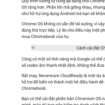
Quy trình tương tự cũng áp dụng cho Chrom
OS rộng hơn. Phần lớn mã giống nhau, nhưn
như hỗ trợ ứng dụng Android mà bạn sẽ khôn
Chrome OS không có sẵn để tải xuống, vì v
dùng thử trực tiếp. Lý do cho điều này một 
mua Chromebook của họ.
Cũng có một số tính năng mà Google có thể 
số codec âm thanh nhất định, không thể đưa
Rất may, Neverware CloudReady là một dự 
hỗ trợ để biến nó thành một hệ điều hành dễ 
Chromebook.
Bạn có thể cài đặt phiên bản Chromium OS nà
mình, mặc dù bạn nên kiểm tra danh sách thi