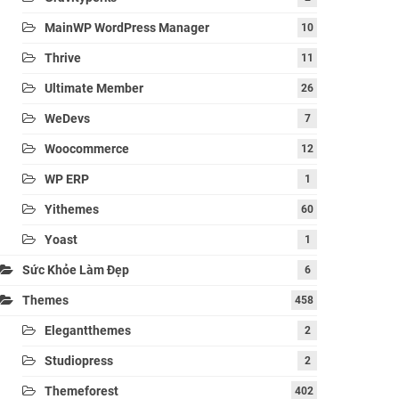
MainWP WordPress Manager
10
Thrive
11
Ultimate Member
26
WeDevs
7
Woocommerce
12
WP ERP
1
Yithemes
60
Yoast
1
Sức Khỏe Làm Đẹp
6
Themes
458
Elegantthemes
2
Studiopress
2
Themeforest
402