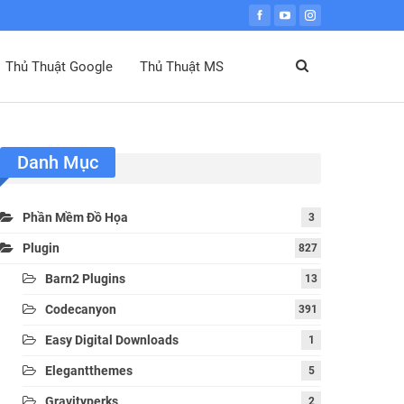
Thủ Thuật Google
Thủ Thuật MS
Danh Mục
Phần Mềm Đồ Họa
3
Plugin
827
Barn2 Plugins
13
Codecanyon
391
Easy Digital Downloads
1
Elegantthemes
5
Gravityperks
2