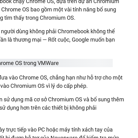
ebook chạy Chrome OS, dựa trên dự án Chromium
g Chrome OS bao gồm một vài tính năng bổ sung
g tìm thấy trong Chromium OS.
ậy người dùng không phải Chromebook không thể
phần là thương mại — Rốt cuộc, Google muốn bạn
đưa vào Chrome OS, chẳng hạn như hỗ trợ cho một
 vào Chromium OS vì lý do cấp phép.
án sử dụng mã cơ sở Chromium OS và bổ sung thêm
sử dụng hơn trên các thiết bị không phải
y trực tiếp vào PC hoặc máy tính xách tay của
ết bị được hỗ trợ của Neverware để kiểm tra mức