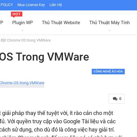
POLICY
Mua License Key
Liên Hệ
HOT
WP
Plugin WP
Thủ Thuật Website
Thủ Thuật Máy Tính
i đặt Chrome OS trong VMWare
 OS Trong VMWare
CÔNG NGHỆ ẢO HÓA
0
ải pháp thay thế tuyệt vời, ít rào cản cho một
. Với quyền truy cập vào Google Tài liệu và các
ch sử dụng, cho dù đó là công việc hay giải trí.