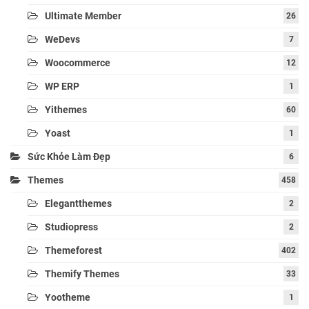
Ultimate Member
26
WeDevs
7
Woocommerce
12
WP ERP
1
Yithemes
60
Yoast
1
Sức Khỏe Làm Đẹp
6
Themes
458
Elegantthemes
2
Studiopress
2
Themeforest
402
Themify Themes
33
Yootheme
1