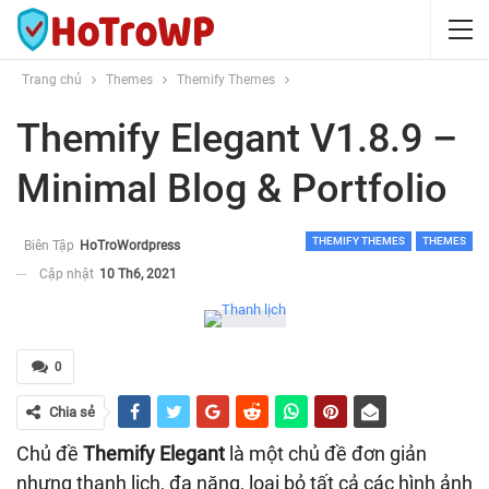
Trang chủ
Themes
Themify Themes
Themify Elegant V1.8.9 –
Minimal Blog & Portfolio
THEMIFY THEMES
THEMES
Biên Tập
HoTroWordpress
Cập nhật
10 Th6, 2021
0
Chia sẻ
Chủ đề
Themify Elegant
là một chủ đề đơn giản
nhưng thanh lịch, đa năng, loại bỏ tất cả các hình ảnh