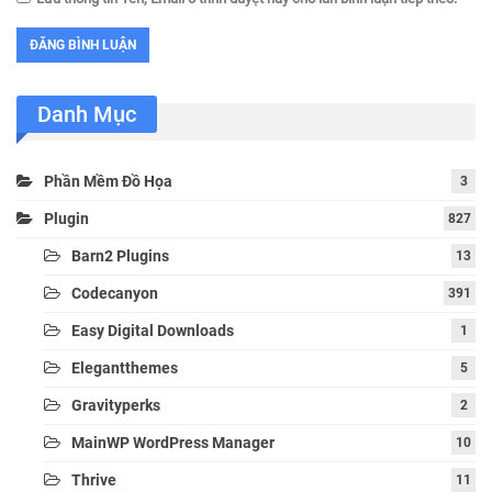
Danh Mục
Phần Mềm Đồ Họa
3
Plugin
827
Barn2 Plugins
13
Codecanyon
391
Easy Digital Downloads
1
Elegantthemes
5
Gravityperks
2
MainWP WordPress Manager
10
Thrive
11