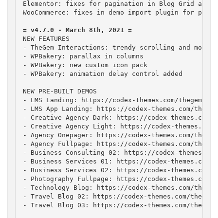
Elementor: fixes for pagination in Blog Grid and B
WooCommerce: fixes in demo import plugin for produ
= v4.7.0 - March 8th, 2021 =
NEW FEATURES

- TheGem Interactions: trendy scrolling and mouse 
- WPBakery: parallax in columns

- WPBakery: new custom icon pack

- WPBakery: animation delay control added

NEW PRE-BUILT DEMOS

- LMS Landing: https://codex-themes.com/thegem/sit
- LMS App Landing: https://codex-themes.com/thegem
- Creative Agency Dark: https://codex-themes.com/t
- Creative Agency Light: https://codex-themes.com/
- Agency Onepager: https://codex-themes.com/thegem
- Agency Fullpage: https://codex-themes.com/thegem
- Business Consulting 02: https://codex-themes.com
- Business Services 01: https://codex-themes.com/t
- Business Services 02: https://codex-themes.com/t
- Photography Fullpage: https://codex-themes.com/t
- Technology Blog: https://codex-themes.com/thegem
- Travel Blog 02: https://codex-themes.com/thegem/
- Travel Blog 03: https://codex-themes.com/thegem/