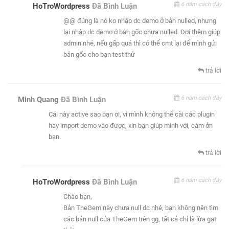
6 năm cách đây
HoTroWordpress
Đã Bình Luận
@@ đúng là nó ko nhập dc demo ở bản nulled, nhưng
lại nhập dc demo ở bản gốc chưa nulled. Đợi thêm giúp
admin nhé, nếu gấp quá thì có thể cmt lại để mình gửi
bản gốc cho bạn test thử
trả lời
6 năm cách đây
Minh Quang
Đã Bình Luận
Cái này active sao bạn ơi, vì mình không thể cài các plugin
hay import demo vào được, xin bạn giúp mình với, cám ởn
bạn.
trả lời
6 năm cách đây
HoTroWordpress
Đã Bình Luận
Chào bạn,
Bản TheGem này chưa null dc nhé, bạn không nên tìm
các bản null của TheGem trên gg, tất cả chỉ là lừa gạt