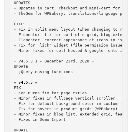
UPDATES

- Updates in cart, checkout and mini-cart for bett
- TheGem for WPBakery: translations/language packs
FIXES

- Fix in split menu layout (when changing to respo
- Elementor: fix for portfolio grid, blog extended
- Elementor: correct appearance of icons in "selec
- Fix for Flickr widget (file permission issues)

- Minor fixes for self-hosted & google fonts in GD
= v4.5.8.1 - December 23rd, 2020 =

UPDATE

- jQuery easing functions

= v4.5.5 =
FIX

- Ken Burns fix for page titles

- Minor fixes in fullpage vertical scroller

- Fix for default background color in custom footer
- Fix for hovers in product grids (WPBakery)

- Minor fixes in blog list, extended grid, feature
- Fixes in Demo Import

UPDATE
