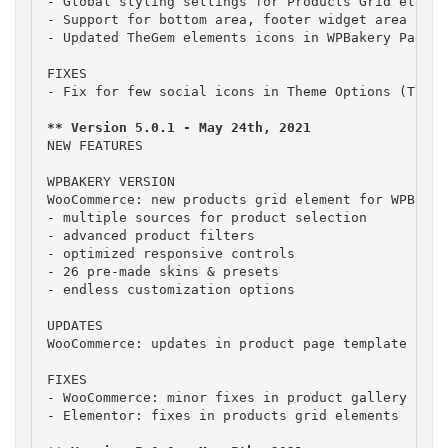
- Global styling settings for Products Grid elemen
- Support for bottom area, footer widget area and 
- Updated TheGem elements icons in WPBakery Page Bu
FIXES

- Fix for few social icons in Theme Options (TikTo
NEW FEATURES

WPBAKERY VERSION

WooCommerce: new products grid element for WPBakery
- multiple sources for product selection

- advanced product filters

- optimized responsive controls

- 26 pre-made skins & presets

- endless customization options

UPDATES

WooCommerce: updates in product page template for 
FIXES

- WooCommerce: minor fixes in product gallery

- Elementor: fixes in products grid elements
