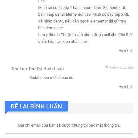
thôi.
Mình sẽ cung cấp 1 bản import demo Elementor để
bạn nhập demo Elementor vào. Mình có các tệp XML
để nhập demo, nếu cần ngoài elementor thì gửi tên
bản demo nhé
Lưu ý theme TheGem vẫn chưa được null cho đến thời
điểm hiện tại, kiên nhẫn nhé
trả lời
6 năm cách đây
Tèo Tép Teo
Đã Bình Luận
Update bản mới đi bác ơi.
trả lời
ĐỂ LẠI BÌNH LUẬN
Địa chỉ email của bạn sẽ được chúng tôi bảo mật thông tin.