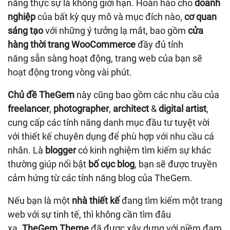
năng thực sự là không giới hạn. Hoàn hảo cho
doanh
nghiệp
của bất kỳ quy mô và mục đích nào,
cơ quan
sáng tạo
với những ý tưởng lạ mắt, bao gồm
cửa
hàng thời trang WooCommerce
đầy đủ tính
năng sẵn sàng hoạt động, trang web của bạn sẽ
hoạt động trong vòng vài phút.
Chủ đề TheGem
này cũng bao gồm các nhu cầu của
freelancer
,
photographer
,
architect
&
digital artist
,
cung cấp các tính năng danh mục đầu tư tuyệt vời
với thiết kế chuyên dụng để phù hợp với nhu cầu cá
nhân. Là
blogger
có kinh nghiệm tìm kiếm sự khác
thường giúp nổi bật
bố cục blog
, bạn sẽ được truyền
cảm hứng từ các tính năng blog của TheGem.
Nếu bạn là một
nhà thiết kế
đang tìm kiếm một trang
web với sự tinh tế, thì không cần tìm đâu
xa.
TheGem Theme
đã được xây dựng với niềm đam