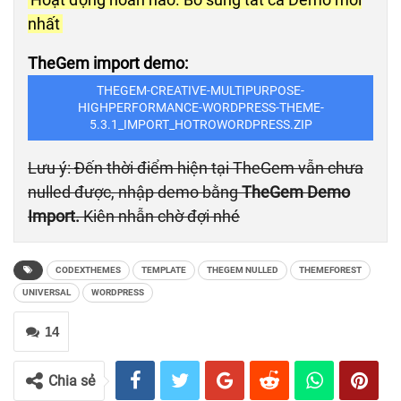
nhất
TheGem import demo:
THEGEM-CREATIVE-MULTIPURPOSE-
HIGHPERFORMANCE-WORDPRESS-THEME-
5.3.1_IMPORT_HOTROWORDPRESS.ZIP
Lưu ý: Đến thời điểm hiện tại TheGem vẫn chưa
nulled được, nhập demo bằng
TheGem Demo
Import.
Kiên nhẫn chờ đợi nhé
CODEXTHEMES
TEMPLATE
THEGEM NULLED
THEMEFOREST
UNIVERSAL
WORDPRESS
14
Chia sẻ