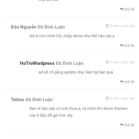
trả lời
5 năm cách đây
Bảo Nguyễn
Đã Bình Luận
Ad ơi cho mình hỏi, nhập demo như thế nào vậy ạ
trả lời
5 năm cách đây
HoTroWordpress
Đã Bình Luận
ad sẽ cố gắng update nha, hiện tại bận quá
trả lời
6 năm cách đây
Tobias
Đã Bình Luận
Bạn ơi bản này có null chưa ạ, và mình tìm demo themes
này ở đâu để gửi link vậy
trả lời