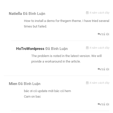
4 năm cách đây
Natiella
Đã Bình Luận
How to install a demo for thegem theme. I have tried several
times but failed.
trả lời
4 năm cách đây
HoTroWordpress
Đã Bình Luận
The problem is noted in the latest version. We will
provide a workaround in the article.
trả lời
4 năm cách đây
Mien
Đã Bình Luận
bác ơi có update mới bác có hem
Cam on bac
trả lời