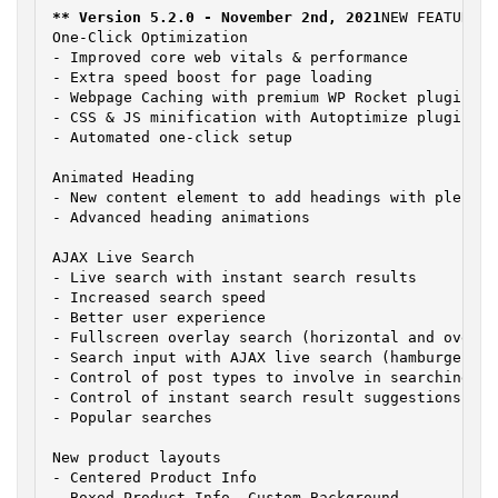
** Version 5.2.0 - November 2nd, 2021
NEW FEATURES

One-Click Optimization

- Improved core web vitals & performance

- Extra speed boost for page loading

- Webpage Caching with premium WP Rocket plugin (b
- CSS & JS minification with Autoptimize plugin (b
- Automated one-click setup

Animated Heading

- New content element to add headings with plenty 
- Advanced heading animations

AJAX Live Search

- Live search with instant search results

- Increased search speed

- Better user experience

- Fullscreen overlay search (horizontal and overla
- Search input with AJAX live search (hamburger, p
- Control of post types to involve in searching

- Control of instant search result suggestions amou
- Popular searches

New product layouts

- Centered Product Info

- Boxed Product Info, Custom Background
