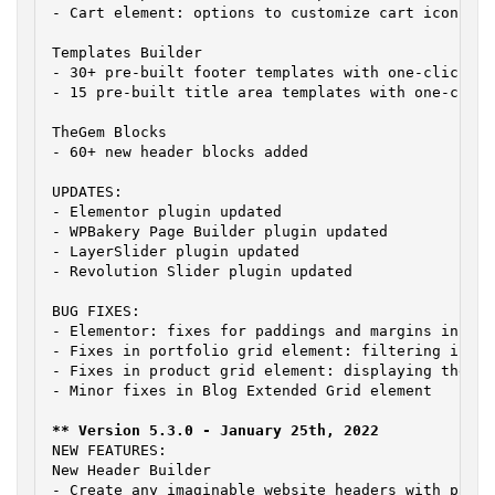
- Cart element: options to customize cart icon in 
Templates Builder

- 30+ pre-built footer templates with one-click im
- 15 pre-built title area templates with one-click
TheGem Blocks

- 60+ new header blocks added

UPDATES:

- Elementor plugin updated

- WPBakery Page Builder plugin updated

- LayerSlider plugin updated

- Revolution Slider plugin updated

BUG FIXES:

- Elementor: fixes for paddings and margins in the
- Fixes in portfolio grid element: filtering in Fi
- Fixes in product grid element: displaying the su
NEW FEATURES:

New Header Builder

- Create any imaginable website headers with page 