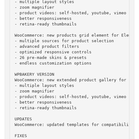
- multiple layout styles

- zoom magnifier

- product videos: self-hosted, youtube, vimeo

- better responsiveness

- retina-ready thumbnails

WooCommerce: new products grid element for Elemento
- multiple sources for product selection

- advanced product filters

- optimized responsive controls

- 26 pre-made skins & presets

- endless customization options

WPBAKERY VERSION

WooCommerce: new extended product gallery for prod
- multiple layout styles

- zoom magnifier

- product videos: self-hosted, youtube, vimeo

- better responsiveness

- retina-ready thumbnails

UPDATES

WooCommerce: updated templates for compatibility w
FIXES
