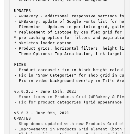
UPDATES

- WPBakery - additional responsive settings for: R
- WPBakery: update of Google Fonts list for headin
- Elementor - Updates in portfolio grid, gallery g
* replacement of isotope by css flex grid for bett
* pre-caching option for filters and pagination fo
* skeleton loader option

- Product grids, horizontal filters: height limit 
- Theme Options: Top Area button, link target added
FIXES

- Product carousel: fix in block height calculation
- Fix in "Show Categories" for shop grid in Customi
- Fix in video background overlay in Title Area
- Minor fixes in Products Grid (WPBakery & Elemento
- Fix for product categories (grid appearance afte
UPDATES

- Shop demos updated with new Products Grid element
- Improvements in Products Grid element (both WPBa