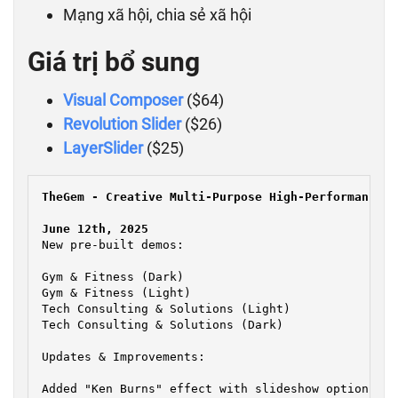
Mạng xã hội, chia sẻ xã hội
Giá trị bổ sung
Visual Composer
($64)
Revolution Slider
($26)
LayerSlider
($25)
TheGem - Creative Multi-Purpose High-Performance W
New pre-built demos:

Gym & Fitness (Dark)

Gym & Fitness (Light)

Tech Consulting & Solutions (Light)

Tech Consulting & Solutions (Dark)

Updates & Improvements:

Added "Ken Burns" effect with slideshow option for