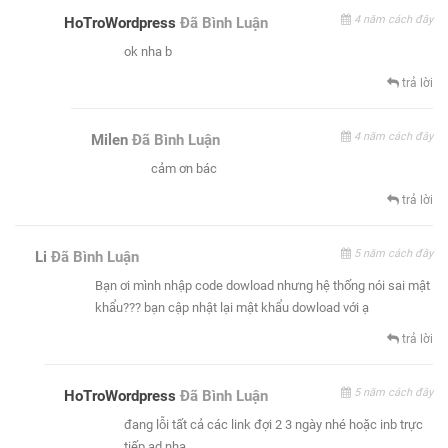
4 năm cách đây
HoTroWordpress
Đã Bình Luận
ok nha b
trả lời
4 năm cách đây
Milen
Đã Bình Luận
cảm ơn bác
trả lời
5 năm cách đây
Li
Đã Bình Luận
Bạn ơi mình nhập code dowload nhưng hệ thống nói sai mật
khẩu??? bạn cập nhật lại mật khẩu dowload với ạ
trả lời
5 năm cách đây
HoTroWordpress
Đã Bình Luận
đang lỗi tất cả các link đợi 2 3 ngày nhé hoặc inb trực
tiếp ad nha