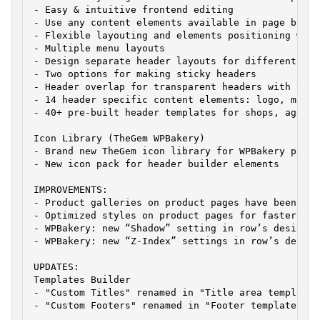
- Easy & intuitive frontend editing

- Use any content elements available in page builde
- Flexible layouting and elements positioning with
- Multiple menu layouts

- Design separate header layouts for different dev
- Two options for making sticky headers

- Header overlap for transparent headers with one-
- 14 header specific content elements: logo, menu,
- 40+ pre-built header templates for shops, agenci
Icon Library (TheGem WPBakery)

- Brand new TheGem icon library for WPBakery page 
- New icon pack for header builder elements

IMPROVEMENTS:

- Product galleries on product pages have been opt
- Optimized styles on product pages for faster load
- WPBakery: new “Shadow” setting in row’s design op
- WPBakery: new “Z-Index” settings in row’s design
UPDATES:

Templates Builder

- "Custom Titles" renamed in "Title area templates