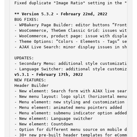
BUG FIXES:

- WPBakery Page Builder: editor buttons “Frontend 
- WooCommerce, TheGem Classic Grid: issues with “a
- WooCommerce, product page: issue with displaying
- Theme Options: “Colors - Elements - Tags” settin
- AJAX Live Search: minor display issues in showin
UPDATES:

- Secondary Menu: additional style customization se
NEW FEATURES:

Header Builder

- New element: Search form with AJAX live search op
- New menu layout: logo split (horizontal menu spl
- Menu element: new styling and customization opti
- Menu element: animated menu pointers added

- Menu element: submenu indicator option added

- New element: Language switcher

- New element: Countdown

- Option for different menu source on mobile device
- 30+ new pre-built header templates for eCommerce