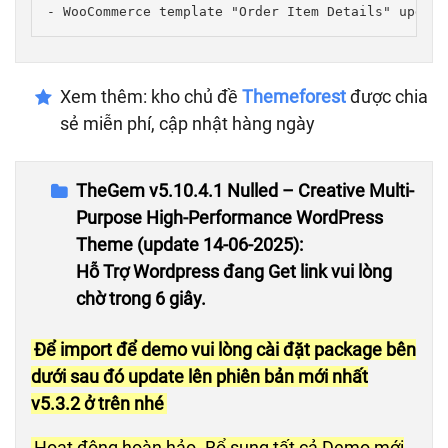
- WooCommerce template "Order Item Details" update
Xem thêm: kho chủ đề
Themeforest
được chia
sẻ miễn phí, cập nhật hàng ngày
TheGem v5.10.4.1 Nulled – Creative Multi-
Purpose High-Performance WordPress
Theme (update 14-06-2025):
Hỗ Trợ Wordpress đang Get link vui lòng
chờ trong 5 giây.
Để import để demo vui lòng cài đặt package bên
dưới sau đó update lên phiên bản mới nhất
v5.3.2 ở trên nhé
Hoạt động hoàn hảo. Bổ sung tất cả Demo mới