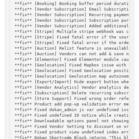
**fix** [Booking] Booking buffer period duration u
**fix** [Vendor Subscription] Email Subscription E
**fix** [Vendor Subscription] Recurring payment is
**fix** [Vendor Subscription] Subscription purchas
**fix** [Vendor Subscription] Added additional fee
**fix** [Stripe] Multiple stripe webhook was creat
**fix** [Stripe] Fixed fatal error if the source s
**fix** [Stripe] Fixed fatal error if the order va
**fix** [Auction] Relist feature is unavailable on
**fix** [Auction] Vendors can not add & save new t
**fix** [Elementor] Fixed Elementor module causing
**fix** [Geolocation] Fixed Mapbox issue with RTL 
**fix** [Geolocation] Fixed Geolocation position s
**fix** [Geolocation] Geolocation map autozoom whe
**fix** [Export/Import] Hide export button when no
**fix** [Vendor Analytics] Vendor analytics deprec
**fix** [Subscription] Delete recurring subscripti
**fix** [Store Support] Fixed wrong order referenc
**fix** Product add pop-up validation error messag
**fix** Fixed dokan_admin js var undefined issue a
**fix** Fixed undefined ID notice while creating p
**fix** Downloadable options panel not showing

**fix** Fixed Vendor Setting to discount on order 
**fix** Fixed product view undefined index error f
**fix** Dokan Shortcode Block returns "This block 