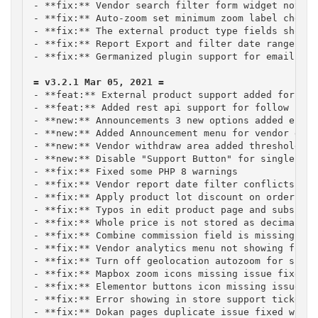
- **fix:** Vendor search filter form widget not wo
- **fix:** Auto-zoom set minimum zoom label check 
- **fix:** The external product type fields show p
- **fix:** Report Export and filter date range in 
- **fix:** Germanized plugin support for email ver
- **feat:** External product support added for vend
- **feat:** Added rest api support for follow store
- **new:** Announcements 3 new options added enabl
- **new:** Added Announcement menu for vendor dashb
- **new:** Vendor withdraw area added threshold da
- **new:** Disable "Support Button" for single pro
- **fix:** Fixed some PHP 8 warnings

- **fix:** Vendor report date filter conflicts wit
- **fix:** Apply product lot discount on order

- **fix:** Typos in edit product page and subscrip
- **fix:** Whole price is not stored as decimal wh
- **fix:** Combine commission field is missing on 
- **fix:** Vendor analytics menu not showing for a
- **fix:** Turn off geolocation autozoom for singl
- **fix:** Mapbox zoom icons missing issue fixed

- **fix:** Elementor buttons icon missing issue res
- **fix:** Error showing in store support ticket d
- **fix:** Dokan pages duplicate issue fixed when 