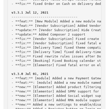
- **fix:** fixed Order on Cash on delivery deducti
----------------------------------

- **feat:** [New Module] Added a new module named 
- **feat:** [Vendor Subscription] Added Vendor Sub
- **update:** [Vendor Subscription] Hide Create an
- **update:** Added Composer 2 support

- **fix:** [Vendor Subscription] Fixed create and 
- **fix:** [Vendor Subscription] fixed fatal error
- **fix:** [Delivery Time] fixed theme compatibili
- **fix:** [Delivery Time] fixed delivery-time, da
- **fix:** Fixed rewrite rules issues after Dokan 
- **fix:** [Booking] Fixed Booking calendar stylin
- **fix:** [Elementor] Fixed fatal error on elemen
- **feat:** [module] Added a new Payment Gateway n
- **feat:**: [module] Added a new module named ‘De
- **new:** [Elementor] Added product filtering opt
- **new:** [Elementor] Added SPMV support for Ssin
- **new:** [Elementor] Added Social widget support
- **new:** [Elementor] Added RMA module support fo
- **new:** Added a new settings to enable/disable 
- **new:** Added a Register button on login popup f