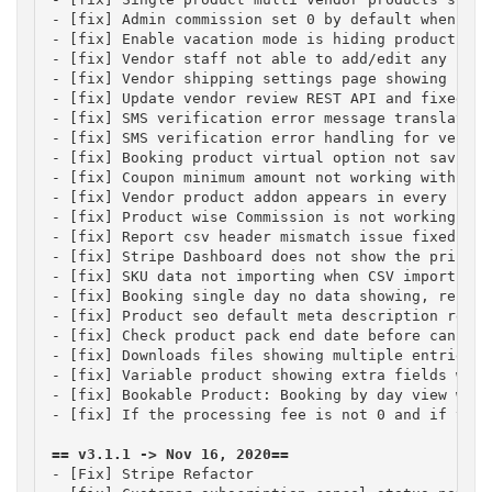
- [fix] Admin commission set 0 by default when cre
- [fix] Enable vacation mode is hiding products fr
- [fix] Vendor staff not able to add/edit any prod
- [fix] Vendor shipping settings page showing js e
- [fix] Update vendor review REST API and fixed so
- [fix] SMS verification error message translation
- [fix] SMS verification error handling for vendors
- [fix] Booking product virtual option not saving 
- [fix] Coupon minimum amount not working with var
- [fix] Vendor product addon appears in every prod
- [fix] Product wise Commission is not working in 
- [fix] Report csv header mismatch issue fixed

- [fix] Stripe Dashboard does not show the price i
- [fix] SKU data not importing when CSV import on 
- [fix] Booking single day no data showing, respon
- [fix] Product seo default meta description remov
- [fix] Check product pack end date before cancell
- [fix] Downloads files showing multiple entries w
- [fix] Variable product showing extra fields when
- [fix] Bookable Product: Booking by day view whic
- [fix] If the processing fee is not 0 and if the 
== v3.1.1 -> Nov 16, 2020==
- [Fix] Stripe Refactor
