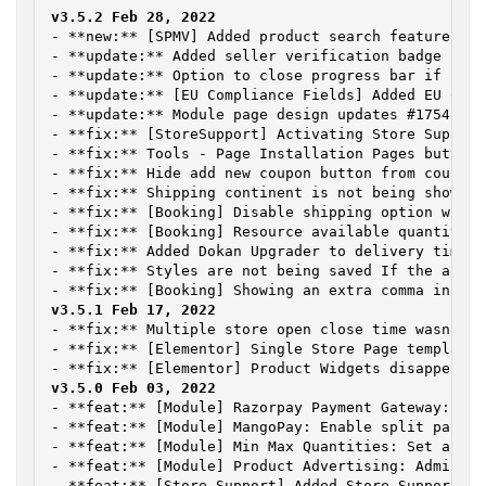
- **new:** [SPMV] Added product search feature und
- **update:** Added seller verification badge unde
- **update:** Option to close progress bar if prof
- **update:** [EU Compliance Fields] Added EU Comp
- **update:** Module page design updates #1754

- **fix:** [StoreSupport] Activating Store Support
- **fix:** Tools - Page Installation Pages button 
- **fix:** Hide add new coupon button from coupon 
- **fix:** Shipping continent is not being shown u
- **fix:** [Booking] Disable shipping option when 
- **fix:** [Booking] Resource available quantity f
- **fix:** Added Dokan Upgrader to delivery time s
- **fix:** Styles are not being saved If the annou
- **fix:** Multiple store open close time wasn't w
- **fix:** [Elementor] Single Store Page template 
- **feat:** [Module] Razorpay Payment Gateway: Acc
- **feat:** [Module] MangoPay: Enable split paymen
- **feat:** [Module] Min Max Quantities: Set a min
- **feat:** [Module] Product Advertising: Admin ca
- **feat:** [Store Support] Added Store Support fo