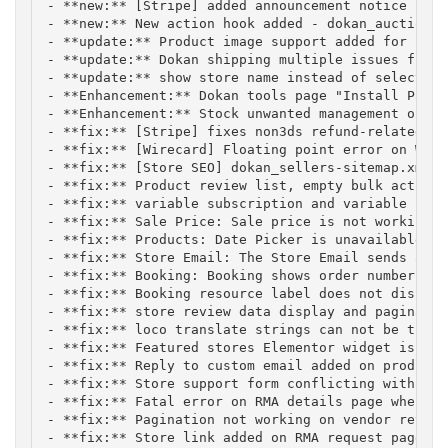
- **new:** [Stripe] added announcement notice if v
- **new:** New action hook added - dokan_auction_b
- **update:** Product image support added for new 
- **update:** Dokan shipping multiple issues fixed
- **update:** show store name instead of selected 
- **Enhancement:** Dokan tools page "Install Pages
- **Enhancement:** Stock unwanted management optio
- **fix:** [Stripe] fixes non3ds refund-related is
- **fix:** [Wirecard] Floating point error on Wire
- **fix:** [Store SEO] dokan_sellers-sitemap.xml f
- **fix:** Product review list, empty bulk action e
- **fix:** variable subscription and variable prod
- **fix:** Sale Price: Sale price is not working w
- **fix:** Products: Date Picker is unavailable fo
- **fix:** Store Email: The Store Email sends an e
- **fix:** Booking: Booking shows order number whe
- **fix:** Booking resource label does not display
- **fix:** store review data display and pagination
- **fix:** loco translate strings can not be transl
- **fix:** Featured stores Elementor widget is bro
- **fix:** Reply to custom email added on product 
- **fix:** Store support form conflicting with Ele
- **fix:** Fatal error on RMA details page when pr
- **fix:** Pagination not working on vendor return
- **fix:** Store link added on RMA request page
