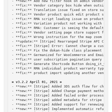
- **new:** Add new filter hook on admin vendor rep
- **fix:** Vendor category box hide when outside c
- **fix:** Translation issue fixed on store support
- **fix:** Vendor product quick edit product statu
- **fix:** RMA script loading issue on product edit
- **fix:** Variation product not working with RMA 
- **fix:** RMA: Customer is seeing the default Ref
- **fix:** Vendor setting page store support for p
- **fix:** Wrong instruction for the map zoom leve
- **update:** [Stripe] Rearranged Stripe API Crede
- **fix:** [Stripe] Error: Cannot charge a custome
- **fix:** Fix the dokan-hide class placement on t
- **fix:** Germanized for WooCommerce and Email Ve
- **fix:** user subscription pagination query

- **fix:** Generate Shortcode Button doing_it_wrong
- **fix:** RMA individual product warranty type

- **fix:** product import updating another vendor p
- **new:** [Stripe] Added 3DS auth flow for changi
- **new:** [Stripe] Added Change payment method fo
- **new:** [Stripe] Added failed order processing 
- **new:** [Stripe] added metadata for stripe tran
- **new:** [Stripe] Added support for renewing sub
- **new:** [Stripe] Implemented automatic refund f