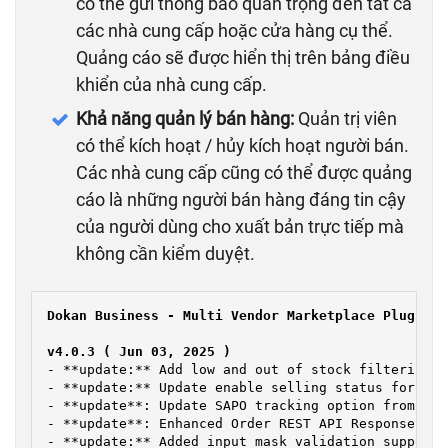
có thể gửi thông báo quan trọng đến tất cả
các nhà cung cấp hoặc cửa hàng cụ thể.
Quảng cáo sẽ được hiển thị trên bảng điều
khiển của nhà cung cấp.
Khả năng quản lý bán hàng:
Quản trị viên
có thể kích hoạt / hủy kích hoạt người bán.
Các nhà cung cấp cũng có thể được quảng
cáo là những người bán hàng đáng tin cậy
của người dùng cho xuất bản trực tiếp mà
không cần kiểm duyệt.
Dokan Business - Multi Vendor Marketplace Plugin N
v4.0.3 ( Jun 03, 2025 )
- **update:** Add low and out of stock filtering o
- **update:** Update enable selling status for new
- **update**: Update SAPO tracking option from shi
- **update**: Enhanced Order REST API Response wit
- **update:** Added input mask validation support 