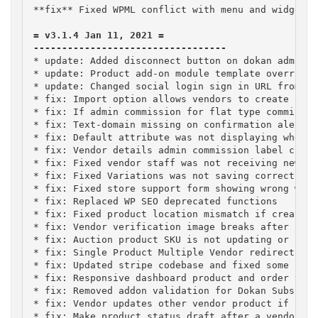
**fix** Fixed WPML conflict with menu and widget p
= v3.1.4 Jan 11, 2021 =

* update: Added disconnect button on dokan admin s
* update: Product add-on module template override 
* update: Changed social login sign in URL from do
* fix: Import option allows vendors to create categ
* fix: If admin commission for flat type commissio
* fix: Text-domain missing on confirmation alert

* fix: Default attribute was not displaying when v
* fix: Vendor details admin commission label chang
* fix: Fixed vendor staff was not receiving new or
* fix: Fixed Variations was not saving correctly

* fix: Fixed store support form showing wrong with
* fix: Replaced WP SEO deprecated functions

* fix: Fixed product location mismatch if created 
* fix: Vendor verification image breaks after uplo
* fix: Auction product SKU is not updating or savin
* fix: Single Product Multiple Vendor redirection 
* fix: Updated stripe codebase and fixed some issu
* fix: Responsive dashboard product and order table
* fix: Removed addon validation for Dokan Subscrip
* fix: Vendor updates other vendor product if SKU/
* fix: Make product status draft after a vendor/ad