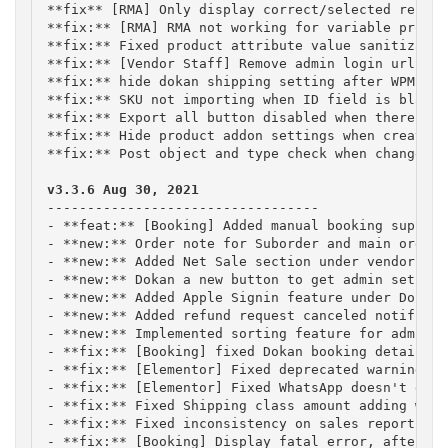
**fix** [RMA] Only display correct/selected refund
**fix:** [RMA] RMA not working for variable product
**fix:** Fixed product attribute value sanitization
**fix:** [Vendor Staff] Remove admin login url fro
**fix:** hide dokan shipping setting after WPML ac
**fix:** SKU not importing when ID field is blank

**fix:** Export all button disabled when there is 
**fix:** Hide product addon settings when creating
**fix:** Post object and type check when change ve
----------------------------------

- **feat:** [Booking] Added manual booking support
- **new:** Order note for Suborder and main order 
- **new:** Added Net Sale section under vendor das
- **new:** Dokan a new button to get admin setup w
- **new:** Added Apple Signin feature under Dokan 
- **new:** Added refund request canceled notificat
- **new:** Implemented sorting feature for admin R
- **fix:** [Booking] fixed Dokan booking details s
- **fix:** [Elementor] Fixed deprecated warning no
- **fix:** [Elementor] Fixed WhatsApp doesn't get 
- **fix:** Fixed Shipping class amount adding with
- **fix:** Fixed inconsistency on sales report for
- **fix:** [Booking] Display fatal error, after de