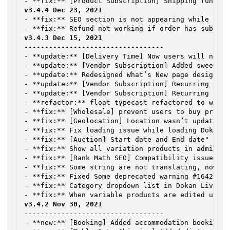
- **fix:** SEO section is not appearing while the 
----------------------------------

- **update:** [Delivery Time] Now users will not b
- **update:** [Vendor Subscription] Added sweet al
- **update:** Redesigned What’s New page design fo
- **update:** [Vendor Subscription] Recurring orde
- **update:** [Vendor Subscription] Recurring orde
- **refactor:** float typecast refactored to wc_fo
- **fix:** [Wholesale] prevent users to buy produc
- **fix:** [Geolocation] Location wasn’t updating 
- **fix:** Fix loading issue while loading Dokan p
- **fix:** [Auction] Start date and End date" fiel
- **fix:** Show all variation products in admin da
- **fix:** [Rank Math SEO] Compatibility issue wit
- **fix:** Some string are not translating, now ha
- **fix:** Fixed Some deprecated warning #1642

- **fix:** Category dropdown list in Dokan Live Se
----------------------------------

- **new:** [Booking] Added accommodation booking f