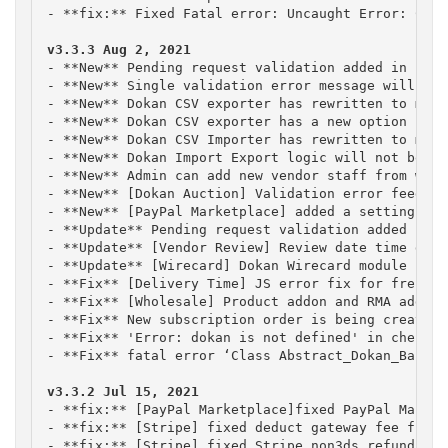
- **fix:** Fixed Fatal error: Uncaught Error: Clas
- **New** Pending request validation added in refu
- **New** Single validation error message will be 
- **New** Dokan CSV exporter has rewritten to mini
- **New** Dokan CSV exporter has a new option call
- **New** Dokan CSV Importer has rewritten to mini
- **New** Dokan Import Export logic will not be im
- **New** Admin can add new vendor staff from wp-a
- **New** [Dokan Auction] Validation error feedbac
- **New** [PayPal Marketplace] added a settings fi
- **Update** Pending request validation added in re
- **Update** [Vendor Review] Review date time disp
- **Update** [Wirecard] Dokan Wirecard module comp
- **Fix** [Delivery Time] JS error fix for fresh i
- **Fix** [Wholesale] Product addon and RMA addon 
- **Fix** New subscription order is being created 
- **Fix** 'Error: dokan is not defined' in checkou
- **Fix** fatal error ‘Class Abstract_Dokan_Backgr
- **fix:** [PayPal Marketplace]fixed PayPal Market
- **fix:** [Stripe] fixed deduct gateway fee from 
- **fix:** [Stripe] fixed Stripe non3ds refund is 