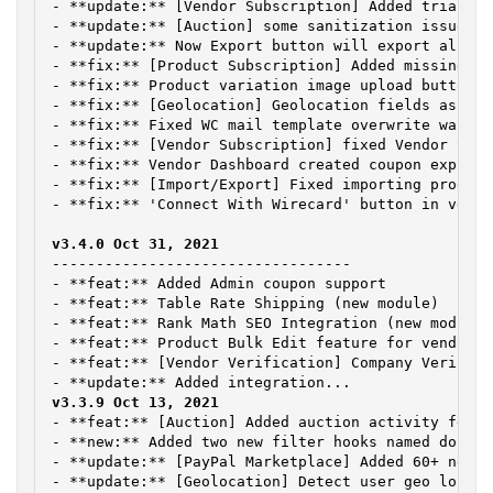
- **update:** [Vendor Subscription] Added trial te
- **update:** [Auction] some sanitization issue fi
- **update:** Now Export button will export all lo
- **fix:** [Product Subscription] Added missing pa
- **fix:** Product variation image upload button w
- **fix:** [Geolocation] Geolocation fields asking
- **fix:** Fixed WC mail template overwrite wasn’t
- **fix:** [Vendor Subscription] fixed Vendor Subs
- **fix:** Vendor Dashboard created coupon expired
- **fix:** [Import/Export] Fixed importing product
- **fix:** 'Connect With Wirecard' button in vendo
----------------------------------

- **feat:** Added Admin coupon support

- **feat:** Table Rate Shipping (new module)

- **feat:** Rank Math SEO Integration (new module)

- **feat:** Product Bulk Edit feature for vendors/s
- **feat:** [Vendor Verification] Company Verifica
- **feat:** [Auction] Added auction activity featu
- **new:** Added two new filter hooks named dokan_
- **update:** [PayPal Marketplace] Added 60+ new c
- **update:** [Geolocation] Detect user geo locati