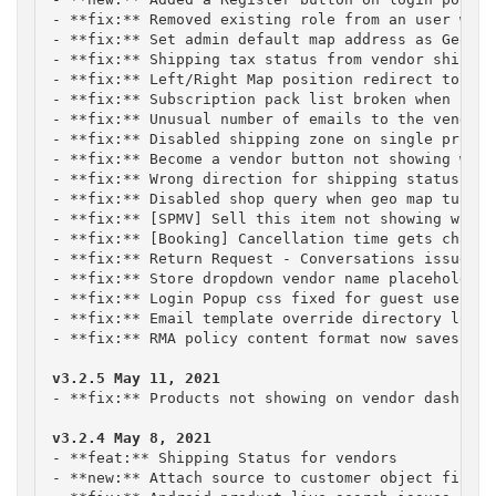
- **fix:** Removed existing role from an user whil
- **fix:** Set admin default map address as Geoloc
- **fix:** Shipping tax status from vendor shippin
- **fix:** Left/Right Map position redirect to the
- **fix:** Subscription pack list broken when use 
- **fix:** Unusual number of emails to the vendor 
- **fix:** Disabled shipping zone on single produc
- **fix:** Become a vendor button not showing when
- **fix:** Wrong direction for shipping status ema
- **fix:** Disabled shop query when geo map turn o
- **fix:** [SPMV] Sell this item not showing when 
- **fix:** [Booking] Cancellation time gets change
- **fix:** Return Request - Conversations issue fo
- **fix:** Store dropdown vendor name placeholder 
- **fix:** Login Popup css fixed for guest user

- **fix:** Email template override directory locat
- **fix:** RMA policy content format now saves corr
- **fix:** Products not showing on vendor dashboar
- **feat:** Shipping Status for vendors

- **new:** Attach source to customer object first 