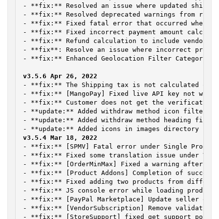
- **fix:** Resolved an issue where updated shippin
- **fix:** Resolved deprecated warnings from razor
- **fix:** Fixed fatal error that occurred when at
- **fix:** Fixed incorrect payment amount calculat
- **fix:** Refund calculation to include vendor st
- **fix**: Resolve an issue where incorrect produc
- **fix:** Enhanced Geolocation Filter Category Dr
- **fix:** The Shipping tax is not calculated on F
- **fix:** [MangoPay] Fixed live API key not worki
- **fix:** Customer does not get the verification 
- **update:** Added withdraw method icon filter ho
- **update:** Added withdraw method heading filter
- **fix:** [SPMV] Fatal error under Single Product
- **fix:** Fixed some translation issue under Vend
- **fix:** [OrderMinMax] Fixed a warning after cli
- **fix:** [Product Addons] Completion of successf
- **fix:** Fixed adding two products from differen
- **fix:** JS console error while loading product 
- **fix:** [PayPal Marketplace] Update seller enab
- **fix:** [VendorSubscription] Remove validation 
- **fix:** [StoreSupport] fixed get support popup 