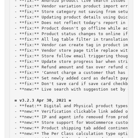
- **fix:** Android product live search issues fixed
- **fix:** Vendor variation product import error fi
- **fix;** Store category not saving from setup wid
- **fix:** Updating product details using Quick Ed
- **fix:** Does not reflect today's report in sale
- **fix:** Product doesn't go offline while activa
- **fix:** Product status changes to online if pro
- **fix:** All log table filter in translation for
- **fix:** Vendor can create tag in product import
- **fix:** Vendor store page title replace with st
- **fix:** Store follow email triggering though em
- **fix:** Update store progress bar when stripe c
- **fix:** Refund amount and tax over refund check

- **fix:** 'Cannot charge a customer that has no a
- **fix:** Set newly added card as default payment
- **fix:** Don't save card if save card checkbox i
- **new:** Live search with suggestion set by defau
- **feat:** Digital and Physical product types sel
- **new:** Verification clickable link added on ne
- **new:** IP and agent info removed from product 
- **new:** Store support for WooCommerce customer 
- **new:** Product shipping tab added continent co
- **new:** The Per Class calculation type option i