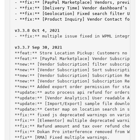
- **fix:** [PayPal Marketplace] Vendors, previousl
- **fix:** [Delivery Time] Vendor dashboard’s Stor
- **fix:** [Geolocation] Fixed search filter URL r
- **fix:** [Product Inquiry] Vendor Contact form d
v3.3.8 Oct 4, 2021
- **fix:** multiple issue fixed in WPML integratio
**feat:** Store Location Pickup: Customers no long
**feat:** [PayPal Marketplace] Vendor Subscription
**new:** [Vendor Subscription] filter subscription
**new:** [Vendor Subscription] Sort subscription b
**new:** [Vendor Subscription] Subscription Relati
**new:** [Vendor Subscription] Subscription Relate
**new:** Added export order permission for staffs,
**update:** auto process api refund for orders pla
**update:** [Vendor Analytics] User readable Analy
**update:** [Import/Export] sample file download l
**update:** Center map on location search in store
**fix:** fixed js deprecated warnings on various pa
**fix:** [Elementor] multiple deprecated warning fi
**fix:** Refund amount and tax over refund check

**fix:** Dokan Pro interference removed from WooCo
**fix** [RMA] Fixed multiple warnings.
