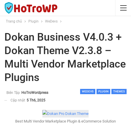
Trang chủ
Plugin
WeDevs
Dokan Business V4.0.3 +
Dokan Theme V2.3.8 –
Multi Vendor Marketplace
Plugins
WEDEVS
PLUGIN
THEMES
Biên Tập
HoTroWordpress
Cập nhật
5 Th6, 2025
Best Multi Vendor Marketplace Plugin & eCommerce Solution