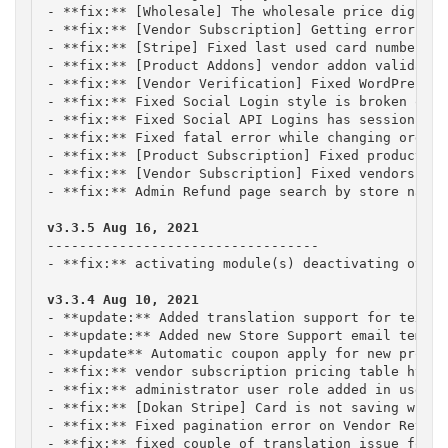
- **fix:** [Wholesale] The wholesale price digits 
- **fix:** [Vendor Subscription] Getting error whi
- **fix:** [Stripe] Fixed last used card number wa
- **fix:** [Product Addons] vendor addon validatio
- **fix:** [Vendor Verification] Fixed WordPress s
- **fix:** Fixed Social Login style is broken on t
- **fix:** Fixed Social API Logins has session Dea
- **fix:** Fixed fatal error while changing order 
- **fix:** [Product Subscription] Fixed product su
- **fix:** [Vendor Subscription] Fixed vendors can
- **fix:** Admin Refund page search by store name 
----------------------------------

- **fix:** activating module(s) deactivating other
- **update:** Added translation support for text '
- **update:** Added new Store Support email templat
- **update** Automatic coupon apply for new product
- **fix:** vendor subscription pricing table html 
- **fix:** administrator user role added in user s
- **fix:** [Dokan Stripe] Card is not saving while
- **fix:** Fixed pagination error on Vendor Review 
- **fix:** fixed couple of translation issue for B