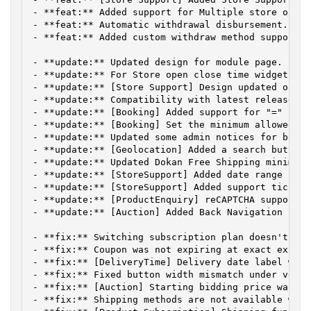
- **feat:** Added support for Multiple store open 
- **feat:** Automatic withdrawal disbursement.

- **feat:** Added custom withdraw method support f
- **update:** Updated design for module page.

- **update:** For Store open close time widget, fi
- **update:** [Store Support] Design updated on ve
- **update:** Compatibility with latest release of
- **update:** [Booking] Added support for "=" symb
- **update:** [Booking] Set the minimum allowed va
- **update:** Updated some admin notices for bette
- **update:** [Geolocation] Added a search button 
- **update:** Updated Dokan Free Shipping minimum 
- **update:** [StoreSupport] Added date range filt
- **update:** [StoreSupport] Added support tickets
- **update:** [ProductEnquiry] reCAPTCHA support a
- **update:** [Auction] Added Back Navigation butt
- **fix:** Switching subscription plan doesn't wor
- **fix:** Coupon was not expiring at exact expiry 
- **fix:** [DeliveryTime] Delivery date label wasn
- **fix:** Fixed button width mismatch under vendo
- **fix:** [Auction] Starting bidding price was no
- **fix:** Shipping methods are not available when