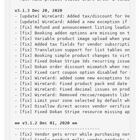
- [update] WireCard: Added tax/discount for Vendor
- [update] WireCard: Added a new exception if vend
- [fix] Refund and announcement listing loading pr
- [fix] Booking addon options are missing on the B
- [fix] Variable product image upload when yoast s
- [fix] Added tax fields for vendor subscription t
- [fix] Translation support for list tables on Dok
- [fix] Booking simple product changes to virtual p
- [fix] Fixed Dokan Stripe 3ds recurring issue wit
- [fix] Dokan order discount mismatch when recalcu
- [fix] Fixed cart coupon option disabled for mult
- [fix] WireCard: added some new exceptions to dis
- [fix] WireCard: Fixed product pack end date for 
- [fix] WireCard: Fixed decimal issues on product 
- [fix] WireCard: Removed rmccue/requests library 
- [fix] Limit your zone selected by default when z
- [fix] Disallow direct access vendor verification
- [fix] Fixed Dokan Stripe resource missing api er
----------------------------------

- [fix] Vendor gets error while purchasing normal 
- [fix] Single product multi vendor products showi