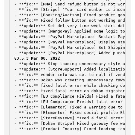
- **fix:** [RMA] Send refund button is not working
- **fix:** [Stripe] 'Your card number is incomplet
- **fix:** [Booking/Auction] Fixed product geoloca
- **fix:** Fixed follow button not working under '
- **update:** Set delivery time week start date si
- **update:** [MangoPay] Applied some logic to res
- **update:** [PayPal Marketplace] Restart Payment
- **update:** [PayPal Marketplace] Display user fr
- **update:** [PayPal Marketplace] Set Shipping an
- **update:** Stop loading unnecessary style and s
- **update:** [StoreSupport] Added localization su
- **fix:** vendor info was set to null if vendor h
- **fix:** Dokan was creating unnecessary rows in 
- **fix:** fixed fatal error while checking dokan_
- **fix:** fixed fatal error on dokan migrator

- **fix:** [EU Compliance Fields] Fixed a fatal er
- **fix:** [EU Compliance Fields] fatal error on w
- **fix:** [Elementor] Fixed a warning due to comp
- **fix:** [Elementor] Fixed social profile Elemen
- **fix:** [StoreReviewe] fixed a fatal error whil
- **fix:** [Dokan Stripe] Fixed gateway fee was re