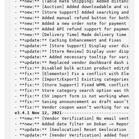
- **new:** [Table Rate Shipping] Added distance ra
- **new:** [Auction] Added downloadable and virtua
- **new:** [Store Support] Added searching and fil
- **new:** Added manual refund button for both adm
- **new:** Added a new order note for payment gate
- **new:** Added API refund support for payment ga
- **new:** [Delivery Time] Made delivery time fiel
- **update:** Caching Enhancement and Fixes

- **update:** [Store Support] Display user display
- **update:** [Store Review] Display user display 
- **update:** Added necessary tooltip for various 
- **update:** Replaced vendor dashboard dash icons
- **fix:** Disabled bulk action product edit/delet
- **fix:** [Elementor] Fix a conflict with Element
- **fix:** [Import/Export] Existing categories was
- **fix:** [Store Support] Fixed WPML conflict for
- **fix:** Store category search option was throwi
- **fix:** CSV import form is not working when mul
- **fix:** Saving announcement as draft wasn’t work
v3.4.1 Nov 12, 2021
--------------------------------
- **new:** [Vendor Verification] No email sent to 
- **new:** Added date filter on Dokan —> Reports —
- **update:** [Geolocation] Reset Geolocation fiel
- **update:** [Vendor Verification] added four new