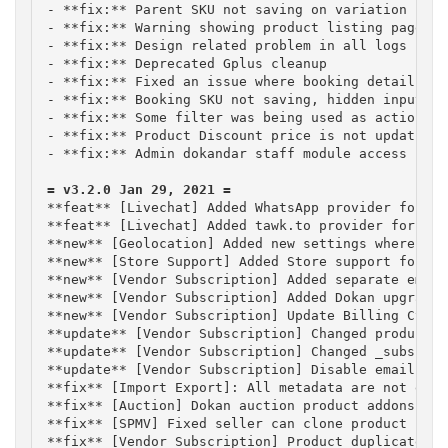
- **fix:** Parent SKU not saving on variation prod
- **fix:** Warning showing product listing page wh
- **fix:** Design related problem in all logs issu
- **fix:** Deprecated Gplus cleanup

- **fix:** Fixed an issue where booking details pa
- **fix:** Booking SKU not saving, hidden input pro
- **fix:** Some filter was being used as action

- **fix:** Product Discount price is not updating 
- **fix:** Admin dokandar staff module access issue
**feat** [Livechat] Added WhatsApp provider for liv
**feat** [Livechat] Added tawk.to provider for live
**new** [Geolocation] Added new settings where adm
**new** [Store Support] Added Store support form f
**new** [Vendor Subscription] Added separate email
**new** [Vendor Subscription] Added Dokan upgrader
**new** [Vendor Subscription] Update Billing Cycle
**update** [Vendor Subscription] Changed product_p
**update** [Vendor Subscription] Changed _subscrip
**update** [Vendor Subscription] Disable email ver
**fix** [Import Export]: All metadata are not expor
**fix** [Auction] Dokan auction product addons are
**fix** [SPMV] Fixed seller can clone product usin
**fix** [Vendor Subscription] Product duplicate bu