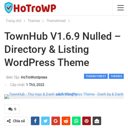
Trang chủ
Themes
Themeforest
TownHub V1.6.9 Nulled –
Directory & Listing
WordPress Theme
THEMEFOREST
THEMES
Biên Tập
HoTroWordpress
Cập nhật
1 Th3, 2022
0
Chia sẻ