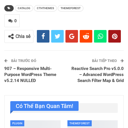
CATALOG
CTHTHEMES
THEMEFOREST
0
Chia sẻ
BÀI TRƯỚC ĐÓ
BÀI TIẾP THEO
907 – Responsive Multi-
Reactive Search Pro v5.0.0
Purpose WordPress Theme
– Advanced WordPress
v5.2.14 NULLED
Search Filter Map & Grid
Có Thể Bạn Quan Tâm!
PLUGIN
THEMEFOREST