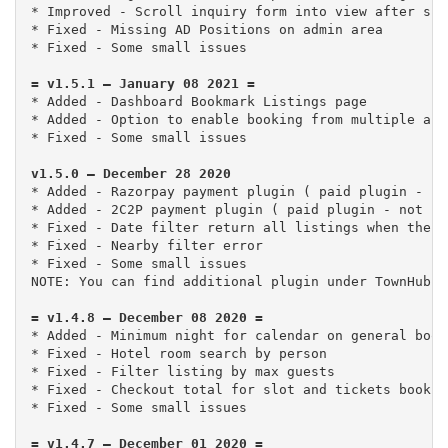
* Improved - Scroll inquiry form into view after sub
* Fixed - Missing AD Positions on admin area

* Fixed - Some small issues

* Added - Dashboard Bookmark Listings page

* Added - Option to enable booking from multiple aut
* Fixed - Some small issues

* Added - Razorpay payment plugin ( paid plugin - no
* Added - 2C2P payment plugin ( paid plugin - not in
* Fixed - Date filter return all listings when there
* Fixed - Nearby filter error

* Fixed - Some small issues

NOTE: You can find additional plugin under TownHub A
* Added - Minimum night for calendar on general book
* Fixed - Hotel room search by person

* Fixed - Filter listing by max guests

* Fixed - Checkout total for slot and tickets booking
* Fixed - Some small issues