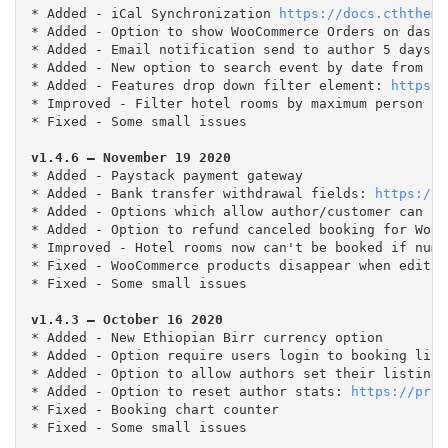
* Added - iCal Synchronization 
https://docs.cththeme
* Added - Option to show WooCommerce Orders on dashb
* Added - Email notification send to author 5 days b
* Added - New option to search event by date from ca
* Added - Features drop down filter element: 
https:/
* Improved - Filter hotel rooms by maximum person

* Fixed - Some small issues
* Added - Paystack payment gateway

* Added - Bank transfer withdrawal fields: 
https://p
* Added - Options which allow author/customer can ca
* Added - Option to refund canceled booking for WooC
* Improved - Hotel rooms now can't be booked if numb
* Fixed - WooCommerce products disappear when edit f
* Fixed - Some small issues
v1.4.3 – October 16 2020
* Added - New Ethiopian Birr currency option

* Added - Option require users login to booking list
* Added - Option to allow authors set their listings
* Added - Option to reset author stats: 
https://prnt
* Fixed - Booking chart counter

* Fixed - Some small issues
