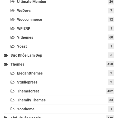
Ultimate Member
26
WeDevs
7
Woocommerce
12
WP ERP
1
Yithemes
60
Yoast
1
Sức Khỏe Làm Đẹp
6
Themes
458
Elegantthemes
2
Studiopress
2
Themeforest
402
Themify Themes
33
Yootheme
1