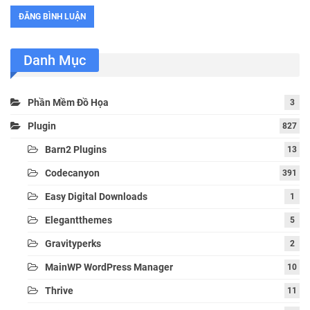
Danh Mục
Phần Mềm Đồ Họa
3
Plugin
827
Barn2 Plugins
13
Codecanyon
391
Easy Digital Downloads
1
Elegantthemes
5
Gravityperks
2
MainWP WordPress Manager
10
Thrive
11