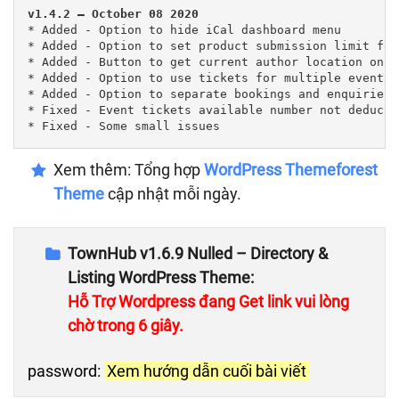
v1.4.2 – October 08 2020
* Added - Option to hide iCal dashboard menu

* Added - Option to set product submission limit for
* Added - Button to get current author location on s
* Added - Option to use tickets for multiple event d
* Added - Option to separate bookings and enquiries 
* Fixed - Event tickets available number not deduct

Xem thêm: Tổng hợp
WordPress Themeforest
Theme
cập nhật mỗi ngày.
TownHub v1.6.9 Nulled – Directory &
Listing WordPress Theme:
Hỗ Trợ Wordpress đang Get link vui lòng
chờ trong 5 giây.
password:
Xem hướng dẫn cuối bài viết