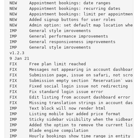
NEW	Appointment bookings: date ranges

NEW	Appointment bookings: recurring dates

NEW	Appointment bookings: limit per appointment

NEW	Added signup buttons for user roles

NEW	Admin option: set default map location when there are no markers

IMP	General style imrovements

IMP	General performance improvements

IMP	General responsiveness improvements

IMP	General style imrovements

v1.2.3

9 Jan 21

FIX	Free plan limit reached

FIX	Messages not appearing in account dashboard

FIX	Submission page, issue on safari, not scrolling to top

FIX	Submission empty section `Reservation` was appearing

FIX	Fixed social login issue not redirecting

FIX	Fix standard login issue error

FIX	Edit listing from account dashboard error in modal

FIX	Missing translation strings in account dashboard

IMP	Text block will now render html

IMP	Listing mobile bar added price format

IMP	Sticky sidebar visibility when the sidbear is overlapping with the screen resolution in the single listing page

IMP	Added the option to remove the current listing counter from the submission page

IMP	Blade engine compilation

IMP	Hourly bookings show time range in entity record
