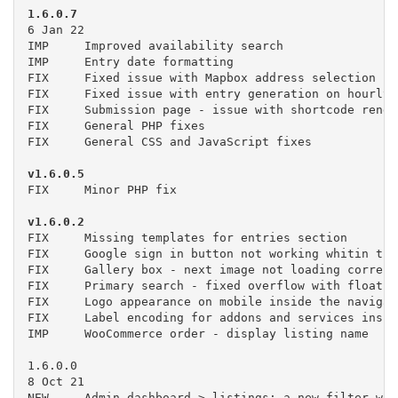
6 Jan 22

IMP	Improved availability search

IMP	Entry date formatting

FIX	Fixed issue with Mapbox address selection

FIX	Fixed issue with entry generation on hourly reservations with instant booking

FIX	Submission page - issue with shortcode rendering

FIX	General PHP fixes

v1.6.0.5
FIX	Missing templates for entries section

FIX	Google sign in button not working whitin the registration section

FIX	Gallery box - next image not loading correctly, follow-up issue

FIX	Primary search - fixed overflow with floating menus on mobile

FIX	Logo appearance on mobile inside the navigation menu

FIX	Label encoding for addons and services inside the entry description

IMP	WooCommerce order - display listing name

1.6.0.0

8 Oct 21

NEW	Admin dashboard > listings: a new filter was added to search by listing type
