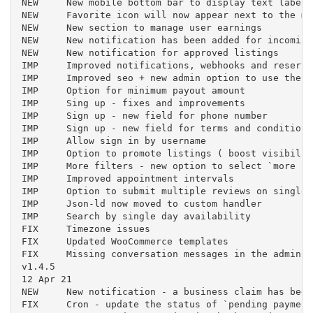
NEW	New mobile bottom bar to display text labels

NEW	Favorite icon will now appear next to the map markers

NEW	New section to manage user earnings

NEW	New notification has been added for incoming reviews

NEW	New notification for approved listings

IMP	Improved notifications, webhooks and reservation webhook - new pre-defined fields, now it is possible to use custom post meta field

IMP	Improved seo + new admin option to use the listing first gallery image as featured image

IMP	Option for minimum payout amount

IMP	Sing up - fixes and improvements

IMP	Sign up - new field for phone number

IMP	Sign up - new field for terms and conditions

IMP	Allow sign in by username

IMP	Option to promote listings ( boost visibility ) through the submission plans

IMP	More filters - new option to select `more filters` form

IMP	Improved appointment intervals

IMP	Option to submit multiple reviews on single listing

IMP	Json-ld now moved to custom handler

IMP	Search by single day availability

FIX	Timezone issues

FIX	Updated WooCommerce templates

FIX	Missing conversation messages in the admin area

v1.4.5

12 Apr 21

NEW	New notification - a business claim has been sent

FIX	Cron - update the status of `pending payment` entries after X days
