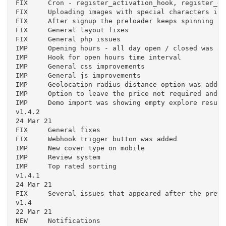
FIX	Cron - register_activation_hook, register_deactivation_hook - multisite

FIX	Uploading images with special characters in the name trhough the front-end

FIX	After signup the preloader keeps spinning

FIX	General layout fixes

FIX	General php issues

IMP	Opening hours - all day open / closed was added

IMP	Hook for open hours time interval

IMP	General css improvements

IMP	General js improvements

IMP	Geolocation radius distance option was added

IMP	Option to leave the price not required and have free listings

IMP	Demo import was showing empty explore results

v1.4.2

24 Mar 21

FIX	General fixes

FIX	Webhook trigger button was added

IMP	New cover type on mobile

IMP	Review system

IMP	Top rated sorting

v1.4.1

24 Mar 21

FIX	Several issues that appeared after the previous update

v1.4

22 Mar 21

NEW	Notifications
