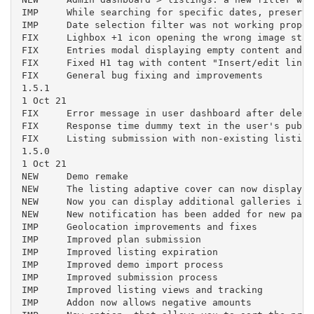
IMP	While searching for specific dates, preserve the date selection when opening a listing

IMP	Date selection filter was not working properly in some occasions

FIX	Lighbox +1 icon opening the wrong image stack

FIX	Entries modal displaying empty content and other missing templates

FIX	Fixed H1 tag with content "Insert/edit link". HTML editor was replaced with textarea in order to fix the problem

FIX	General bug fixing and improvements

1.5.1

1 Oct 21

FIX	Error message in user dashboard after deleting a listing

FIX	Response time dummy text in the user's public page was replaced

FIX	Listing submission with non-existing listing type vulnerability

1.5.0

1 Oct 21

NEW	Demo remake

NEW	The listing adaptive cover can now display embed code, including street map view and videos

NEW	Now you can display additional galleries in the single listing page. Learn more.

NEW	New notification has been added for new payout requests

IMP	Geolocation improvements and fixes

IMP	Improved plan submission

IMP	Improved listing expiration

IMP	Improved demo import process

IMP	Improved submission process

IMP	Improved listing views and tracking

IMP	Addon now allows negative amounts
