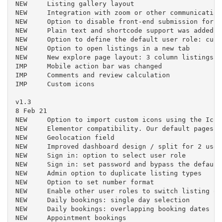
NEW	Listing gallery layout

NEW	Integration with zoom or other communication platforms through webhooks

NEW	Option to disable front-end submission for specific listing type

NEW	Plain text and shortcode support was added in the submission form

NEW	Option to define the default user role: customer or business

NEW	Option to open listings in a new tab

NEW	New explore page layout: 3 column listings

IMP	Mobile action bar was changed

IMP	Comments and review calculation

IMP	Custom icons

v1.3

8 Feb 21

NEW	Option to import custom icons using the IcoMoon App

NEW	Elementor compatibility. Our default pages modules were replaced with Elementor widgets

NEW	Geolocation field

NEW	Improved dashboard design / split for 2 user roles: customer & business

NEW	Sign in: option to select user role

NEW	Sign in: set password and bypass the default wp reset password process

NEW	Admin option to duplicate listing types

NEW	Option to set number format

NEW	Enable other user roles to switch listing ownership in admin

NEW	Daily bookings: single day selection

NEW	Daily bookings: overlapping booking dates

NEW	Appointment bookings
