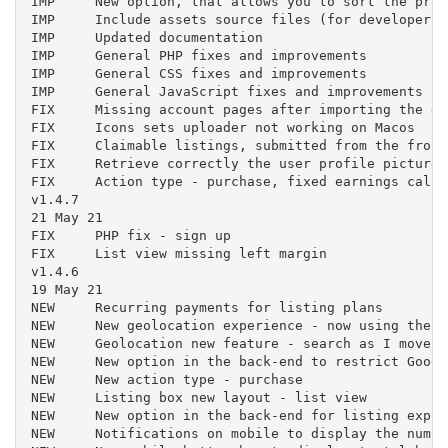
IMP	New option, that allows you to sort the promoted listings randomly on top of your explore pages

IMP	Include assets source files (for developers)

IMP	Updated documentation

IMP	General PHP fixes and improvements

IMP	General CSS fixes and improvements

IMP	General JavaScript fixes and improvements

FIX	Missing account pages after importing the demo content

FIX	Icons sets uploader not working on Macos

FIX	Claimable listings, submitted from the front-end submission form, will appear as claimed

FIX	Retrieve correctly the user profile picture when suing a social sign in

FIX	Action type - purchase, fixed earnings calculation

v1.4.7

21 May 21

FIX	PHP fix - sign up

FIX	List view missing left margin

v1.4.6

19 May 21

NEW	Recurring payments for listing plans

NEW	New geolocation experience - now using the explore map bounds

NEW	Geolocation new feature - search as I move the map

NEW	New option in the back-end to restrict Google Places by country

NEW	New action type - purchase

NEW	Listing box new layout - list view

NEW	New option in the back-end for listing expiration date

NEW	Notifications on mobile to display the number of active site notifications
