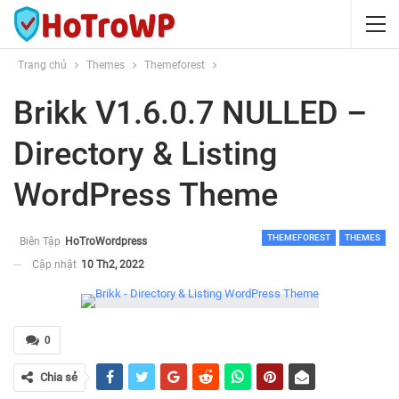
Trang chủ
Themes
Themeforest
Brikk V1.6.0.7 NULLED –
Directory & Listing
WordPress Theme
THEMEFOREST
THEMES
Biên Tập
HoTroWordpress
Cập nhật
10 Th2, 2022
0
Chia sẻ