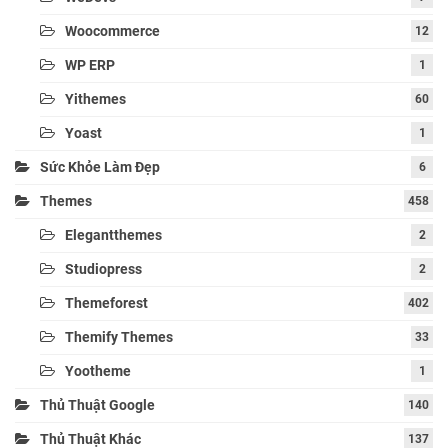
Woocommerce
12
WP ERP
1
Yithemes
60
Yoast
1
Sức Khỏe Làm Đẹp
6
Themes
458
Elegantthemes
2
Studiopress
2
Themeforest
402
Themify Themes
33
Yootheme
1
Thủ Thuật Google
140
Thủ Thuật Khác
137