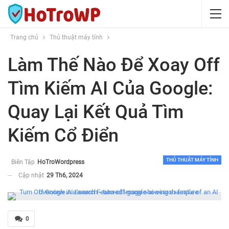
Trang chủ
Thủ thuật máy tính
Làm Thế Nào Để Xoay Off
Tìm Kiếm AI Của Google:
Quay Lại Kết Quả Tìm
Kiếm Cổ Điển
THỦ THUẬT MÁY TÍNH
Biên Tập
HoTroWordpress
Cập nhật
29 Th6, 2024
0