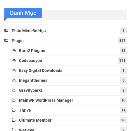
Danh Mục
Phần Mềm Đồ Họa
3
Plugin
827
Barn2 Plugins
13
Codecanyon
391
Easy Digital Downloads
1
Elegantthemes
5
Gravityperks
2
MainWP WordPress Manager
10
Thrive
11
Ultimate Member
26
WeDevs
7