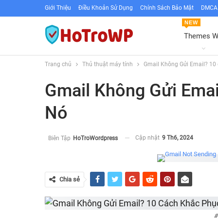
Giới Thiệu
Điều Khoản Sử Dụng
Chính Sách Bảo Mật
DMCA 
NEW
Themes 
Trang chủ
Thủ thuật máy tính
Gmail Không Gửi Email? 10 
Gmail Không Gửi Emai
Nó
Cập nhật
9 Th6, 2024
Biên Tập
HoTroWordpress
Chia sẻ
#