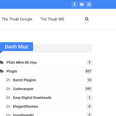
Thủ Thuật Google
Thủ Thuật MS
Danh Mục
Phần Mềm Đồ Họa
3
Plugin
827
Barn2 Plugins
13
Codecanyon
391
Easy Digital Downloads
1
Elegantthemes
5
Gravityperks
2