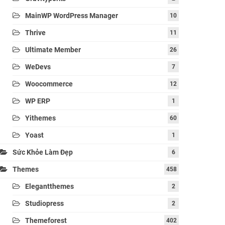
MainWP WordPress Manager
10
Thrive
11
Ultimate Member
26
WeDevs
7
Woocommerce
12
WP ERP
1
Yithemes
60
Yoast
1
Sức Khỏe Làm Đẹp
6
Themes
458
Elegantthemes
2
Studiopress
2
Themeforest
402