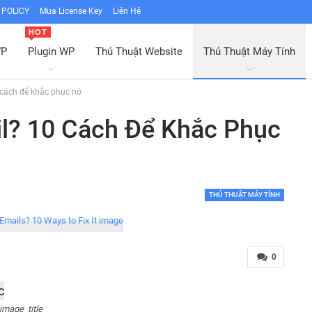
POLICY
Mua License Key
Liên Hệ
HOT
WP
Plugin WP
Thủ Thuật Website
Thủ Thuật Máy Tính
cách để khắc phục nó
l? 10 Cách Để Khắc Phục
THỦ THUẬT MÁY TÍNH
0
image_title