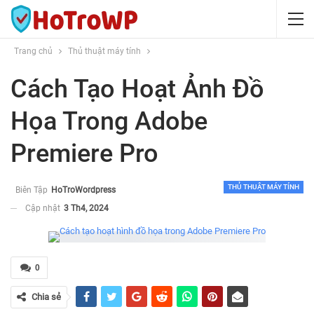
Trang chủ
Thủ thuật máy tính
Cách Tạo Hoạt Ảnh Đồ
Họa Trong Adobe
Premiere Pro
THỦ THUẬT MÁY TÍNH
Biên Tập
HoTroWordpress
Cập nhật
3 Th4, 2024
0
Chia sẻ