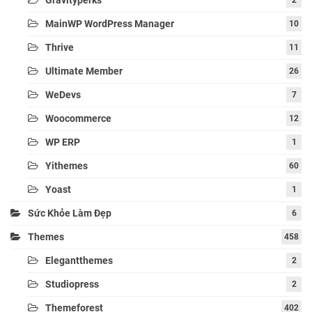
Gravityperks
2
MainWP WordPress Manager
10
Thrive
11
Ultimate Member
26
WeDevs
7
Woocommerce
12
WP ERP
1
Yithemes
60
Yoast
1
Sức Khỏe Làm Đẹp
6
Themes
458
Elegantthemes
2
Studiopress
2
Themeforest
402