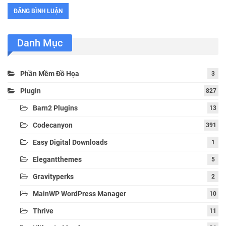
Danh Mục
Phần Mềm Đồ Họa
3
Plugin
827
Barn2 Plugins
13
Codecanyon
391
Easy Digital Downloads
1
Elegantthemes
5
Gravityperks
2
MainWP WordPress Manager
10
Thrive
11