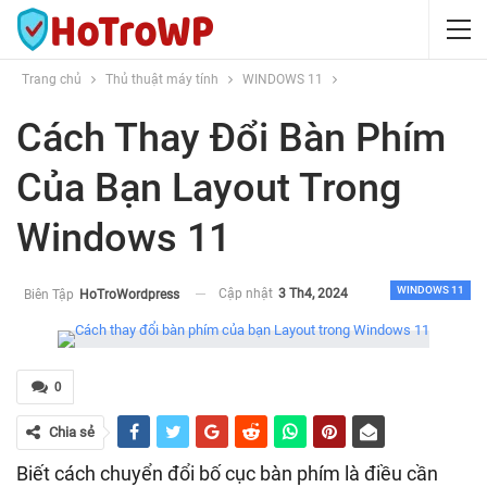
Trang chủ
Thủ thuật máy tính
WINDOWS 11
Cách Thay Đổi Bàn Phím
Của Bạn Layout Trong
Windows 11
WINDOWS 11
Cập nhật
3 Th4, 2024
Biên Tập
HoTroWordpress
0
Chia sẻ
Biết cách chuyển đổi bố cục bàn phím là điều cần