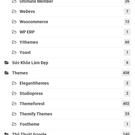
Ultimate Member
26
WeDevs
7
Woocommerce
12
WP ERP
1
Yithemes
60
Yoast
1
Sức Khỏe Làm Đẹp
6
Themes
458
Elegantthemes
2
Studiopress
2
Themeforest
402
Themify Themes
33
Yootheme
1
Thủ Thuật Google
140