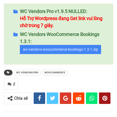
WC Vendors Pro v1.9.5 NULLED:
Hỗ Trợ Wordpress đang Get link vui lòng
chờ trong 6 giây.
WC Vendors WooCommerce Bookings
1.3.1:
wc-vendors-woocommerce-bookings-1.3.1.zip
WC VENDORS PRO
WOOCOMMERCE
2
Chia sẻ