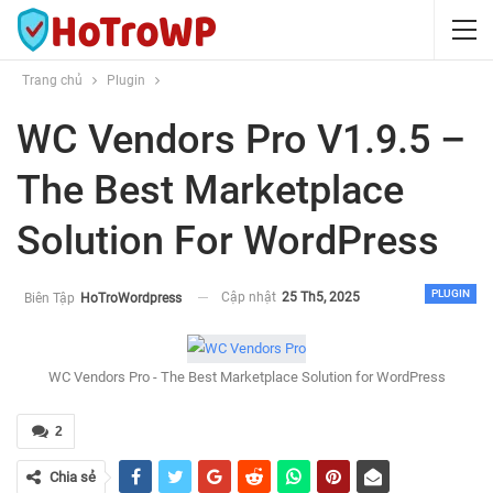
Trang chủ
Plugin
WC Vendors Pro V1.9.5 –
The Best Marketplace
Solution For WordPress
PLUGIN
Cập nhật
25 Th5, 2025
Biên Tập
HoTroWordpress
WC Vendors Pro - The Best Marketplace Solution for WordPress
2
Chia sẻ