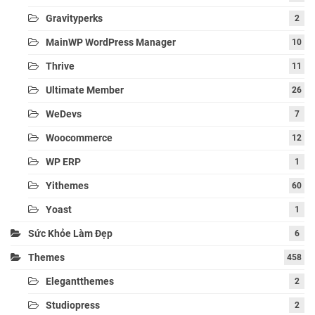
Gravityperks
2
MainWP WordPress Manager
10
Thrive
11
Ultimate Member
26
WeDevs
7
Woocommerce
12
WP ERP
1
Yithemes
60
Yoast
1
Sức Khỏe Làm Đẹp
6
Themes
458
Elegantthemes
2
Studiopress
2