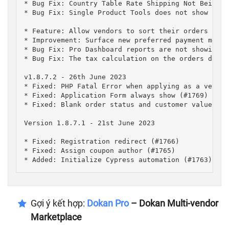
* Bug Fix: Country Table Rate Shipping Not Being R
* Bug Fix: Single Product Tools does not show

* Feature: Allow vendors to sort their orders by o
* Improvement: Surface new preferred payment metho
* Bug Fix: Pro Dashboard reports are not showing o
* Bug Fix: The tax calculation on the orders dashb
v1.8.7.2 - 26th June 2023

* Fixed: PHP Fatal Error when applying as a vendor
* Fixed: Application Form always show (#1769)

* Fixed: Blank order status and customer values on
Version 1.8.7.1 - 21st June 2023

* Fixed: Registration redirect (#1766)

* Fixed: Assign coupon author (#1765)

Gợi ý kết hợp:
Dokan Pro
–
Dokan Multi-vendor
Marketplace