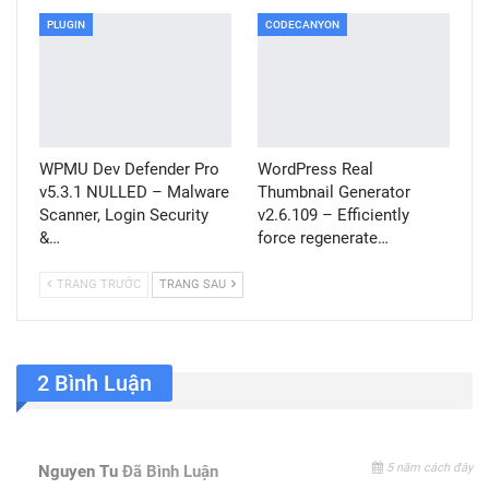
PLUGIN
CODECANYON
WPMU Dev Defender Pro
WordPress Real
v5.3.1 NULLED – Malware
Thumbnail Generator
Scanner, Login Security
v2.6.109 – Efficiently
&…
force regenerate…
TRANG TRƯỚC
TRANG SAU
2 Bình Luận
5 năm cách đây
Nguyen Tu
Đã Bình Luận