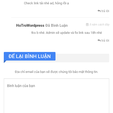
Check link tải nhé ad, hỏng rồi ạ
trả lời
5 năm cách đây
HoTroWordpress
Đã Bình Luận
tks b nhé. Admin sẽ update và fix link sau 18h nhé
trả lời
ĐỂ LẠI BÌNH LUẬN
Địa chỉ email của bạn sẽ được chúng tôi bảo mật thông tin.