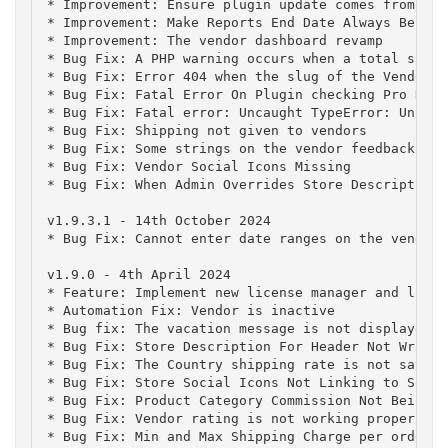
* Improvement: Ensure plugin update comes from our
* Improvement: Make Reports End Date Always Be Cur
* Improvement: The vendor dashboard revamp

* Bug Fix: A PHP warning occurs when a total sales
* Bug Fix: Error 404 when the slug of the Vendor D
* Bug Fix: Fatal Error On Plugin checking Pro Dash
* Bug Fix: Fatal error: Uncaught TypeError: Unsupp
* Bug Fix: Shipping not given to vendors

* Bug Fix: Some strings on the vendor feedback for
* Bug Fix: Vendor Social Icons Missing

* Bug Fix: When Admin Overrides Store Description,
v1.9.3.1 - 14th October 2024

* Bug Fix: Cannot enter date ranges on the vendor 
v1.9.0 - 4th April 2024

* Feature: Implement new license manager and licen
* Automation Fix: Vendor is inactive

* Bug fix: The vacation message is not displayed o
* Bug Fix: Store Description For Header Not Wrappi
* Bug Fix: The Country shipping rate is not saved 
* Bug Fix: Store Social Icons Not Linking to Social
* Bug Fix: Product Category Commission Not Being Sa
* Bug Fix: Vendor rating is not working properly

* Bug Fix: Min and Max Shipping Charge per order H