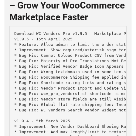
– Grow Your WooCommerce
Marketplace Faster
Download WC Vendors Pro v1.9.5 - Marketplace Plugi
v1.9.5 - 15th April 2025

* Feature: Allow admin to limit the order statuses
* Improvement: Show required/asterisk sign for eac
* Bug Fix: Cannot Upload Product CSV from Vendor D
* Bug Fix: Majority of Pro Translations Not Being 
* Bug Fix: Verified Vendor Badge Icon Appears Too 
* Bug Fix: Wrong textdomain used in some texts

* Bug Fix: WooCommerce Shipping fee applied instea
* Bug Fix: Shortcode rating_links and rating_stars
* Bug Fix: Vendor Product Import and Update Via SK
* Bug Fix: wcv_pro_vendorslist shortcode is missin
* Bug Fix: Vendor store fields are still visible o
* Bug Fix: Global flat rate shipping fee: Incorrec
* Bug Fix: WC Vendors Search Vendor Widget Not Wor
v1.9.4 - 5th March 2025

* Improvement: New Vendor Dashboard Showing Rating
* Improvement: Add max length/limit to textarea
