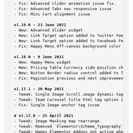
- Fix: Advanced slider animation issue fix.

- Fix: Advanced Tabs nav responsive issue

- Fix: Mini Cart alignment issue

- New: Advanced Slider widget

- New: Link Target option added to Twitter Feed Ca
- New: Link Target option added to Facebook Feed wi
- Fix: Happy Menu Off-canvas background color

- New: Happy Menu widget

- New: Pricing Table Currency side position change
- New: Button Border radius control added to Timel
- Fix: Pagination previous and next improvement on
- Tweak: Single Image Scroll image dynamic tag enab
- Tweak: Team Carousel title html tag option increa
- Fix: Single Image anchor tag issue

- Tweak: Image Masking map rearrange

- Tweak: Removed `Elementor\Scheme_Typography` dep
- Tweak: Happy Elementor Addons not active when El