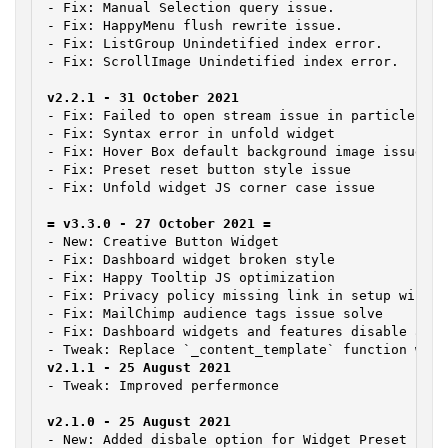
- Fix: Manual Selection query issue.

- Fix: HappyMenu flush rewrite issue.

- Fix: ListGroup Unindetified index error.

- Fix: ScrollImage Unindetified index error.

- Fix: Failed to open stream issue in particle feat
- Fix: Syntax error in unfold widget

- Fix: Hover Box default background image issue

- Fix: Preset reset button style issue

- Fix: Unfold widget JS corner case issue

- New: Creative Button Widget

- Fix: Dashboard widget broken style

- Fix: Happy Tooltip JS optimization

- Fix: Privacy policy missing link in setup wizard

- Fix: MailChimp audience tags issue solve

- Fix: Dashboard widgets and features disable all i
- Tweak: Improved perfermonce

- New: Added disbale option for Widget Preset featu