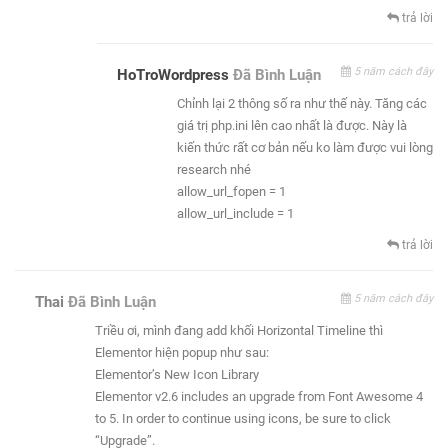
trả lời
5 năm cách đây
HoTroWordpress
Đã Bình Luận
Chỉnh lại 2 thông số ra như thế này. Tăng các
giá trị php.ini lên cao nhất là được. Này là
kiến thức rất cơ bản nếu ko làm được vui lòng
research nhé
allow_url_fopen = 1
allow_url_include = 1
trả lời
5 năm cách đây
Thai
Đã Bình Luận
Triều ơi, mình đang add khối Horizontal Timeline thì
Elementor hiện popup như sau:
Elementor’s New Icon Library
Elementor v2.6 includes an upgrade from Font Awesome 4
to 5. In order to continue using icons, be sure to click
“Upgrade”.