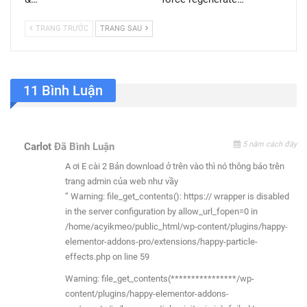
TRANG TRƯỚC
TRANG SAU
11 Bình Luận
5 năm cách đây
Carlot
Đã Bình Luận
A ơi E cài 2 Bản download ở trên vào thì nó thông báo trên
trang admin của web như vầy
” Warning: file_get_contents(): https:// wrapper is disabled
in the server configuration by allow_url_fopen=0 in
/home/acyikmeo/public_html/wp-content/plugins/happy-
elementor-addons-pro/extensions/happy-particle-
effects.php on line 59
Warning: file_get_contents(****************/wp-
content/plugins/happy-elementor-addons-