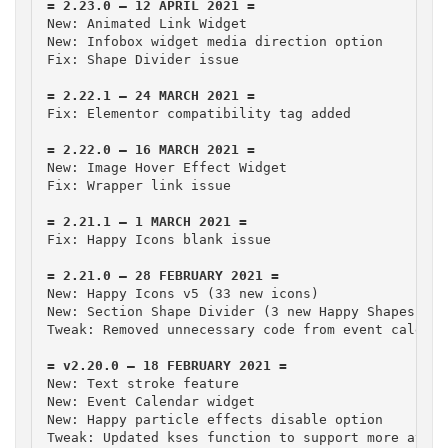
New: Animated Link Widget

New: Infobox widget media direction option

Fix: Shape Divider issue

Fix: Elementor compatibility tag added

New: Image Hover Effect Widget

Fix: Wrapper link issue

Fix: Happy Icons blank issue

New: Happy Icons v5 (33 new icons)

New: Section Shape Divider (3 new Happy Shapes)

Tweak: Removed unnecessary code from event calenda
New: Text stroke feature

New: Event Calendar widget

New: Happy particle effects disable option

Tweak: Updated kses function to support more attrib