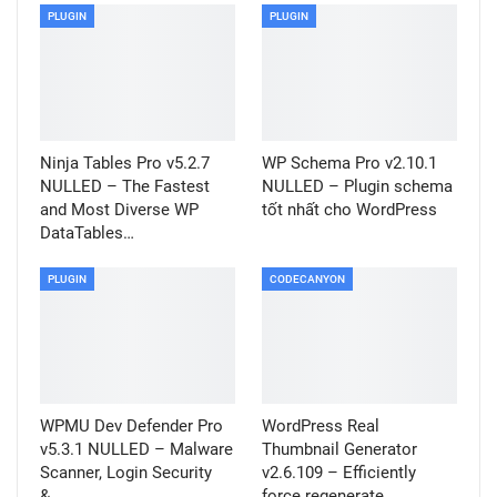
PLUGIN
PLUGIN
Ninja Tables Pro v5.2.7
WP Schema Pro v2.10.1
NULLED – The Fastest
NULLED – Plugin schema
and Most Diverse WP
tốt nhất cho WordPress
DataTables…
PLUGIN
CODECANYON
WPMU Dev Defender Pro
WordPress Real
v5.3.1 NULLED – Malware
Thumbnail Generator
Scanner, Login Security
v2.6.109 – Efficiently
&…
force regenerate…