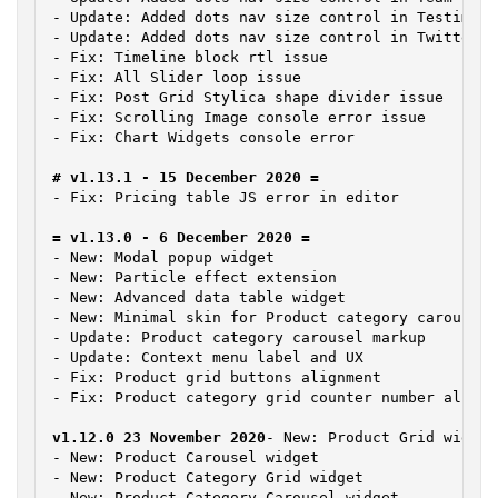
- Update: Added dots nav size control in Testimoni
- Update: Added dots nav size control in Twitter c
- Fix: Timeline block rtl issue

- Fix: All Slider loop issue

- Fix: Post Grid Stylica shape divider issue

- Fix: Scrolling Image console error issue

- Fix: Chart Widgets console error

- Fix: Pricing table JS error in editor
- New: Modal popup widget

- New: Particle effect extension

- New: Advanced data table widget

- New: Minimal skin for Product category carousel

- Update: Product category carousel markup

- Update: Context menu label and UX

- Fix: Product grid buttons alignment

- Fix: Product category grid counter number alignm
v1.12.0 23 November 2020
- New: Product Grid widget

- New: Product Carousel widget

- New: Product Category Grid widget

- New: Product Category Carousel widget
