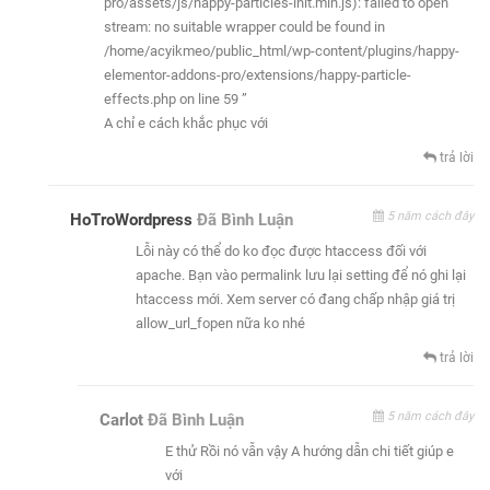
pro/assets/js/happy-particles-init.min.js): failed to open
stream: no suitable wrapper could be found in
/home/acyikmeo/public_html/wp-content/plugins/happy-
elementor-addons-pro/extensions/happy-particle-
effects.php on line 59 ”
A chỉ e cách khắc phục với
trả lời
5 năm cách đây
HoTroWordpress
Đã Bình Luận
Lỗi này có thể do ko đọc được htaccess đối với
apache. Bạn vào permalink lưu lại setting để nó ghi lại
htaccess mới. Xem server có đang chấp nhập giá trị
allow_url_fopen nữa ko nhé
trả lời
5 năm cách đây
Carlot
Đã Bình Luận
E thử Rồi nó vẫn vậy A hướng dẫn chi tiết giúp e
với