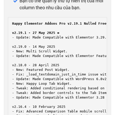
Bạn có thể quản lý thứ tự hiển thị của mỗi
column theo nhu cầu của bạn.
Happy Elementor Addons Pro v2.19.1 Nulled Free
 Cha
v2.19.1 - 27 May 2025 =
- Update: Made Compatible with Elementor 3.29.

v2.19.0 - 14 May 2025

- New: Multi Scroll Widget.

- Update: Made Compatible with Elementor Feature O
v2.18.0 - 28 April 2025

- New: Featured Post Widget.

- Fix: _load_textdomain_just_in_time issue with Wo
- Update: Made Compatible with WordPress 6.8v2.17.
- New: Happy Loop Tab Widget.

- Tweak: Added conditional rendering based on visi
- Tweak: Added border controls to the Tab Item in 
- Update: Made Compatible with Elementor 3.28

v2.16.4 - 10 February 2025

- Fix: Advanced Comparison Table mobile scroll issu