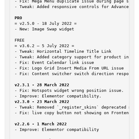
- Fix: Mega Menu duplicate issue during page scroll
- Tweak: Added responsive controls for Advanced Ta
= v2.5.0 - 18 July 2022 =

- New: Image Swap widget

FREE

= v3.6.2 – 5 July 2022 =

- Tweak: Horizontal Timeline Title Link

- Tweak: Added category support for product in the
- Fix: Event Calendar link issue

- Fix: Logo Grid Insert Media From URL issue

- Fix: Hotspots widget wrong position issue.

- Tweak: Removed `_register_skins` deprecated metho