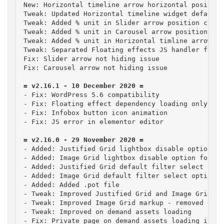
New: Horizontal timeline arrow horizontal position
Tweak: Updated Horizontal timeline widget default s
Tweak: Added % unit in Slider arrow position contro
Tweak: Added % unit in Carousel arrow position cont
Tweak: Added % unit in Horizontal timline arrow po
Tweak: Separated Floating effects JS handler from 
Fix: Slider arrow not hiding issue

Fix: Carousel arrow not hiding issue
- Fix: WordPress 5.6 compatibility

- Fix: Floating effect dependency loading only whe
- Fix: Infobox button icon animation

= v2.16.0 - 29 November 2020 =
- Added: Justified Grid lightbox disable option fo
- Added: Image Grid lightbox disable option for mo
- Added: Justified Grid default filter select optio
- Added: Image Grid default filter select option

- Added: Added .pot file

- Tweak: Improved Justified Grid and Image Grid ba
- Tweak: Improved Image Grid markup - removed extr
- Tweak: Improved on demand assets loading

- Fix: Private page on demand assets loading issue
