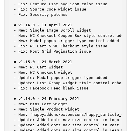
- Fix: Feature List svg icon color issue

- Fix: Source Code widget issue

- Fix: Security patches

- New: Single Image Scroll widget

- New: WC Checkout Coupon Box style control added

- New: Modal popup trigger type control added

- Fix: WC Cart & WC Checkout style issue

- Fix: Post Grid Pagination issue

- New: WC Cart widget

- New: WC Checkout widget

- Update: Modal popup trigger type added

- Update: List Group widget style control enhanceme
- Fix: Facebook Feed blank issue

- New: Mini Cart widget

- New: Single Product widget

- New: `happyaddons/extensions/happy_particle_effe
- Update: Added dots nav size control in Logo caro
- Update: Added dots nav size control in Post caro
- Update: Added dots nav size control in Team widge