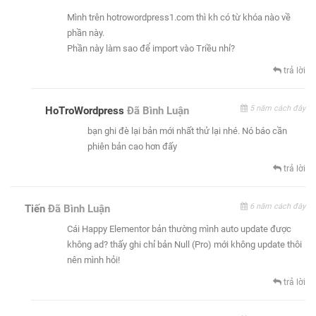
Mình trên hotrowordpress1.com thì kh có từ khóa nào về
phần này.
Phần này làm sao để import vào Triều nhỉ?
trả lời
5 năm cách đây
HoTroWordpress
Đã Bình Luận
bạn ghi đè lại bản mới nhất thử lại nhé. Nó báo cần
phiên bản cao hơn đấy
trả lời
6 năm cách đây
Tiến
Đã Bình Luận
Cái Happy Elementor bản thường mình auto update được
không ad? thấy ghi chỉ bản Null (Pro) mới không update thôi
nên mình hỏi!
trả lời