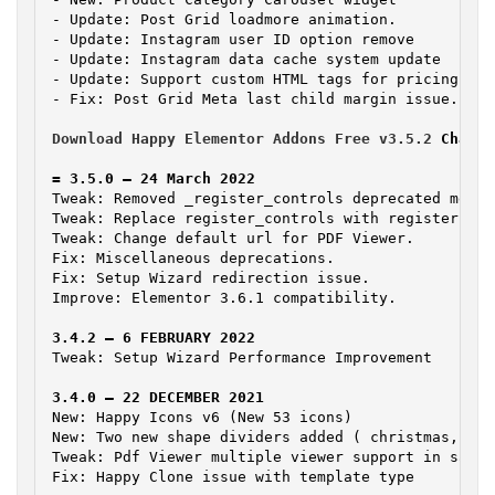
- Update: Post Grid loadmore animation.

- Update: Instagram user ID option remove

- Update: Instagram data cache system update

- Update: Support custom HTML tags for pricing men
Download Happy Elementor Addons Free v3.5.2
 Change
Tweak: Removed _register_controls deprecated method
Tweak: Replace register_controls with register.

Tweak: Change default url for PDF Viewer.

Fix: Miscellaneous deprecations.

Fix: Setup Wizard redirection issue.

Improve: Elementor 3.6.1 compatibility.
Tweak: Setup Wizard Performance Improvement
New: Happy Icons v6 (New 53 icons)

New: Two new shape dividers added ( christmas, chr
Tweak: Pdf Viewer multiple viewer support in same p
Fix: Happy Clone issue with template type