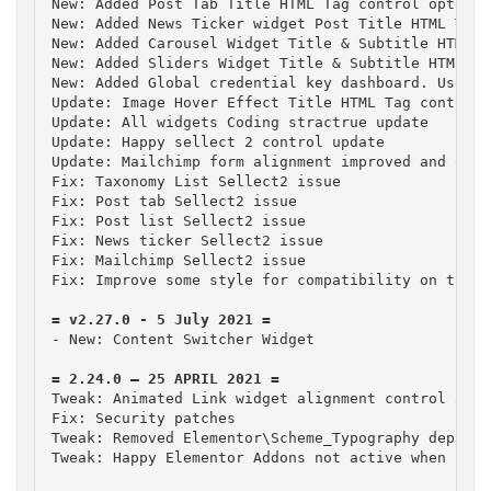
New: Added Post Tab Title HTML Tag control option

New: Added News Ticker widget Post Title HTML Tag 
New: Added Carousel Widget Title & Subtitle HTML T
New: Added Sliders Widget Title & Subtitle HTML Ta
New: Added Global credential key dashboard. User c
Update: Image Hover Effect Title HTML Tag control

Update: All widgets Coding stractrue update

Update: Happy sellect 2 control update

Update: Mailchimp form alignment improved and opti
Fix: Taxonomy List Sellect2 issue

Fix: Post tab Sellect2 issue

Fix: Post list Sellect2 issue

Fix: News ticker Sellect2 issue

Fix: Mailchimp Sellect2 issue

Fix: Improve some style for compatibility on the c
- New: Content Switcher Widget

Tweak: Animated Link widget alignment control added
Fix: Security patches

Tweak: Removed Elementor\Scheme_Typography depreca
Tweak: Happy Elementor Addons not active when Elem