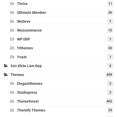
Thrive
11
Ultimate Member
26
WeDevs
7
Woocommerce
12
WP ERP
1
Yithemes
60
Yoast
1
Sức Khỏe Làm Đẹp
6
Themes
458
Elegantthemes
2
Studiopress
2
Themeforest
402
Themify Themes
33