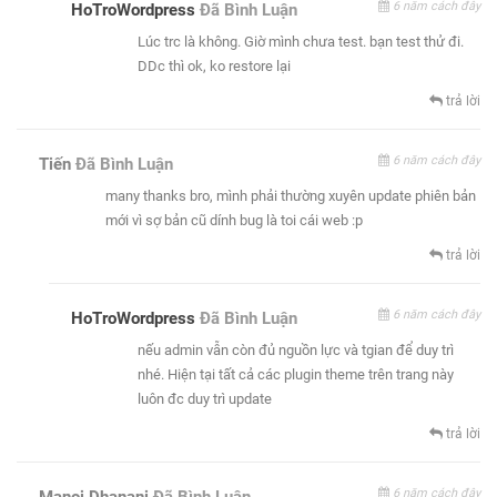
6 năm cách đây
HoTroWordpress
Đã Bình Luận
Lúc trc là không. Giờ mình chưa test. bạn test thử đi.
DDc thì ok, ko restore lại
trả lời
6 năm cách đây
Tiến
Đã Bình Luận
many thanks bro, mình phải thường xuyên update phiên bản
mới vì sợ bản cũ dính bug là toi cái web :p
trả lời
6 năm cách đây
HoTroWordpress
Đã Bình Luận
nếu admin vẫn còn đủ nguồn lực và tgian để duy trì
nhé. Hiện tại tất cả các plugin theme trên trang này
luôn đc duy trì update
trả lời
6 năm cách đây
Manoj Dhanani
Đã Bình Luận