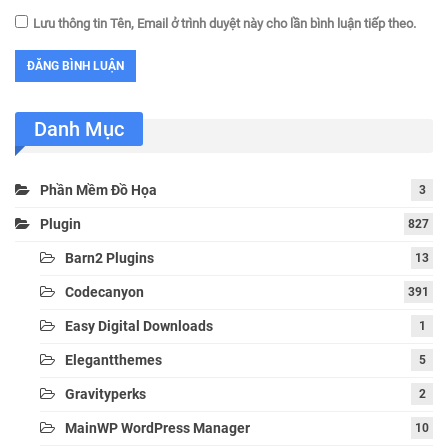
Lưu thông tin Tên, Email ở trình duyệt này cho lần bình luận tiếp theo.
Danh Mục
Phần Mềm Đồ Họa
3
Plugin
827
Barn2 Plugins
13
Codecanyon
391
Easy Digital Downloads
1
Elegantthemes
5
Gravityperks
2
MainWP WordPress Manager
10