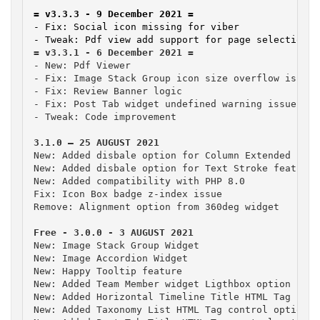
- Fix: Social icon missing for viber

- New: Pdf Viewer

- Fix: Image Stack Group icon size overflow issue

- Fix: Review Banner logic

- Fix: Post Tab widget undefined warning issue

- Tweak: Code improvement

New: Added disbale option for Column Extended featu
New: Added disbale option for Text Stroke feature

New: Added compatibility with PHP 8.0

Fix: Icon Box badge z-index issue

Remove: Alignment option from 360deg widget

New: Image Stack Group Widget

New: Image Accordion Widget

New: Happy Tooltip feature

New: Added Team Member widget Ligthbox option

New: Added Horizontal Timeline Title HTML Tag cont
New: Added Taxonomy List HTML Tag control option
