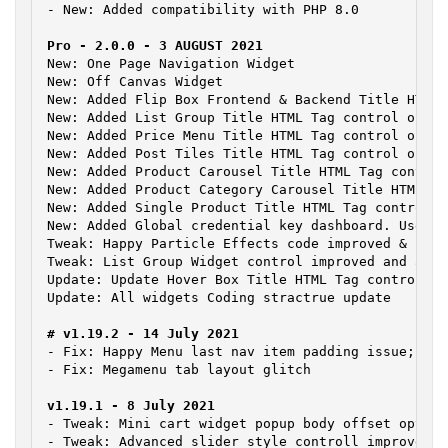
- New: Added compatibility with PHP 8.0

New: One Page Navigation Widget

New: Off Canvas Widget

New: Added Flip Box Frontend & Backend Title HTML 
New: Added List Group Title HTML Tag control option
New: Added Price Menu Title HTML Tag control option
New: Added Post Tiles Title HTML Tag control option
New: Added Product Carousel Title HTML Tag control 
New: Added Product Category Carousel Title HTML Ta
New: Added Single Product Title HTML Tag control op
New: Added Global credential key dashboard. User c
Tweak: Happy Particle Effects code improved & load
Tweak: List Group Widget control improved and adde
Update: Update Hover Box Title HTML Tag control opt
Update: All widgets Coding stractrue update

- Fix: Happy Menu last nav item padding issue;

- Fix: Megamenu tab layout glitch

- Tweak: Mini cart widget popup body offset option 
- Tweak: Advanced slider style controll improved.
