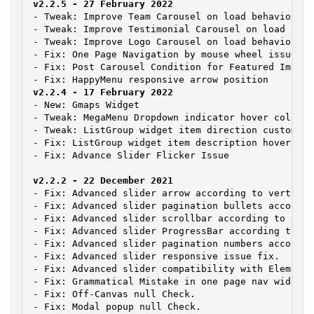
- Tweak: Improve Team Carousel on load behavior

- Tweak: Improve Testimonial Carousel on load behav
- Tweak: Improve Logo Carousel on load behavior

- Fix: One Page Navigation by mouse wheel issue

- Fix: Post Carousel Condition for Featured Image

- New: Gmaps Widget

- Tweak: MegaMenu Dropdown indicator hover color co
- Tweak: ListGroup widget item direction custom co
- Fix: ListGroup widget item description hover colo
- Fix: Advanced slider arrow according to vertical
- Fix: Advanced slider pagination bullets accordin
- Fix: Advanced slider scrollbar according to vert
- Fix: Advanced slider ProgressBar according to ve
- Fix: Advanced slider pagination numbers accordin
- Fix: Advanced slider responsive issue fix.

- Fix: Advanced slider compatibility with Elemento
- Fix: Grammatical Mistake in one page nav widget.

- Fix: Off-Canvas null Check.

- Fix: Modal popup null Check.
