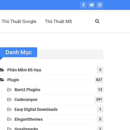
Thủ Thuật Google
Thủ Thuật MS
Danh Mục
Phần Mềm Đồ Họa
3
Plugin
827
Barn2 Plugins
13
Codecanyon
391
Easy Digital Downloads
1
Elegantthemes
5
Gravityperks
2