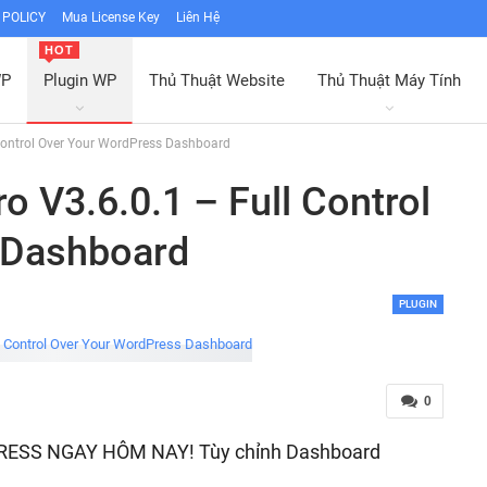
POLICY
Mua License Key
Liên Hệ
HOT
WP
Plugin WP
Thủ Thuật Website
Thủ Thuật Máy Tính
 Control Over Your WordPress Dashboard
o V3.6.0.1 – Full Control
 Dashboard
PLUGIN
0
RESS NGAY HÔM NAY! Tùy chỉnh Dashboard