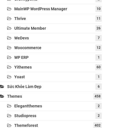
MainWP WordPress Manager
10
Thrive
11
Ultimate Member
26
WeDevs
7
Woocommerce
12
WP ERP
1
Yithemes
60
Yoast
1
Sức Khỏe Làm Đẹp
6
Themes
458
Elegantthemes
2
Studiopress
2
Themeforest
402