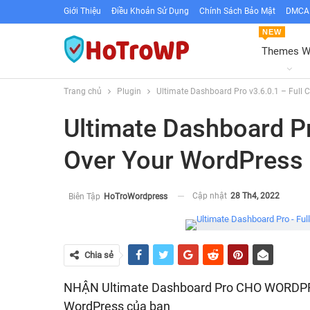
Giới Thiệu
Điều Khoản Sử Dụng
Chính Sách Bảo Mật
DMCA 
NEW
Themes 
Trang chủ
Plugin
Ultimate Dashboard Pro v3.6.0.1 – Full
Ultimate Dashboard Pr
Over Your WordPress
Cập nhật
28 Th4, 2022
Biên Tập
HoTroWordpress
Chia sẻ
NHẬN Ultimate Dashboard Pro CHO WORDP
WordPress của bạn