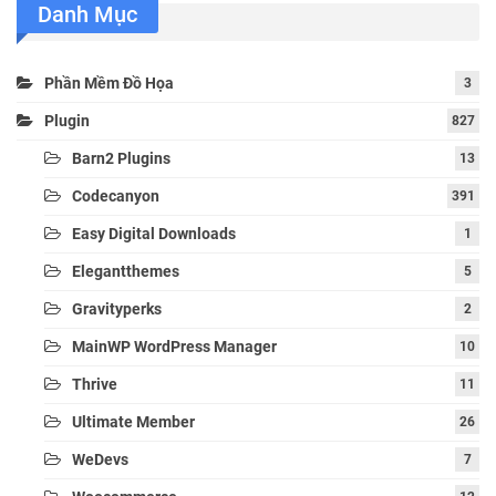
Danh Mục
Phần Mềm Đồ Họa
3
Plugin
827
Barn2 Plugins
13
Codecanyon
391
Easy Digital Downloads
1
Elegantthemes
5
Gravityperks
2
MainWP WordPress Manager
10
Thrive
11
Ultimate Member
26
WeDevs
7