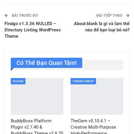
BÀI TRƯỚC ĐÓ
BÀI TIẾP THEO
Findgo v1.3.36 NULLED –
About:blank là gì và làm thế
Directory Listing WordPress
nào để bạn loại bỏ nó?
Theme
Có Thể Bạn Quan Tâm!
PLUGIN
THEMEFOREST
BuddyBoss Platform
TheGem v5.10.4.1 –
Plugin v2.7.40 &
Creative Multi-Purpose
BuddyBoss Theme v2.8.70
High-Performance