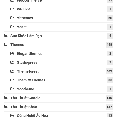
Woocommerce
12
WP ERP
1
Yithemes
60
Yoast
1
Sức Khỏe Làm Đẹp
6
Themes
458
Elegantthemes
2
Studiopress
2
Themeforest
402
Themify Themes
33
Yootheme
1
Thủ Thuật Google
140
Thủ Thuật Khác
137
Công Nghệ Ảo Hóa
13