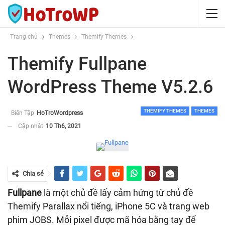
Trang chủ
Themes
Themify Themes
Themify Fullpane
WordPress Theme V5.2.6
THEMIFY THEMES
THEMES
Biên Tập
HoTroWordpress
Cập nhật
10 Th6, 2021
Chia sẻ
Fullpane
là một chủ đề lấy cảm hứng từ chủ đề
Themify Parallax nổi tiếng, iPhone 5C và trang web
phim JOBS. Mỗi pixel được mã hóa bằng tay để