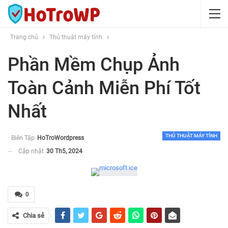
Trang chủ
Thủ thuật máy tính
Phần Mềm Chụp Ảnh
Toàn Cảnh Miễn Phí Tốt
Nhất
THỦ THUẬT MÁY TÍNH
Biên Tập
HoTroWordpress
Cập nhật
30 Th5, 2024
0
Chia sẻ