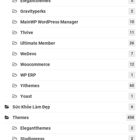
Elegantthemes
5
Gravityperks
2
MainWP WordPress Manager
10
Thrive
11
Ultimate Member
26
WeDevs
7
Woocommerce
12
WP ERP
1
Yithemes
60
Yoast
1
Sức Khỏe Làm Đẹp
6
Themes
458
Elegantthemes
2
Studiopress
2