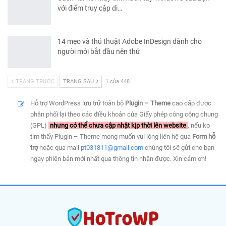
với điểm truy cập di…
14 mẹo và thủ thuật Adobe InDesign dành cho
người mới bắt đầu nên thử
TRANG TRƯỚC
TRANG SAU
1 của 448
Hỗ trợ WordPress lưu trữ toàn bộ
Plugin – Theme
cao cấp được
phân phối lại theo các điều khoản của Giấy phép công cộng chung
(GPL)
nhưng có thể chưa cập nhật kịp thời lên website
, nếu ko
tìm thấy Plugin – Theme mong muốn vui lòng liên hệ qua
Form hỗ
trợ
hoặc qua mail
pt031811@gmail.com
chúng tôi sẽ gửi cho bạn
ngay phiên bản mới nhất qua thông tin nhận được. Xin cảm ơn!