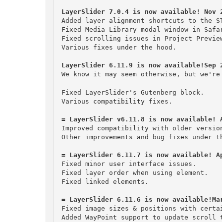
Added layer alignment shortcuts to the ST
Fixed Media Library modal window in Safar
Fixed scrolling issues in Project Preview
LayerSlider 6.11.9 is now available!Sep 
We know it may seem otherwise, but we're
Fixed LayerSlider's Gutenberg block.

Various compatibility fixes.

Improved compatibility with older version
Other improvements and bug fixes under th
Fixed minor user interface issues.

Fixed layer order when using element.

Fixed linked elements.

Fixed image sizes & positions with certai
Added WayPoint support to update scroll t