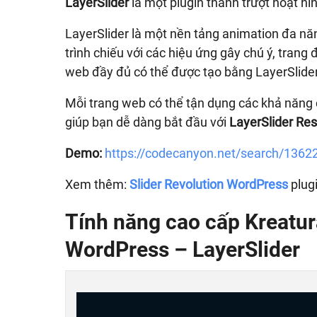
LayerSlider
là một plugin thanh trượt hoạt h
LayerSlider là một nền tảng animation đa nă
trình chiếu với các hiệu ứng gây chú ý, trang
web đầy đủ có thể được tạo bằng LayerSlider
Mỗi trang web có thể tận dụng các khả năng c
giúp bạn dễ dàng bắt đầu với
LayerSlider Res
Demo:
https://codecanyon.net/search/1362
Xem thêm:
Slider Revolution WordPress
plug
Tính năng cao cấp
Kreatur
WordPress – LayerSlider