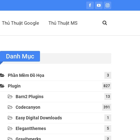
Thủ Thuật Google
Thủ Thuật MS
Danh Mục
Phần Mềm Đồ Họa
3
Plugin
827
Barn2 Plugins
13
Codecanyon
391
Easy Digital Downloads
1
Elegantthemes
5
Gravityperks
2