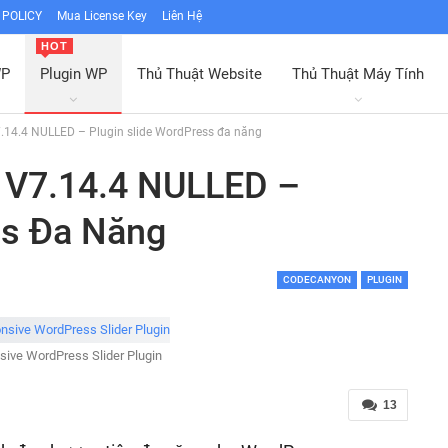
POLICY
Mua License Key
Liên Hệ
HOT
WP
Plugin WP
Thủ Thuật Website
Thủ Thuật Máy Tính
v7.14.4 NULLED – Plugin slide WordPress đa năng
) V7.14.4 NULLED –
ss Đa Năng
CODECANYON
PLUGIN
sive WordPress Slider Plugin
13