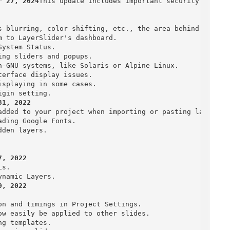
r 27, 2024
This update includes important security fixes.

s blurring, color shifting, etc., the area behind layers.
 to LayerSlider's dashboard.

ystem Status.

ng sliders and popups.

n-GNU systems, like Solaris or Alpine Linux.

erface display issues.

splaying in some cases.

added to your project when importing or pasting layers an
ding Google Fonts.

den layers.

s.

n and timings in Project Settings.

w easily be applied to other slides.

g templates.
