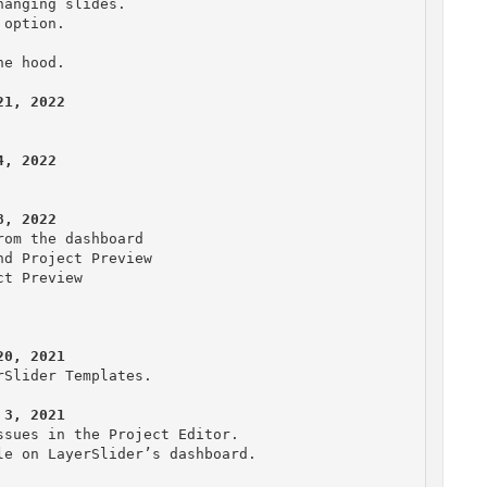
anging slides.

option.

om the dashboard

d Project Preview

t Preview

Slider Templates.

sues in the Project Editor.

e on LayerSlider’s dashboard.
