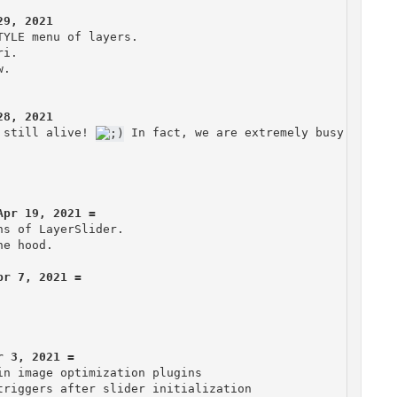
YLE menu of layers.

i.

.

28, 2021
 still alive! 
 In fact, we are extremely busy gettin
s of LayerSlider.

e hood.

n image optimization plugins

riggers after slider initialization
