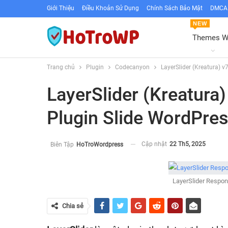
Giới Thiệu
Điều Khoản Sử Dụng
Chính Sách Bảo Mật
DMCA 
NEW
Themes 
Trang chủ
Plugin
Codecanyon
LayerSlider (Kreatura) 
LayerSlider (Kreatura
Plugin Slide WordPre
Cập nhật
22 Th5, 2025
Biên Tập
HoTroWordpress
LayerSlider Respon
Chia sẻ