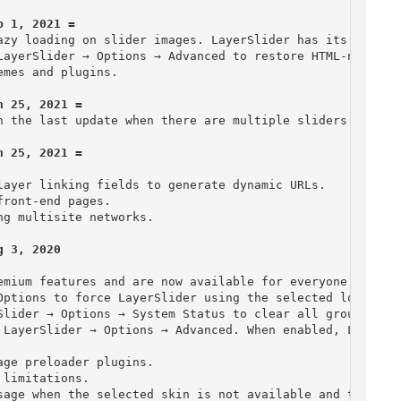
azy loading on slider images. LayerSlider has its own laz
LayerSlider → Options → Advanced to restore HTML-native l
mes and plugins.

n the last update when there are multiple sliders on page
layer linking fields to generate dynamic URLs.

ront-end pages.

g multisite networks.

g 3, 2020
emium features and are now available for everyone. We've
Options to force LayerSlider using the selected locale.

Slider → Options → System Status to clear all groups with
 LayerSlider → Options → Advanced. When enabled, LayerSl
ge preloader plugins.

limitations.

sage when the selected skin is not available and the slid