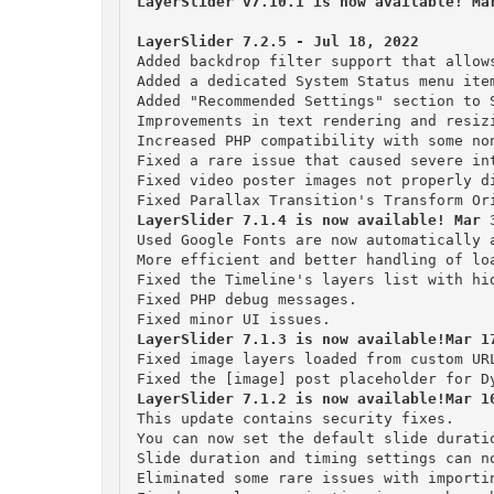
LayerSlider v7.10.1 is now available! Ma
Added backdrop filter support that allow
Added a dedicated System Status menu item
Added "Recommended Settings" section to S
Improvements in text rendering and resizi
Increased PHP compatibility with some no
Fixed a rare issue that caused severe int
Fixed video poster images not properly di
Used Google Fonts are now automatically 
More efficient and better handling of loa
Fixed the Timeline's layers list with hid
Fixed PHP debug messages.

Fixed image layers loaded from custom URL
This update contains security fixes.

You can now set the default slide duratio
Slide duration and timing settings can no
Eliminated some rare issues with importin