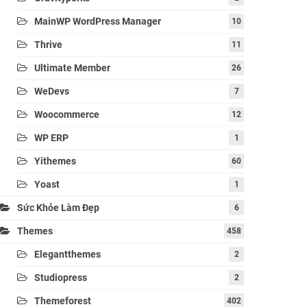
MainWP WordPress Manager
10
Thrive
11
Ultimate Member
26
WeDevs
7
Woocommerce
12
WP ERP
1
Yithemes
60
Yoast
1
Sức Khỏe Làm Đẹp
6
Themes
458
Elegantthemes
2
Studiopress
2
Themeforest
402