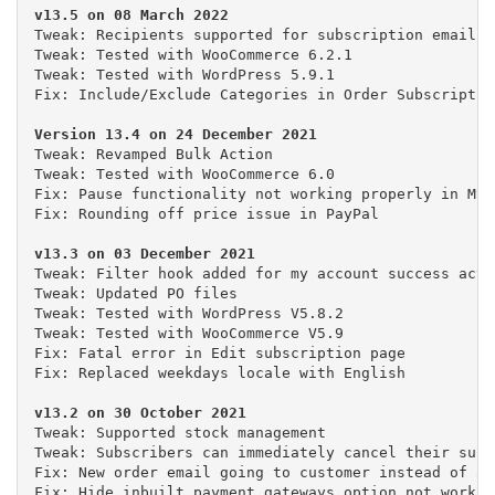
Tweak: Recipients supported for subscription emails

Tweak: Tested with WooCommerce 6.2.1

Tweak: Tested with WordPress 5.9.1

Tweak: Revamped Bulk Action

Tweak: Tested with WooCommerce 6.0

Fix: Pause functionality not working properly in My 
Fix: Rounding off price issue in PayPal

Tweak: Filter hook added for my account success actio
Tweak: Updated PO files

Tweak: Tested with WordPress V5.8.2

Tweak: Tested with WooCommerce V5.9

Fix: Fatal error in Edit subscription page

Fix: Replaced weekdays locale with English

Tweak: Supported stock management

Tweak: Subscribers can immediately cancel their subs
Fix: New order email going to customer instead of adm