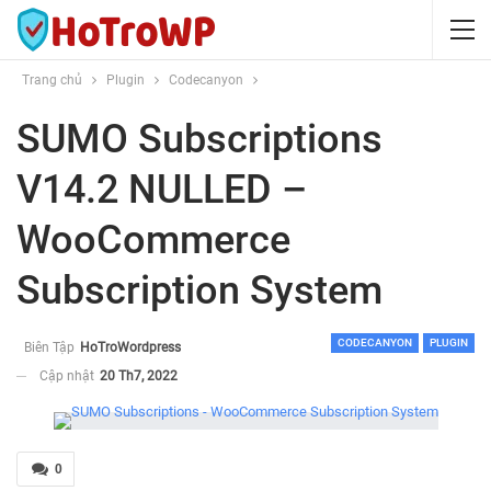
Trang chủ
Plugin
Codecanyon
SUMO Subscriptions
V14.2 NULLED –
WooCommerce
Subscription System
CODECANYON
PLUGIN
Biên Tập
HoTroWordpress
Cập nhật
20 Th7, 2022
0