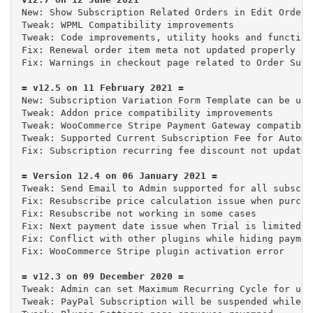
New: Show Subscription Related Orders in Edit Order p
Tweak: WPML Compatibility improvements

Tweak: Code improvements, utility hooks and functions
Fix: Renewal order item meta not updated properly fr
Fix: Warnings in checkout page related to Order Subs
New: Subscription Variation Form Template can be use
Tweak: Addon price compatibility improvements

Tweak: WooCommerce Stripe Payment Gateway compatibil
Tweak: Supported Current Subscription Fee for Automa
Fix: Subscription recurring fee discount not updated
Tweak: Send Email to Admin supported for all subscri
Fix: Resubscribe price calculation issue when purcha
Fix: Resubscribe not working in some cases

Fix: Next payment date issue when Trial is limited

Fix: Conflict with other plugins while hiding paymen
Fix: WooCommerce Stripe plugin activation error

Tweak: Admin can set Maximum Recurring Cycle for user
Tweak: PayPal Subscription will be suspended while s