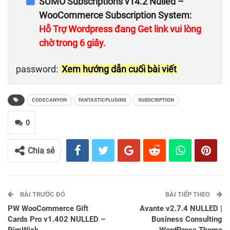
SUMO Subscriptions v14.2 Nulled –
WooCommerce Subscription System:
Hỗ Trợ Wordpress đang Get link vui lòng
chờ trong 6 giây.
password:
Xem hướng dẫn cuối bài viết
CODECANYON
FANTASTICPLUGINS
SUBSCRIPTION
0
Chia sẻ
BÀI TRƯỚC ĐÓ
BÀI TIẾP THEO
PW WooCommerce Gift
Avante v2.7.4 NULLED |
Cards Pro v1.402 NULLED –
Business Consulting
PimWick
WordPress Theme