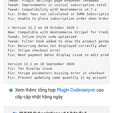
Tweak: Plugin Settings page enqueues revamped

Tweak: Improvements in initial subscription total ca
Tweak: Compatibility with WooCommerce v4.7.x

Fix: Order fees not calculated in SUMO Subscriptions
Fix: Unable to place subscription order when Order T
= Version 12.2 on 28 October 2020 =

New: Compatible with WooCommerce Stripe( for Credit 
Tweak: Inline Style code optimized

Tweak: Filter hook added to show the product permalin
Fix: Recurring dates not displayed correctly when tr
Fix: Stripe checkout error

Fix: Next payment dates display issue in edit product
Version 12.1 on 19 September 2020

Fix: Tax display issue

Fix: Stripe parameters missing error in checkout

Xem thêm: tổng hợp
Plugin Codecanyon
cao
cấp cập nhật hằng ngày