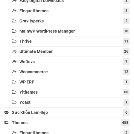
Easy Digital Downloads
1
Elegantthemes
5
Gravityperks
2
MainWP WordPress Manager
10
Thrive
11
Ultimate Member
26
WeDevs
7
Woocommerce
12
WP ERP
1
Yithemes
60
Yoast
1
Sức Khỏe Làm Đẹp
6
Themes
458
Elegantthemes
2