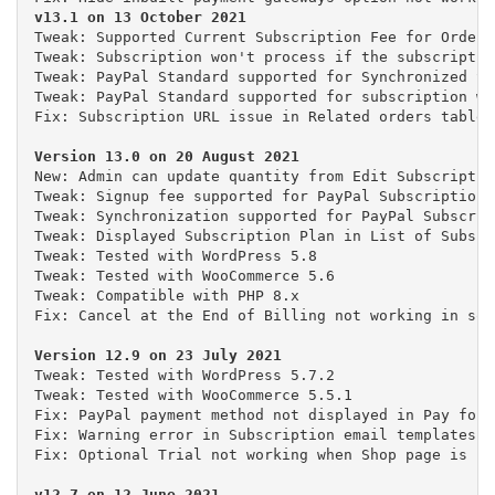
Tweak: Supported Current Subscription Fee for Order 
Tweak: Subscription won't process if the subscriptio
Tweak: PayPal Standard supported for Synchronized Su
Tweak: PayPal Standard supported for subscription wi
Fix: Subscription URL issue in Related orders table

New: Admin can update quantity from Edit Subscription
Tweak: Signup fee supported for PayPal Subscriptions

Tweak: Synchronization supported for PayPal Subscript
Tweak: Displayed Subscription Plan in List of Subscr
Tweak: Tested with WordPress 5.8

Tweak: Tested with WooCommerce 5.6

Tweak: Compatible with PHP 8.x

Fix: Cancel at the End of Billing not working in some
Tweak: Tested with WordPress 5.7.2

Tweak: Tested with WooCommerce 5.5.1

Fix: PayPal payment method not displayed in Pay for 
Fix: Warning error in Subscription email templates

Fix: Optional Trial not working when Shop page is se