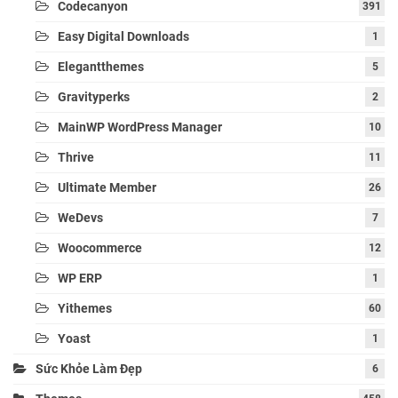
Codecanyon
391
Easy Digital Downloads
1
Elegantthemes
5
Gravityperks
2
MainWP WordPress Manager
10
Thrive
11
Ultimate Member
26
WeDevs
7
Woocommerce
12
WP ERP
1
Yithemes
60
Yoast
1
Sức Khỏe Làm Đẹp
6