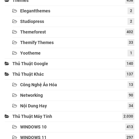
Themes
458
Elegantthemes
2
Studiopress
2
Themeforest
402
Themify Themes
33
Yootheme
1
Thủ Thuật Google
140
Thủ Thuật Khác
137
Công Nghệ Ảo Hóa
13
Networking
90
Nội Dung Hay
34
Thủ Thuật Máy Tính
2.030
WINDOWS 10
413
WINDOWS 11
297