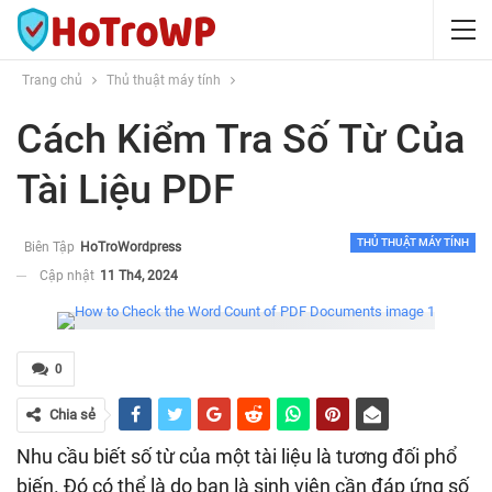
Trang chủ
Thủ thuật máy tính
Cách Kiểm Tra Số Từ Của
Tài Liệu PDF
THỦ THUẬT MÁY TÍNH
Biên Tập
HoTroWordpress
Cập nhật
11 Th4, 2024
0
Chia sẻ
Nhu cầu biết số từ của một tài liệu là tương đối phổ
biến. Đó có thể là do bạn là sinh viên cần đáp ứng số