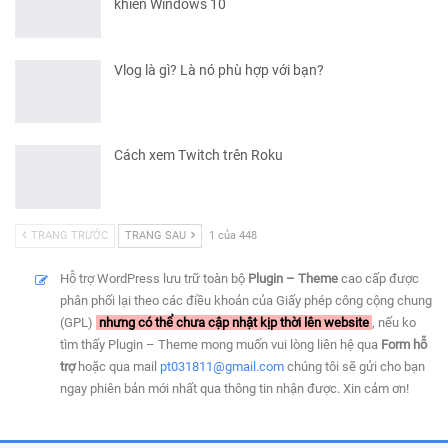
khiển Windows 10
Vlog là gì? Là nó phù hợp với bạn?
Cách xem Twitch trên Roku
TRANG TRƯỚC
TRANG SAU
1 của 448
Hỗ trợ WordPress lưu trữ toàn bộ
Plugin – Theme
cao cấp được
phân phối lại theo các điều khoản của Giấy phép công cộng chung
(GPL)
nhưng có thể chưa cập nhật kịp thời lên website
, nếu ko
tìm thấy Plugin – Theme mong muốn vui lòng liên hệ qua
Form hỗ
trợ
hoặc qua mail
pt031811@gmail.com
chúng tôi sẽ gửi cho bạn
ngay phiên bản mới nhất qua thông tin nhận được. Xin cảm ơn!