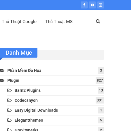
Thủ Thuật Google
Thủ Thuật MS
Danh Mục
Phần Mềm Đồ Họa
3
Plugin
827
Barn2 Plugins
13
Codecanyon
391
Easy Digital Downloads
1
Elegantthemes
5
Gravityperks
2