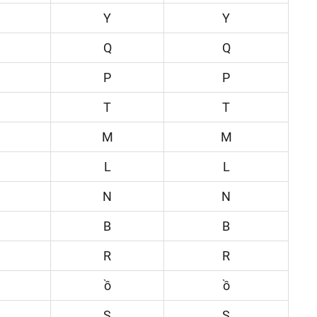
Y
Y
Q
Q
P
P
T
T
M
M
L
L
N
N
B
B
R
R
ồ
ồ
S
S