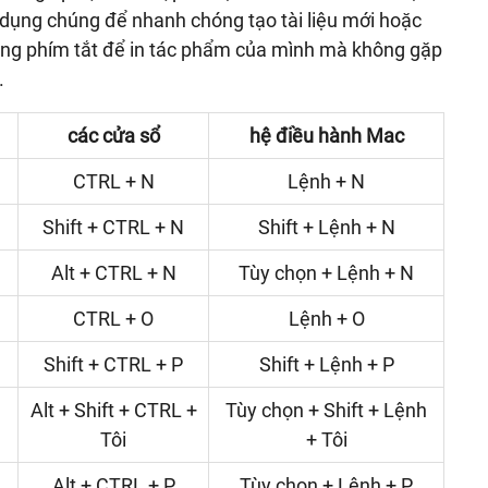
ử dụng chúng để nhanh chóng tạo tài liệu mới hoặc
 dụng phím tắt để in tác phẩm của mình mà không gặp
.
các cửa sổ
hệ điều hành Mac
CTRL + N
Lệnh + N
Shift + CTRL + N
Shift + Lệnh + N
Alt + CTRL + N
Tùy chọn + Lệnh + N
CTRL + O
Lệnh + O
Shift + CTRL + P
Shift + Lệnh + P
Alt + Shift + CTRL +
Tùy chọn + Shift + Lệnh
Tôi
+ Tôi
Alt + CTRL + P
Tùy chọn + Lệnh + P