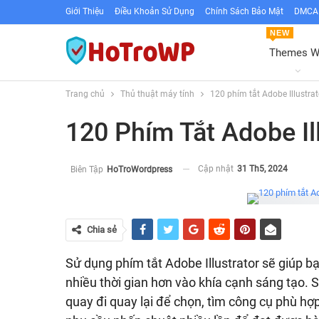
Giới Thiệu
Điều Khoản Sử Dụng
Chính Sách Bảo Mật
DMCA 
NEW
Themes 
Trang chủ
Thủ thuật máy tính
120 phím tắt Adobe Illustrat
120 Phím Tắt Adobe Il
Cập nhật
31 Th5, 2024
Biên Tập
HoTroWordpress
Chia sẻ
Sử dụng phím tắt Adobe Illustrator sẽ giúp b
nhiều thời gian hơn vào khía cạnh sáng tạo.
quay đi quay lại để chọn, tìm công cụ phù hợ