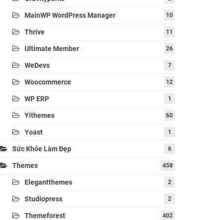
MainWP WordPress Manager
10
Thrive
11
Ultimate Member
26
WeDevs
7
Woocommerce
12
WP ERP
1
Yithemes
60
Yoast
1
Sức Khỏe Làm Đẹp
6
Themes
458
Elegantthemes
2
Studiopress
2
Themeforest
402