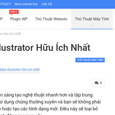
POLICY
Mua License Key
Liên Hệ
HOT
WP
Plugin WP
Thủ Thuật Website
Thủ Thuật Máy Tính
or hữu ích nhất
lustrator Hữu Ích Nhất
THỦ THUẬT MÁY TÍNH
0
ạn sáng tạo nghệ thuật nhanh hơn và tập trung
 Sử dụng chúng thường xuyên và bạn sẽ không phải
p hoặc tạo các hình dạng mới. Điều này sẽ loại bỏ