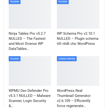
PLUGIN
PLUGIN
Ninja Tables Pro v5.2.7
WP Schema Pro v2.10.1
NULLED – The Fastest
NULLED – Plugin schema
and Most Diverse WP
tốt nhất cho WordPress
DataTables…
PLUGIN
CODECANYON
WPMU Dev Defender Pro
WordPress Real
v5.3.1 NULLED – Malware
Thumbnail Generator
Scanner, Login Security
v2.6.109 – Efficiently
&…
force regenerate…