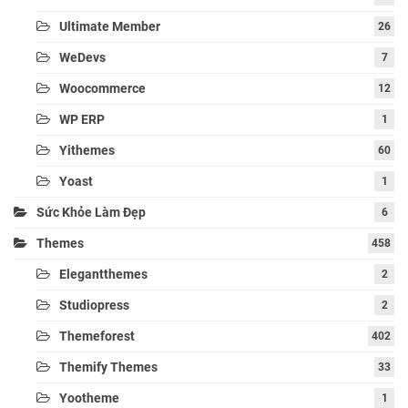
Ultimate Member
26
WeDevs
7
Woocommerce
12
WP ERP
1
Yithemes
60
Yoast
1
Sức Khỏe Làm Đẹp
6
Themes
458
Elegantthemes
2
Studiopress
2
Themeforest
402
Themify Themes
33
Yootheme
1