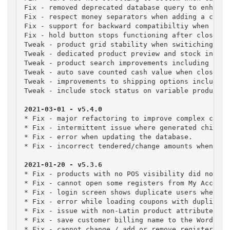
Fix - removed deprecated database query to enhance
Fix - respect money separators when adding a custo
Fix - support for backward compatibiltiy when usin
Fix - hold button stops functioning after closing 
Tweak - product grid stability when switiching bet
Tweak - dedicated product preview and stock indica
Tweak - product search improvements including less
Tweak - auto save counted cash value when closing 
Tweak - improvements to shipping options including
Tweak - include stock status on variable products 
* Fix - major refactoring to improve complex cart 
* Fix - intermittent issue where generated chip & 
* Fix - error when updating the database.

* Fix - incorrect tendered/change amounts when non
* Fix - products with no POS visibility did not sh
* Fix - cannot open some registers from My Account 
* Fix - login screen shows duplicate users when us
* Fix - error while loading coupons with duplicate 
* Fix - issue with non-Latin product attribute slug
* Fix - save customer billing name to the WordPres
* Fix - cannot change / add or remove register logo