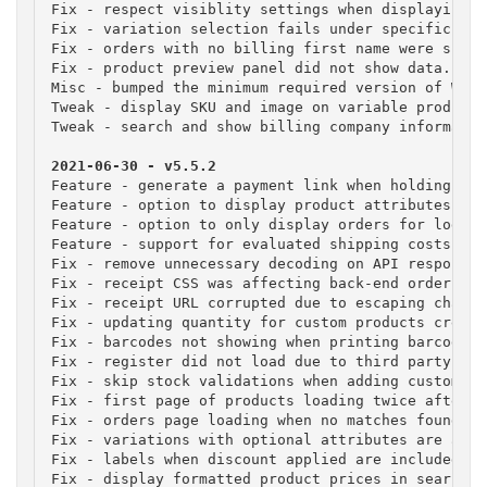
Fix - respect visiblity settings when displaying r
Fix - variation selection fails under specific cir
Fix - orders with no billing first name were shown
Fix - product preview panel did not show data.

Misc - bumped the minimum required version of WC t
Tweak - display SKU and image on variable product 
Tweak - search and show billing company information
Feature - generate a payment link when holding ord
Feature - option to display product attributes wit
Feature - option to only display orders for logged
Feature - support for evaluated shipping costs thr
Fix - remove unnecessary decoding on API responses.
Fix - receipt CSS was affecting back-end order det
Fix - receipt URL corrupted due to escaping charact
Fix - updating quantity for custom products create
Fix - barcodes not showing when printing barcode la
Fix - register did not load due to third party conf
Fix - skip stock validations when adding custom pro
Fix - first page of products loading twice after a
Fix - orders page loading when no matches found.

Fix - variations with optional attributes are adde
Fix - labels when discount applied are included in
Fix - display formatted product prices in search re