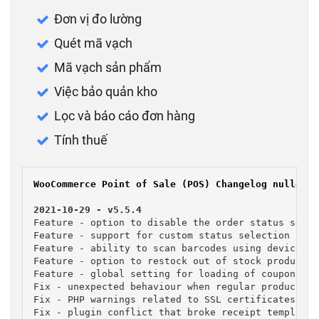
Đơn vị đo lường
Quét mã vạch
Mã vạch sản phẩm
Việc bảo quản kho
Lọc và báo cáo đơn hàng
Tính thuế
WooCommerce Point of Sale (POS) Changelog nulled fr
Feature - option to disable the order status selec
Feature - support for custom status selection (Ord
Feature - ability to scan barcodes using device cam
Feature - option to restock out of stock products 
Feature - global setting for loading of coupons on
Fix - unexpected behaviour when regular products h
Fix - PHP warnings related to SSL certificates.

Fix - plugin conflict that broke receipt template 