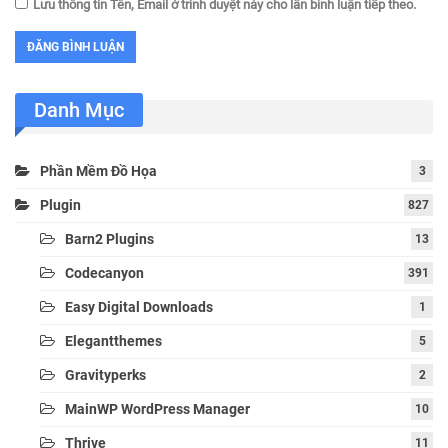
Lưu thông tin Tên, Email ở trình duyệt này cho lần bình luận tiếp theo.
Danh Mục
Phần Mềm Đồ Họa
3
Plugin
827
Barn2 Plugins
13
Codecanyon
391
Easy Digital Downloads
1
Elegantthemes
5
Gravityperks
2
MainWP WordPress Manager
10
Thrive
11