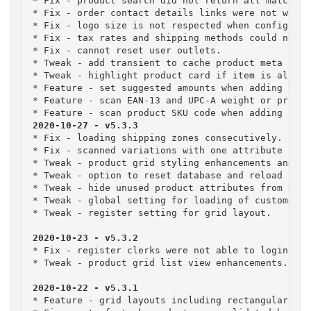
* Fix - product search did not return all matches.

* Fix - order contact details links were not worki
* Fix - logo size is not respected when configurin
* Fix - tax rates and shipping methods could not b
* Fix - cannot reset user outlets.

* Tweak - add transient to cache product meta keys.
* Tweak - highlight product card if item is alread
* Feature - set suggested amounts when adding UoM 
* Feature - scan EAN-13 and UPC-A weight or price 
* Feature - scan product SKU code when adding new 
* Fix - loading shipping zones consecutively.

* Fix - scanned variations with one attribute not 
* Tweak - product grid styling enhancements and ch
* Tweak - option to reset database and reload regs
* Tweak - hide unused product attributes from the 
* Tweak - global setting for loading of customers 
* Tweak - register setting for grid layout.
2020-10-23 - v5.3.2
* Fix - register clerks were not able to login to 
* Tweak - product grid list view enhancements.

2020-10-22 - v5.3.1
* Feature - grid layouts including rectangular til