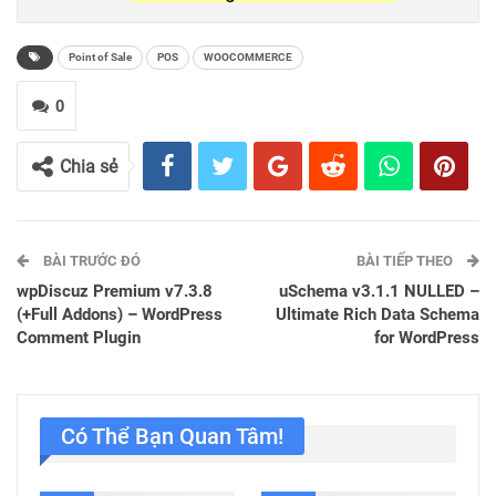
Point of Sale
POS
WOOCOMMERCE
0
Chia sẻ
BÀI TRƯỚC ĐÓ
BÀI TIẾP THEO
wpDiscuz Premium v7.3.8
uSchema v3.1.1 NULLED –
(+Full Addons) – WordPress
Ultimate Rich Data Schema
Comment Plugin
for WordPress
Có Thể Bạn Quan Tâm!