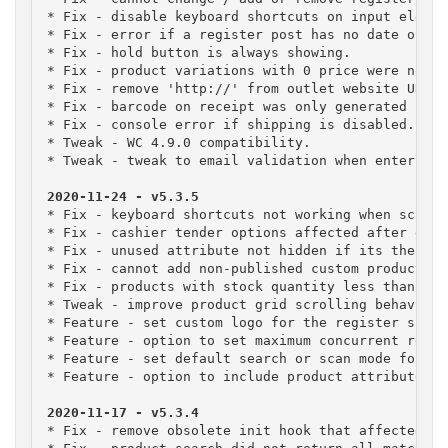
* Fix - disable keyboard shortcuts on input element
* Fix - error if a register post has no date of cr
* Fix - hold button is always showing.

* Fix - product variations with 0 price were not d
* Fix - remove 'http://' from outlet website URL o
* Fix - barcode on receipt was only generated for 
* Fix - console error if shipping is disabled.

* Tweak - WC 4.9.0 compatibility.

* Tweak - tweak to email validation when entering 
* Fix - keyboard shortcuts not working when scan m
* Fix - cashier tender options affected after data
* Fix - unused attribute not hidden if its the firs
* Fix - cannot add non-published custom products f
* Fix - products with stock quantity less than 1 c
* Tweak - improve product grid scrolling behaviour.
* Feature - set custom logo for the register screen
* Feature - option to set maximum concurrent reques
* Feature - set default search or scan mode for th
* Feature - option to include product attributes i
* Fix - remove obsolete init hook that affected pe