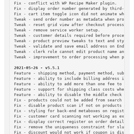
Fix - conflict with WP Recipe Maker plugin.

Fix - display order number generated by third-part
Fix - cart item toggle icon did not animate when e
Tweak - send order number as metadata when process
Tweak - reset grid view after checkout process is 
Tweak - remove service worker setup.

Tweak - customer details required before processin
Tweak - product preview tweaks to text and styling.
Tweak - validate and save email address on End of 
Tweak - clerk role cannot edit product name and at
Tweak - improvement to order processing when previ
Feature - shipping method, payment method, subtota
Feature - ability to include billing address in th
Feature - ability to add more than one fee to the c
Feature - support for shipping class costs when ad
Feature - ability to disable the middle check digi
Fix - products could not be added from search bar 
Fix - disable product scan if not on products grid.
Fix - styling for back-end metaboxes on register s
Fix - customer card scanning not working as expect
Fix - display correct register on order details pan
Fix - remove the uniqueness constraint for slug in
Fix - discount would not work if coupon is disable