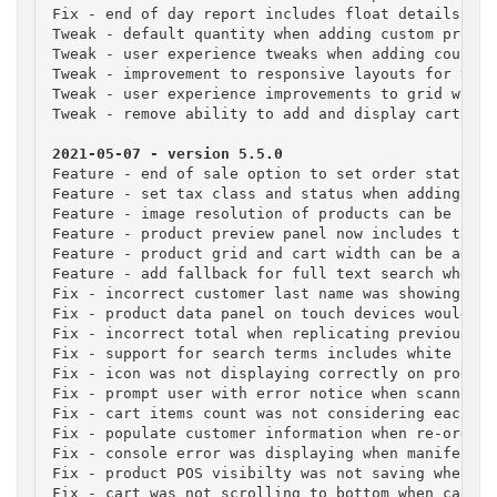
Fix - end of day report includes float details and
Tweak - default quantity when adding custom product
Tweak - user experience tweaks when adding coupons
Tweak - improvement to responsive layouts for the 
Tweak - user experience improvements to grid when 
Tweak - remove ability to add and display cart on 
Feature - end of sale option to set order status b
Feature - set tax class and status when adding cus
Feature - image resolution of products can be set 
Feature - product preview panel now includes table
Feature - product grid and cart width can be adjus
Feature - add fallback for full text search when s
Fix - incorrect customer last name was showing whe
Fix - product data panel on touch devices would cl
Fix - incorrect total when replicating previously 
Fix - support for search terms includes white spac
Fix - icon was not displaying correctly on product
Fix - prompt user with error notice when scanning 
Fix - cart items count was not considering each ca
Fix - populate customer information when re-orderin
Fix - console error was displaying when manifest.j
Fix - product POS visibilty was not saving when qu
Fix - cart was not scrolling to bottom when cart i