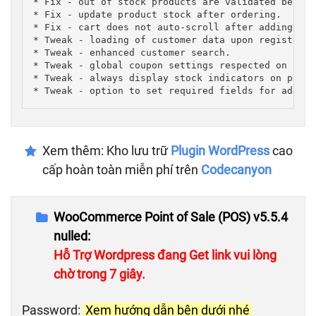
* Fix - out of stock products are validated before
* Fix - update product stock after ordering.

* Fix - cart does not auto-scroll after adding man
* Tweak - loading of customer data upon register i
* Tweak - enhanced customer search.

* Tweak - global coupon settings respected on regis
* Tweak - always display stock indicators on produ
* Tweak - option to set required fields for adding
Xem thêm: Kho lưu trữ
Plugin WordPress
cao
cấp hoàn toàn miễn phí trên
Codecanyon
WooCommerce Point of Sale (POS) v5.5.4
nulled:
Hỗ Trợ Wordpress đang Get link vui lòng
chờ trong 6 giây.
Password:
Xem hướng dẫn bên dưới nhé