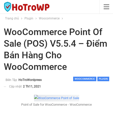
Trang chủ
Plugin
Woocommerce
WooCommerce Point Of
Sale (POS) V5.5.4 – Điểm
Bán Hàng Cho
WooCommerce
WOOCOMMERCE
PLUGIN
Biên Tập
HoTroWordpress
Cập nhật
2 Th11, 2021
Point of Sale for WooCommerce - WooCommerce