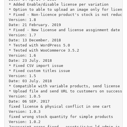
* Added Enable/disable license per variation

* Option to able to upload an image only for license 
* Fixed - Non-licence product's stock is not reducin
Version: 1.8

Date: 21 February. 2019

* Fixed - New license and license assginment date iss
Version: 1.7

Date: 13 December. 2018

* Tested with WordPress 5.0

* Tested with WooCommerce 3.5.2 

Version: 1.6

Date: 23 July. 2018

* Fixed CSV import issue

* Fixed custom titles issue

Version: 1.5

Date: 03 July. 2018

* Compatible with variable products, send license ke
* Upload file and send URL to customers on successful
Version: 1.0.5

Date: 06 SEP. 2017

fixed license & physical conflict in one cart

Version: 1.0.3

fixed wrong stock quantity for simple products

Version: 1.0.2

Javascript error fixed - assets/js/wc-ld-admin.js