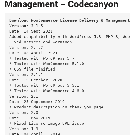
Management – Codecanyon
Download WooCommerce License Delivery & Management v
Version: 2.1.5
Date: 14 Sept 2021

Added compatibility with WordPress 5.8, PHP 8, WooCo
FIxed notices and warnings.

Version: 2.1.2

Date: 08 April. 2021

* Tested with WordPress 5.7

* Tested with WooCommerce 5.1.0

* CSS file minified

Version: 2.1.1

Date: 19 October. 2020

* Tested with WordPress 5.5.1

* Tested with WooCommerce 4.6.0

Version: 2.1

Date: 25 September 2019

* Product description on thank you page

Version: 2.0

Date: 16 May 2019

* Fixed License image URL issue 

Version: 1.9

Date: 04 April . 2019
