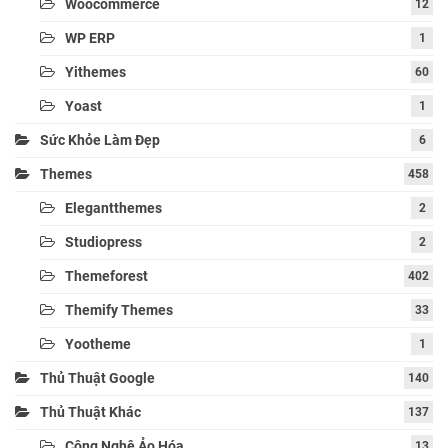
Woocommerce
12
WP ERP
1
Yithemes
60
Yoast
1
Sức Khỏe Làm Đẹp
6
Themes
458
Elegantthemes
2
Studiopress
2
Themeforest
402
Themify Themes
33
Yootheme
1
Thủ Thuật Google
140
Thủ Thuật Khác
137
Công Nghệ Ảo Hóa
13