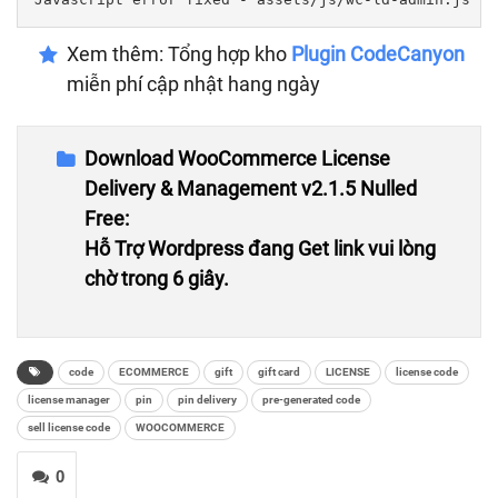
Xem thêm: Tổng hợp kho
Plugin CodeCanyon
miễn phí cập nhật hang ngày
Download WooCommerce License
Delivery & Management v2.1.5 Nulled
Free:
Hỗ Trợ Wordpress đang Get link vui lòng
chờ trong 5 giây.
code
ECOMMERCE
gift
gift card
LICENSE
license code
license manager
pin
pin delivery
pre-generated code
sell license code
WOOCOMMERCE
0