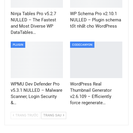
Ninja Tables Pro v5.2.7
WP Schema Pro v2.10.1
NULLED – The Fastest
NULLED – Plugin schema
and Most Diverse WP
tốt nhất cho WordPress
DataTables…
PLUGIN
CODECANYON
WPMU Dev Defender Pro
WordPress Real
v5.3.1 NULLED – Malware
Thumbnail Generator
Scanner, Login Security
v2.6.109 – Efficiently
&…
force regenerate…
TRANG TRƯỚC
TRANG SAU