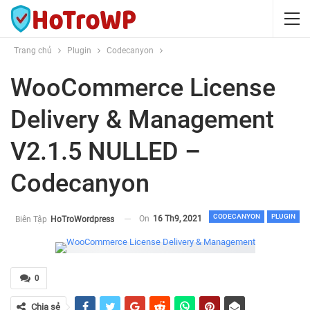
Trang chủ
Plugin
Codecanyon
WooCommerce License
Delivery & Management
V2.1.5 NULLED –
Codecanyon
CODECANYON
PLUGIN
On
16 Th9, 2021
Biên Tập
HoTroWordpress
0
Chia sẻ