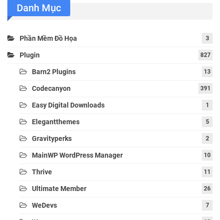
Danh Mục
Phần Mềm Đồ Họa
3
Plugin
827
Barn2 Plugins
13
Codecanyon
391
Easy Digital Downloads
1
Elegantthemes
5
Gravityperks
2
MainWP WordPress Manager
10
Thrive
11
Ultimate Member
26
WeDevs
7