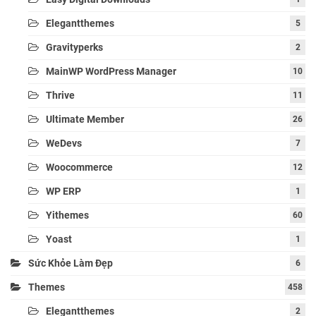
Elegantthemes
5
Gravityperks
2
MainWP WordPress Manager
10
Thrive
11
Ultimate Member
26
WeDevs
7
Woocommerce
12
WP ERP
1
Yithemes
60
Yoast
1
Sức Khỏe Làm Đẹp
6
Themes
458
Elegantthemes
2