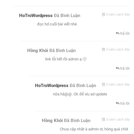
5 năm cách đây
HoTroWordpress
Đã Bình Luận
đọc hd cuối bài viết nhé
trả lời
5 năm cách đây
Hồng Khôi
Đã Bình Luận
link lỗi hết rồi admin ạ 🙂
trả lời
5 năm cách đây
HoTroWordpress
Đã Bình Luận
nữa hả@@. Ok để xíu ad update
trả lời
5 năm cách đây
Hồng Khôi
Đã Bình Luận
Chưa cập nhật à admin ơi, hóng quá chời