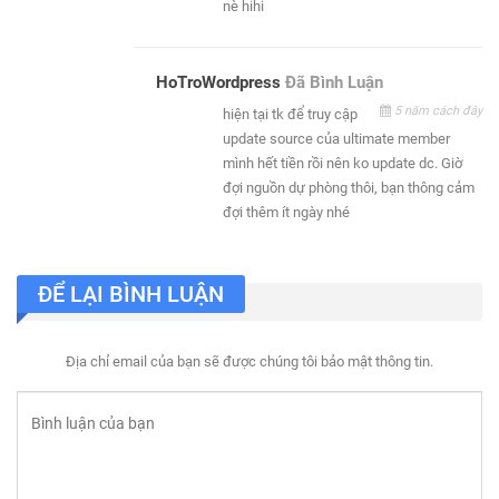
nè hihi
HoTroWordpress
Đã Bình Luận
5 năm cách đây
hiện tại tk để truy cập
update source của ultimate member
mình hết tiền rồi nên ko update dc. Giờ
đợi nguồn dự phòng thôi, bạn thông cảm
đợi thêm ít ngày nhé
ĐỂ LẠI BÌNH LUẬN
Địa chỉ email của bạn sẽ được chúng tôi bảo mật thông tin.