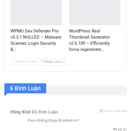
WPMU Dev Defender Pro
WordPress Real
v5.3.1 NULLED – Malware
Thumbnail Generator
Scanner, Login Security
v2.6.109 – Efficiently
&…
force regenerate…
TRANG TRƯỚC
TRANG SAU
6 Bình Luận
5 năm cách đây
Hồng Khôi
Đã Bình Luận
Pass không đúng rồi admin ơi ?
trả lời