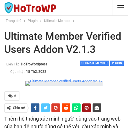
Trang chủ
Plugin
Ultimate Member
Ultimate Member Verified
Users Addon V2.1.3
ULTIMATE MEMBER
PLUGIN
Biên Tập
HoTroWordpress
Cập nhật
15 Th2, 2022
6
Chia sẻ
Thêm hệ thống xác minh người dùng vào trang web
của bạn để người dùng có thể yêu cầu xác minh và