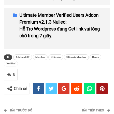
Ultimate Member Verified Users Addon
Premium
v2.1.3 Nulled:
Hỗ Trợ Wordpress đang Get link vui lòng
chờ trong 7 giây.
Addonv207
Member
Ultimate
Ultimate Member
Users
Verified
6
Chia sẻ
BÀI TRƯỚC ĐÓ
BÀI TIẾP THEO