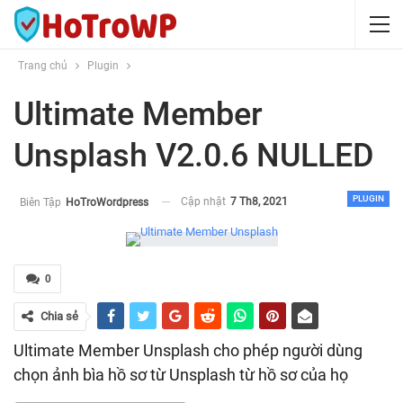
Trang chủ
Plugin
Ultimate Member
Unsplash V2.0.6 NULLED
PLUGIN
Cập nhật
7 Th8, 2021
Biên Tập
HoTroWordpress
0
Chia sẻ
Ultimate Member Unsplash cho phép người dùng
chọn ảnh bìa hồ sơ từ Unsplash từ hồ sơ của họ