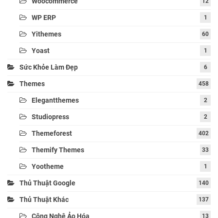
Woocommerce
12
WP ERP
1
Yithemes
60
Yoast
1
Sức Khỏe Làm Đẹp
6
Themes
458
Elegantthemes
2
Studiopress
2
Themeforest
402
Themify Themes
33
Yootheme
1
Thủ Thuật Google
140
Thủ Thuật Khác
137
Công Nghệ Ảo Hóa
13