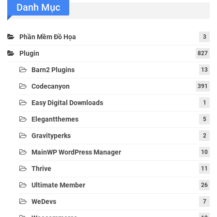
Danh Mục
Phần Mềm Đồ Họa
3
Plugin
827
Barn2 Plugins
13
Codecanyon
391
Easy Digital Downloads
1
Elegantthemes
5
Gravityperks
2
MainWP WordPress Manager
10
Thrive
11
Ultimate Member
26
WeDevs
7