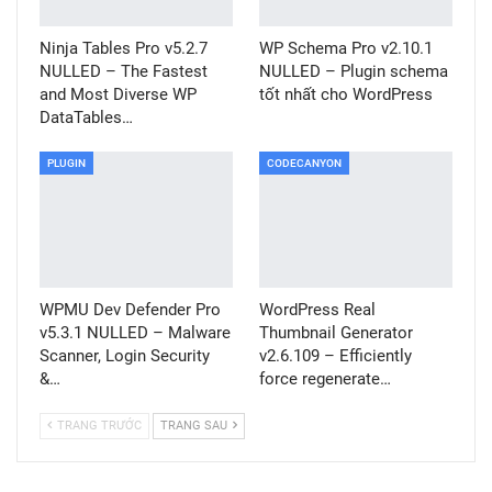
Ninja Tables Pro v5.2.7
WP Schema Pro v2.10.1
NULLED – The Fastest
NULLED – Plugin schema
and Most Diverse WP
tốt nhất cho WordPress
DataTables…
PLUGIN
CODECANYON
WPMU Dev Defender Pro
WordPress Real
v5.3.1 NULLED – Malware
Thumbnail Generator
Scanner, Login Security
v2.6.109 – Efficiently
&…
force regenerate…
TRANG TRƯỚC
TRANG SAU