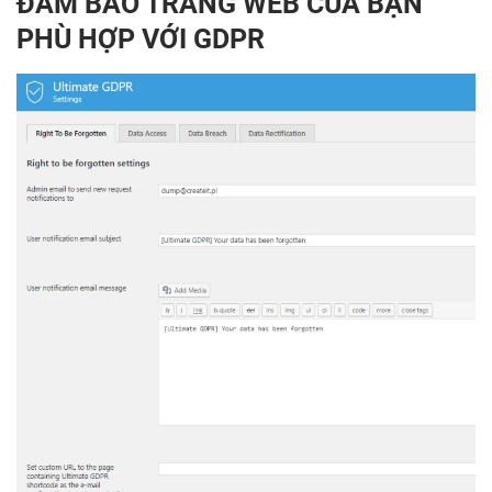
ĐẢM BẢO TRANG WEB CỦA BẠN
PHÙ HỢP VỚI GDPR