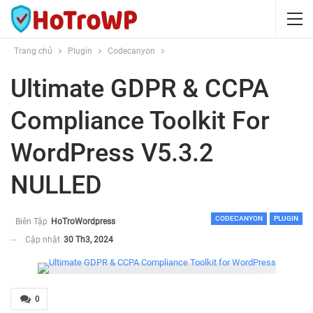
Trang chủ
Plugin
Codecanyon
Ultimate GDPR & CCPA
Compliance Toolkit For
WordPress V5.3.2
NULLED
CODECANYON
PLUGIN
Biên Tập
HoTroWordpress
Cập nhật
30 Th3, 2024
0