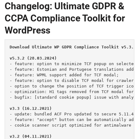
Changelog: Ultimate GDPR &
CCPA Compliance Toolkit for
WordPress
Download Ultimate WP GDPR Compliance Toolkit v5.3.2 
- feature: option to minimize TCF popup on selected 
- feature: Estonian and Portugese translations added
- feature: WPML support added for TCF modal;

- feature: option to disable TCF modal for crawlers a
- option to change the position of TCF trigger icon a
- optimization: H1 tags removed from TCF modal for b
- bugfix: [standard cookie popup] issue with analyti
- update: bundled ACF Pro updated to secure 5.11.4 ve
- feature: "accept" button can be automatically adde
- cookie scanner script optimized for antimalware sof