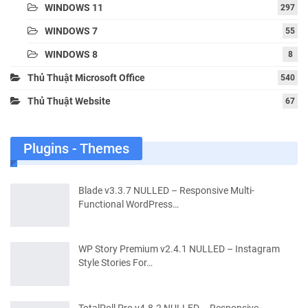
WINDOWS 11
297
WINDOWS 7
55
WINDOWS 8
8
Thủ Thuật Microsoft Office
540
Thủ Thuật Website
67
Plugins - Themes
Blade v3.3.7 NULLED – Responsive Multi-
Functional WordPress…
WP Story Premium v2.4.1 NULLED – Instagram
Style Stories For…
TotalPoll Pro v4.8.2 NULLED – Responsive