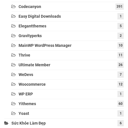
Codecanyon
391
Easy Digital Downloads
1
Elegantthemes
5
Gravityperks
2
MainWP WordPress Manager
10
Thrive
11
Ultimate Member
26
WeDevs
7
Woocommerce
12
WP ERP
1
Yithemes
60
Yoast
1
Sức Khỏe Làm Đẹp
6