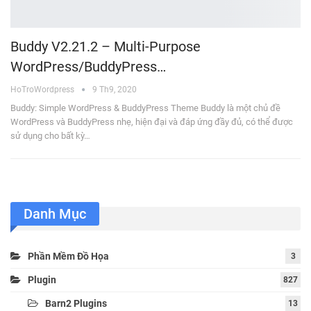
Buddy V2.21.2 – Multi-Purpose
WordPress/BuddyPress…
HoTroWordpress
9 Th9, 2020
Buddy: Simple WordPress & BuddyPress Theme Buddy là một chủ đề
WordPress và BuddyPress nhẹ, hiện đại và đáp ứng đầy đủ, có thể được
sử dụng cho bất kỳ…
Danh Mục
Phần Mềm Đồ Họa
3
Plugin
827
Barn2 Plugins
13