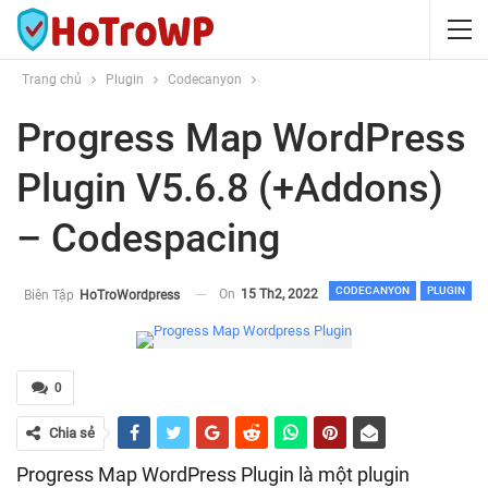
Trang chủ
Plugin
Codecanyon
Progress Map WordPress
Plugin V5.6.8 (+Addons)
– Codespacing
CODECANYON
PLUGIN
On
15 Th2, 2022
Biên Tập
HoTroWordpress
0
Chia sẻ
Progress Map WordPress Plugin là một plugin