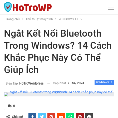
Trang chủ
Thủ thuật máy tính
WINDOWS 11
Ngắt Kết Nối Bluetooth
Trong Windows? 14 Cách
Khắc Phục Này Có Thể
Giúp Ích
WINDOWS 11
Cập nhật
7 Th4, 2024
Biên Tập
HoTroWordpress
0
Chia sẻ