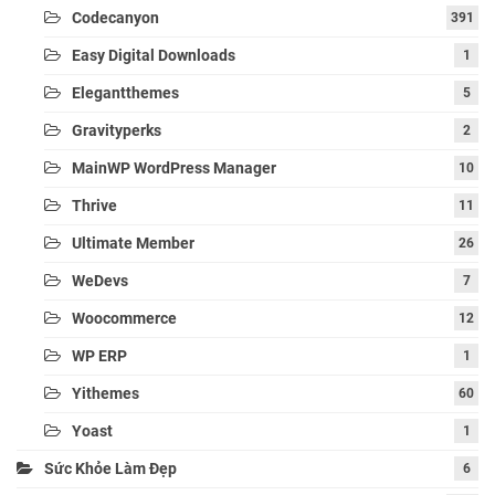
Codecanyon
391
Easy Digital Downloads
1
Elegantthemes
5
Gravityperks
2
MainWP WordPress Manager
10
Thrive
11
Ultimate Member
26
WeDevs
7
Woocommerce
12
WP ERP
1
Yithemes
60
Yoast
1
Sức Khỏe Làm Đẹp
6