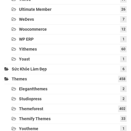
Ultimate Member
26
WeDevs
7
Woocommerce
12
WP ERP
1
Yithemes
60
Yoast
1
Sức Khỏe Làm Đẹp
6
Themes
458
Elegantthemes
2
Studiopress
2
Themeforest
402
Themify Themes
33
Yootheme
1