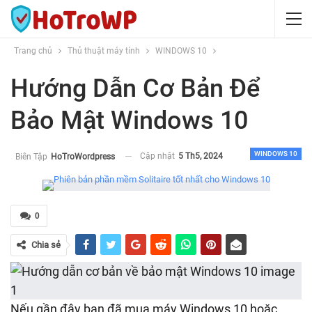
Trang chủ
Thủ thuật máy tính
WINDOWS 10
Hướng Dẫn Cơ Bản Để
Bảo Mật Windows 10
WINDOWS 10
Cập nhật
5 Th5, 2024
Biên Tập
HoTroWordpress
0
Chia sẻ
Nếu gần đây bạn đã mua máy Windows 10 hoặc