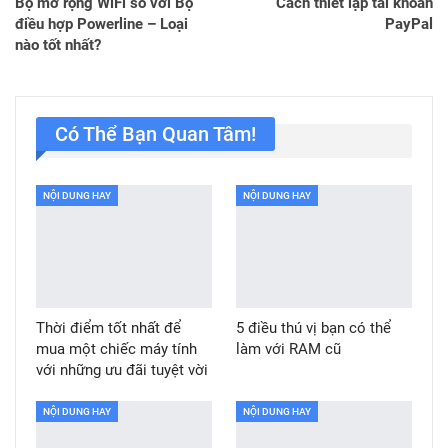
Bộ mở rộng WiFi so với Bộ
Cách thiết lập tài khoản
điều hợp Powerline – Loại
PayPal
nào tốt nhất?
Có Thể Bạn Quan Tâm!
NỘI DUNG HAY
NỘI DUNG HAY
Thời điểm tốt nhất để
5 điều thú vị bạn có thể
mua một chiếc máy tính
làm với RAM cũ
với những ưu đãi tuyệt vời
NỘI DUNG HAY
NỘI DUNG HAY