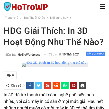
Trang chủ
Thủ Thuật Khác
Nội dung hay
HDG Giải Thích: In 3D
Hoạt Động Như Thế Nào?
NỘI DUNG HAY
Cập nhật
10 Th6, 2021
Biên Tập
HoTroWordpress
0
Chia sẻ
In 3D đã trở thành một công nghệ phổ biến hơn
nhiều, với các máy in có sẵn ở mọi mức giá. Hầu hết
những người muốn có một máy in 3D có thể tìm thấy