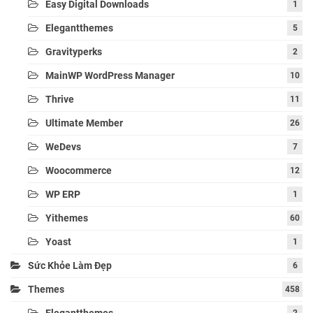
Easy Digital Downloads
1
Elegantthemes
5
Gravityperks
2
MainWP WordPress Manager
10
Thrive
11
Ultimate Member
26
WeDevs
7
Woocommerce
12
WP ERP
1
Yithemes
60
Yoast
1
Sức Khỏe Làm Đẹp
6
Themes
458
Elegantthemes
2