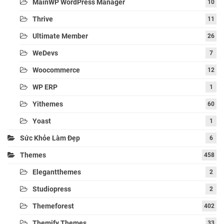
MainWP WordPress Manager
10
Thrive
11
Ultimate Member
26
WeDevs
7
Woocommerce
12
WP ERP
1
Yithemes
60
Yoast
1
Sức Khỏe Làm Đẹp
6
Themes
458
Elegantthemes
2
Studiopress
2
Themeforest
402
Themify Themes
33