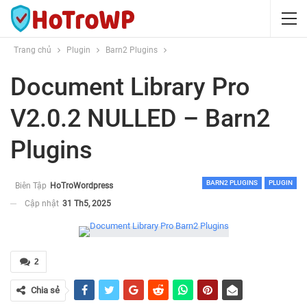
Trang chủ
Plugin
Barn2 Plugins
Document Library Pro
V2.0.2 NULLED – Barn2
Plugins
BARN2 PLUGINS
PLUGIN
Biên Tập
HoTroWordpress
Cập nhật
31 Th5, 2025
2
Chia sẻ