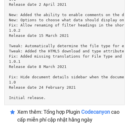
Release date 2 April 2021

New: Added the ability to enable comments on the doc
New: Options to choose what data should display on t
Fix: Allow renaming of filter headings in the shortc
1.0.2

Release date 15 March 2021

Tweak: Automatically determine the file type for ext
Tweak: Added the HTML5 download and type attribute f
Fix: Added missing translations for File Type and Lin
1.0.1

Release date 8 March 2021

Fix: Hide document details sidebar when the document
1.0

Release date 24 February 2021

Initial release.
Xem thêm: Tổng hợp Plugin
Codecanyon
cao
cấp miễn phí cập nhật hằng ngày