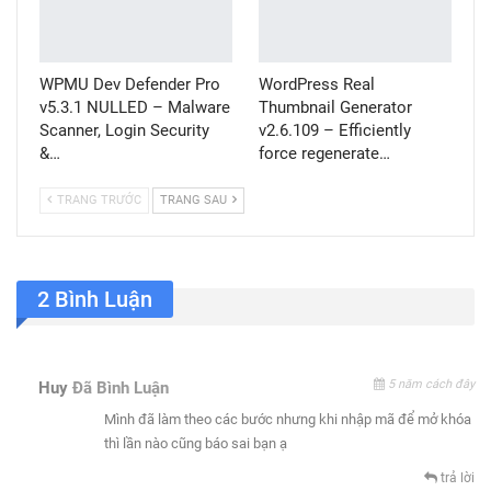
WPMU Dev Defender Pro
WordPress Real
v5.3.1 NULLED – Malware
Thumbnail Generator
Scanner, Login Security
v2.6.109 – Efficiently
&…
force regenerate…
TRANG TRƯỚC
TRANG SAU
2 Bình Luận
5 năm cách đây
Huy
Đã Bình Luận
Mình đã làm theo các bước nhưng khi nhập mã để mở khóa
thì lần nào cũng báo sai bạn ạ
trả lời