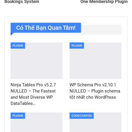
Bookings System
One Membership Plugin
Có Thể Bạn Quan Tâm!
PLUGIN
PLUGIN
Ninja Tables Pro v5.2.7
WP Schema Pro v2.10.1
NULLED – The Fastest
NULLED – Plugin schema
and Most Diverse WP
tốt nhất cho WordPress
DataTables…
PLUGIN
CODECANYON