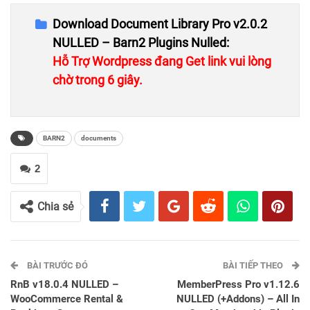
Download Document Library Pro v2.0.2
NULLED – Barn2 Plugins Nulled
:
Hỗ Trợ Wordpress đang Get link vui lòng
chờ trong 5 giây.
BARN2
documents
2
Chia sẻ
BÀI TRƯỚC ĐÓ
BÀI TIẾP THEO
RnB v18.0.4 NULLED –
MemberPress Pro v1.12.6
WooCommerce Rental &
NULLED (+Addons) – All In