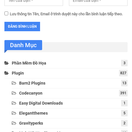
Lưu thông tin Tên, Email ở trình duyệt này cho lần bình luận tiếp theo.
Danh Mục
Phần Mềm Đồ Họa
3
Plugin
827
Barn2 Plugins
13
Codecanyon
391
Easy Digital Downloads
1
Elegantthemes
5
Gravityperks
2