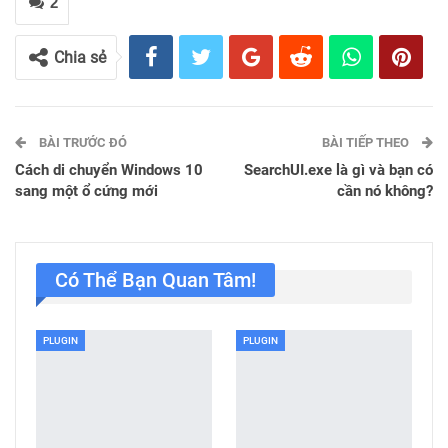
2
Chia sẻ
BÀI TRƯỚC ĐÓ
BÀI TIẾP THEO
Cách di chuyển Windows 10
SearchUI.exe là gì và bạn có
sang một ổ cứng mới
cần nó không?
Có Thể Bạn Quan Tâm!
PLUGIN
PLUGIN