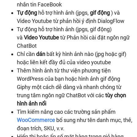
nhắn tin FaceBook
Tự động
hỗ trợ hình ảnh (jpgs,
gif động
) và
Video Youtube từ phản hồi ý định DialogFlow
Tự động hỗ trợ hình ảnh (jpgs, gif động)
và
Video Youtube
từ Phản hồi cài đặt ngôn ngữ
ChatBot
Chỉ cần
dán
bất kỳ hình ảnh nào (jpg hoặc gif)
hoặc liên kết đầy đủ của video youtube
Thêm hình ảnh từ thư viện phương tiện
WordPress của bạn hoặc hình ảnh gif động
Giphy một cách dễ dàng và nhanh chóng từ
trung tâm ngôn ngữ ChatBot với các
tùy chọn
hình ảnh nổi
Tìm kiếm nâng cao các trường sản phẩm
WooCommerce
bổ sung như tên danh mục, thẻ,
đoạn trích, SKU, v.v.
Hiển thị hoặc ẩn số mặt hàng trong giỏ hàng