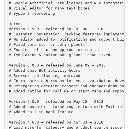
# Google Artificial Intelligence and NLP integration
# Visual editor for many text boxes

# Sypport reordering

<pre>

Version 6.5.0 – released on Jul 06 – 2018

# Customer Converstion Tracking features implemented.
# Wp editor added to notifications and support builde
# Fixed some css for admin panel.

# Enabled full screen option for mobile

# Templating & custom background issue fixed.

Version 6.0.0 – released on June 09 – 2018

# Added Chat Bot activity hours

# Browser tab flashing improved

# Extra backslash issues for email validation have b
# Retargeting greeting message and shopper demo name
# Added option for Call Me on start menu and support

Version 5.0.0 – released on May 22 – 2018

# Added customer retargeting feature with Exit inten
# Added call me back feature

Version 4.6.0 – released on Apr 23 – 2018

# Load more for category and product search issue fix