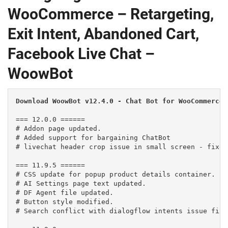
WooCommerce – Retargeting,
Exit Intent, Abandoned Cart,
Facebook Live Chat –
WoowBot
Download WoowBot v12.4.0 - Chat Bot for WooCommerce 
=== 12.0.0 ======

# Addon page updated.

# Added support for bargaining ChatBot

# livechat header crop issue in small screen - fixed.
=== 11.9.5 ======

# CSS update for popup product details container.

# AI Settings page text updated.

# DF Agent file updated.

# Button style modified.

# Search conflict with dialogflow intents issue fixed