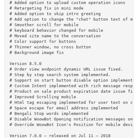
# Added option to upload custom operation icons

# Retargeting fix in mini mode

# Added option to skip intro greeting

# Add option to change the "chat" button text of mini
# Smoother scroll for mobile

# keyboard behavior changed for mobile

# Moved site name to the conversation

# Color support for buttons

# Thinner window, no cross button

# Background image fix

Version 8.5.0

# Order view endpoint dynamic URL issue fixed.

# Step by step search system implemented.

# Support on start button disable option implemented

# Custom Intent implemented with rich message respon
# Product on sale product expiration date issue fixed
# Improved Scrolling mobile

# Html tag escaping implemented for user text on cha
# Space escape for email address implemented

# Bengali Stop words implemented 

# Disable WoowBot Opening notification messages on m
# Override WoowBot Icon's Position for mobile devices
Version 7.0.0 – released on Jul 11 – 2018
