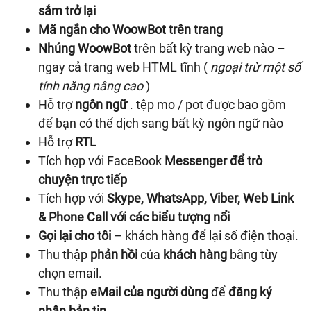
sắm trở lại
Mã ngắn cho WoowBot trên trang
Nhúng WoowBot
trên bất kỳ trang web nào –
ngay cả trang web HTML tĩnh (
ngoại trừ một số
tính năng nâng cao
)
Hỗ trợ
ngôn ngữ
. tệp mo / pot được bao gồm
để bạn có thể dịch sang bất kỳ ngôn ngữ nào
Hỗ trợ
RTL
Tích hợp với FaceBook
Messenger để trò
chuyện trực tiếp
Tích hợp với
Skype, WhatsApp, Viber, Web Link
& Phone Call với các biểu tượng nổi
Gọi lại cho tôi
– khách hàng để lại số điện thoại.
Thu thập
phản hồi
của
khách hàng
bằng tùy
chọn email.
Thu thập
eMail của người dùng
để
đăng ký
nhận bản tin