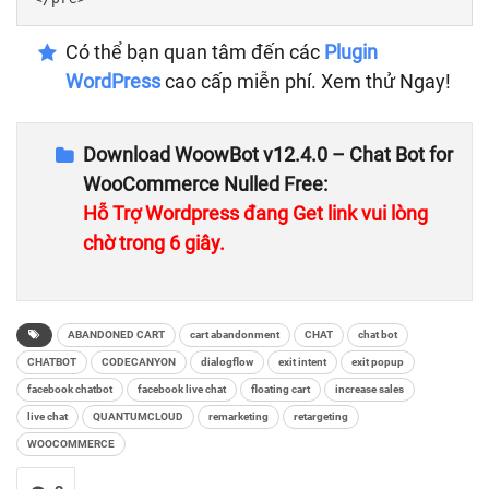
Có thể bạn quan tâm đến các
Plugin
WordPress
cao cấp miễn phí. Xem thử Ngay!
Download WoowBot v12.4.0 – Chat Bot for
WooCommerce Nulled Free:
Hỗ Trợ Wordpress đang Get link vui lòng
chờ trong 5 giây.
ABANDONED CART
cart abandonment
CHAT
chat bot
CHATBOT
CODECANYON
dialogflow
exit intent
exit popup
facebook chatbot
facebook live chat
floating cart
increase sales
live chat
QUANTUMCLOUD
remarketing
retargeting
WOOCOMMERCE