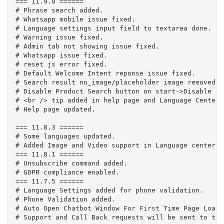
=== 11.9.0 ======

# Phrase search added.

# Whatsapp mobile issue fixed.

# Language settings input field to textarea done.

# Warning issue fixed.

# Admin tab not showing issue fixed.

# Whatsapp issue fixed.

# reset js error fixed.

# Default Welcome Intent reponse issue fixed.

# Search result no_image/placeholder image removed.

# Disable Product Search button on start->Disable Pr
# <br /> tip added in help page and Language Center.

# Help page updated.

=== 11.8.3 ======

# Some languages updated.

# Added Image and Video support in Language center a
=== 11.8.1 ======

# Unsubscribe command added.

# GDPR compliance enabled.

=== 11.7.5 ======

# Language Settings added for phone validation.

# Phone Validation added.

# Auto Open Chatbot Window For First Time Page Load 
# Support and Call Back requests will be sent to thi