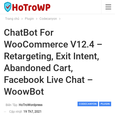
Trang chủ
Plugin
Codecanyon
ChatBot For
WooCommerce V12.4 –
Retargeting, Exit Intent,
Abandoned Cart,
Facebook Live Chat –
WoowBot
CODECANYON
PLUGIN
Biên Tập
HoTroWordpress
Cập nhật
19 Th7, 2021