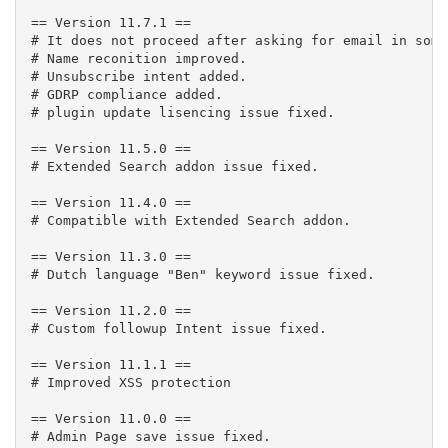
== Version 11.7.1 ==

# It does not proceed after asking for email in some
# Name reconition improved.

# Unsubscribe intent added.

# GDRP compliance added.

# plugin update lisencing issue fixed.

== Version 11.5.0 ==

# Extended Search addon issue fixed.

== Version 11.4.0 ==

# Compatible with Extended Search addon.

== Version 11.3.0 ==

# Dutch language "Ben" keyword issue fixed.

== Version 11.2.0 ==

# Custom followup Intent issue fixed.

== Version 11.1.1 ==

# Improved XSS protection

== Version 11.0.0 ==

# Admin Page save issue fixed.
