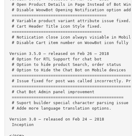
 # Open Product Details in Page Instead of Bot Windo
 # Disable WoowBot Opening Notification option added

 =======================================

 # Variable product variant attribute issue fixed.

 # Cart Header Title icon Style fixed.

 =====================================

 # Notiication close icon always visiable in Mobile d
 # Disable Cart item number on WoowBot icon fully im
Version 3.5.0 – released on Feb 26 – 2018

 # Option for RTL Support for chat bot

 # Option to hide product Search, order status

 # Option to Hide the Chat Bot on Mobile devices

 ===================================================

 # Issue fixed for post was called incorrectly. Prod
 ====================================================
 # Chat Bot Admin panel improvement

 ==============================================

 # Suport builder special character parsing issue fix
 # Adde more language translation options.

Version 3.0 – released on Feb 24 – 2018

 Inception

</pre>