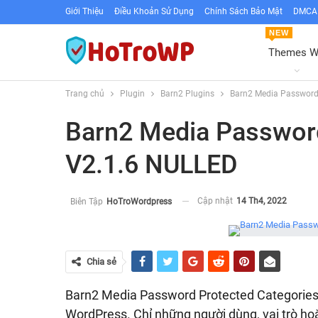
Giới Thiệu
Điều Khoản Sử Dụng
Chính Sách Bảo Mật
DMCA 
NEW
Themes 
Trang chủ
Plugin
Barn2 Plugins
Barn2 Media Password 
Barn2 Media Password
V2.1.6 NULLED
Cập nhật
14 Th4, 2022
Biên Tập
HoTroWordpress
Chia sẻ
Barn2 Media Password Protected Categories 
WordPress. Chỉ những người dùng, vai trò ho