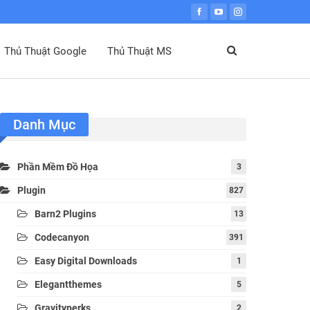
Thủ Thuật Google
Thủ Thuật MS
Danh Mục
Phần Mềm Đồ Họa
3
Plugin
827
Barn2 Plugins
13
Codecanyon
391
Easy Digital Downloads
1
Elegantthemes
5
Gravityperks
2