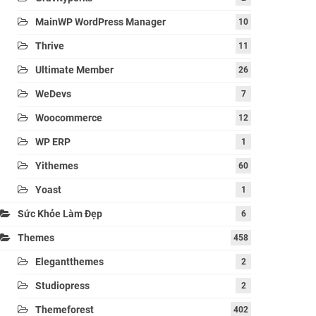
MainWP WordPress Manager
10
Thrive
11
Ultimate Member
26
WeDevs
7
Woocommerce
12
WP ERP
1
Yithemes
60
Yoast
1
Sức Khỏe Làm Đẹp
6
Themes
458
Elegantthemes
2
Studiopress
2
Themeforest
402