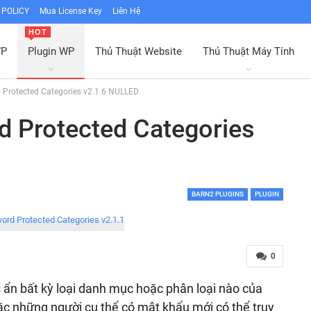
POLICY
Mua License Key
Liên Hệ
HOT
WP
Plugin WP
Thủ Thuật Website
Thủ Thuật Máy Tính
Protected Categories v2.1.6 NULLED
 Protected Categories
BARN2 PLUGINS
PLUGIN
0
ẩn bất kỳ loại danh mục hoặc phân loại nào của
ặc những người cụ thể có mật khẩu mới có thể truy