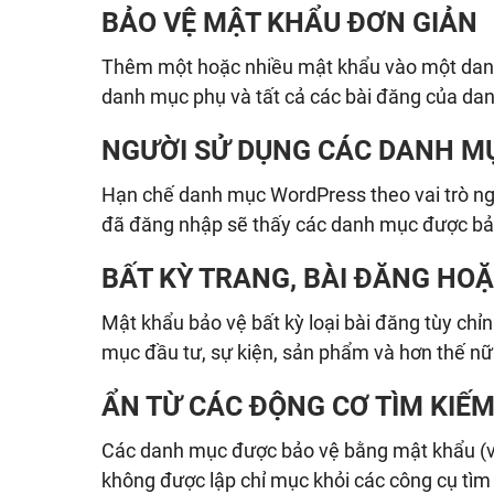
BẢO VỆ MẬT KHẨU ĐƠN GIẢN
Thêm một hoặc nhiều mật khẩu vào một danh
danh mục phụ và tất cả các bài đăng của da
NGƯỜI SỬ DỤNG CÁC DANH MỤ
Hạn chế danh mục WordPress theo vai trò ng
đã đăng nhập sẽ thấy các danh mục được bả
BẤT KỲ TRANG, BÀI ĐĂNG HO
Mật khẩu bảo vệ bất kỳ loại bài đăng tùy chỉ
mục đầu tư, sự kiện, sản phẩm và hơn thế nữ
ẨN TỪ CÁC ĐỘNG CƠ TÌM KIẾ
Các danh mục được bảo vệ bằng mật khẩu (và
không được lập chỉ mục khỏi các công cụ tìm