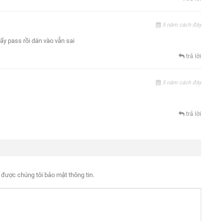
5 năm cách đây
ấy pass rồi dán vào vẫn sai
trả lời
5 năm cách đây
trả lời
 được chúng tôi bảo mật thông tin.