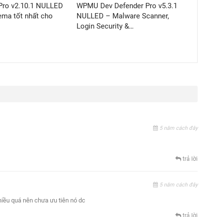
ro v2.10.1 NULLED
WPMU Dev Defender Pro v5.3.1
ema tốt nhất cho
NULLED – Malware Scanner,
Login Security &…
5 năm cách đây
trả lời
5 năm cách đây
nhiều quá nên chưa ưu tiên nó dc
trả lời