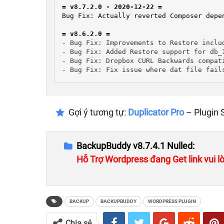
= v8.6.2.0 =
- Bug Fix: Improvements to Restore inclu
- Bug Fix: Added Restore support for db_
- Bug Fix: Dropbox CURL Backwards compati
- Bug Fix: Fix issue where dat file fail
Gợi ý tương tự:
Duplicator Pro
– Plugin 
BackupBuddy v8.7.4.1 Nulled:
Hỗ Trợ Wordpress đang Get link vui lò
BACKUP
BACKUPBUDDY
WORDPRESS PLUGIN
Chia sẻ