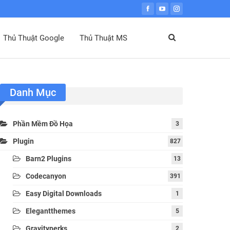
Thủ Thuật Google
Thủ Thuật MS
Danh Mục
Phần Mềm Đồ Họa
3
Plugin
827
Barn2 Plugins
13
Codecanyon
391
Easy Digital Downloads
1
Elegantthemes
5
Gravityperks
2