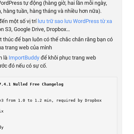
rdPress tự động (hàng giờ, hai lần mỗi ngày,
n, hàng tuần, hàng tháng và nhiều hơn nữa).
ến một số vị trí
lưu trữ sao lưu WordPress từ xa
 S3, Google Drive, Dropbox…
t thúc để bạn luôn có thể chắc chắn rằng bạn có
của trang web của mình
n là
ImportBuddy
để khôi phục trang web
ước đó nếu có sự cố.
.4.1 Nulled Free Changelog

x

y
