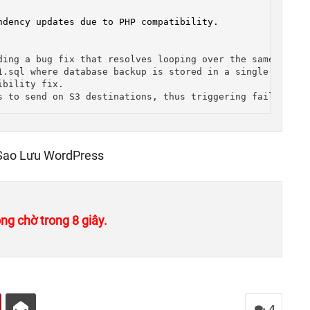
ding a bug fix that resolves looping over the same step.

1.sql where database backup is stored in a single file.

bility fix.

s to send on S3 destinations, thus triggering failure em
Sao Lưu WordPress
ng chờ trong 7 giây.
4