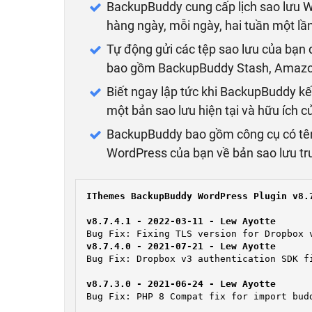
BackupBuddy cung cấp lịch sao lưu Wo
hàng ngày, mỗi ngày, hai tuần một lầ
Tự động gửi các tệp sao lưu của bạn đ
bao gồm BackupBuddy Stash, Amazon
Biết ngay lập tức khi BackupBuddy kế
một bản sao lưu hiện tại và hữu ích 
BackupBuddy bao gồm công cụ có tê
WordPress của bạn về bản sao lưu tr
IThemes BackupBuddy WordPress Plugin v8.7
Bug Fix: Dropbox v3 authentication SDK fi
Bug Fix: PHP 8 Compat fix for import budd