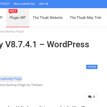
POLICY
Mua License Key
Liên Hệ
HOT
WP
Plugin WP
Thủ Thuật Website
Thủ Thuật Máy Tính
ess Backup Plugin
 V8.7.4.1 – WordPress
PLUGIN
ress Backup Plugin by iThemes
4