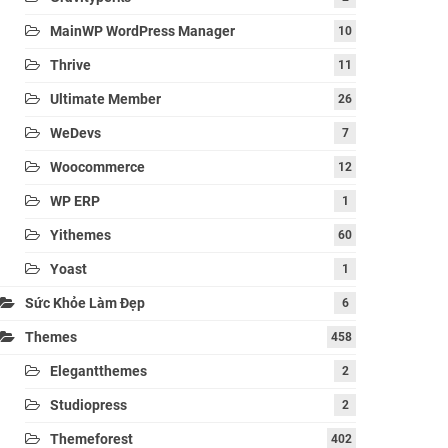
MainWP WordPress Manager
10
Thrive
11
Ultimate Member
26
WeDevs
7
Woocommerce
12
WP ERP
1
Yithemes
60
Yoast
1
Sức Khỏe Làm Đẹp
6
Themes
458
Elegantthemes
2
Studiopress
2
Themeforest
402