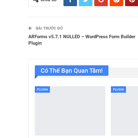
BÀI TRƯỚC ĐÓ
ARForms v5.7.1 NULLED – WordPress Form Builder
Plugin
Có Thể Bạn Quan Tâm!
PLUGIN
PLUGIN