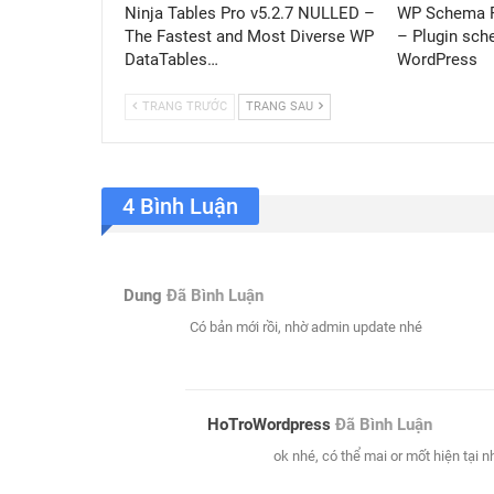
Ninja Tables Pro v5.2.7 NULLED –
WP Schema P
The Fastest and Most Diverse WP
– Plugin sch
DataTables…
WordPress
TRANG TRƯỚC
TRANG SAU
4 Bình Luận
Dung
Đã Bình Luận
Có bản mới rồi, nhờ admin update nhé
HoTroWordpress
Đã Bình Luận
ok nhé, có thể mai or mốt hiện tại 