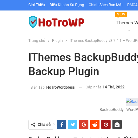
Giới Thiệu
Điều Khoản Sử Dụng
Chính Sách Bảo Mật
DMCA 
NEW
Themes 
Trang chủ
Plugin
IThemes BackupBuddy v8.7.4.1 – WordPr
IThemes BackupBuddy
Backup Plugin
Cập nhật
14 Th3, 2022
Biên Tập
HoTroWordpress
BackupBuddy | WordP
Chia sẻ