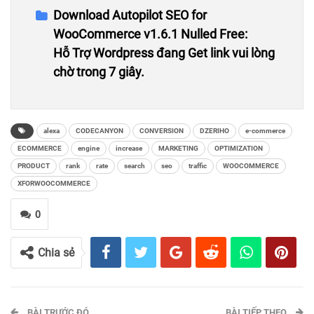
Download Autopilot SEO for
WooCommerce v1.6.1 Nulled Free:
Hỗ Trợ Wordpress đang Get link vui lòng
chờ trong 5 giây.
alexa
CODECANYON
CONVERSION
DZERIHO
e-commerce
ECOMMERCE
engine
increase
MARKETING
OPTIMIZATION
PRODUCT
rank
rate
search
seo
traffic
WOOCOMMERCE
XFORWOOCOMMERCE
0
Chia sẻ
BÀI TRƯỚC ĐÓ
BÀI TIẾP THEO