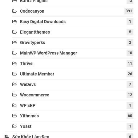
Barn2 Plugins
13
Codecanyon
391
Easy Digital Downloads
1
Elegantthemes
5
Gravityperks
2
MainWP WordPress Manager
10
Thrive
11
Ultimate Member
26
WeDevs
7
Woocommerce
12
WP ERP
1
Yithemes
60
Yoast
1
Sức Khỏe Làm Đẹp
6