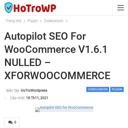
Trang chủ
Plugin
Codecanyon
Autopilot SEO For
WooCommerce V1.6.1
NULLED –
XFORWOOCOMMERCE
CODECANYON
PLUGIN
Biên Tập
HoTroWordpress
Cập nhật
18 Th11, 2021
0