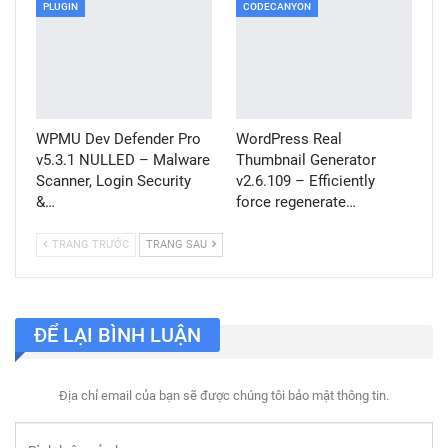
PLUGIN
CODECANYON
WPMU Dev Defender Pro
WordPress Real
v5.3.1 NULLED – Malware
Thumbnail Generator
Scanner, Login Security
v2.6.109 – Efficiently
&…
force regenerate…
TRANG TRƯỚC
TRANG SAU
ĐỂ LẠI BÌNH LUẬN
Địa chỉ email của bạn sẽ được chúng tôi bảo mật thông tin.