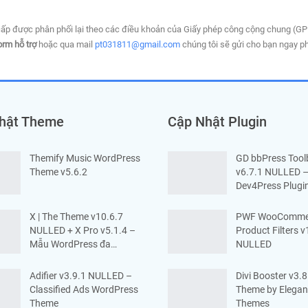
ấp được phân phối lại theo các điều khoản của Giấy phép công cộng chung (G
orm hỗ trợ
hoặc qua mail
pt031811@gmail.com
chúng tôi sẽ gửi cho bạn ngay ph
hật Theme
Cập Nhật Plugin
Themify Music WordPress
GD bbPress Tool
Theme v5.6.2
v6.7.1 NULLED 
Dev4Press Plugin
X | The Theme v10.6.7
PWF WooComme
NULLED + X Pro v5.1.4 –
Product Filters v
Mẫu WordPress đa…
NULLED
Adifier v3.9.1 NULLED –
Divi Booster v3.8
Classified Ads WordPress
Theme by Elegan
Theme
Themes