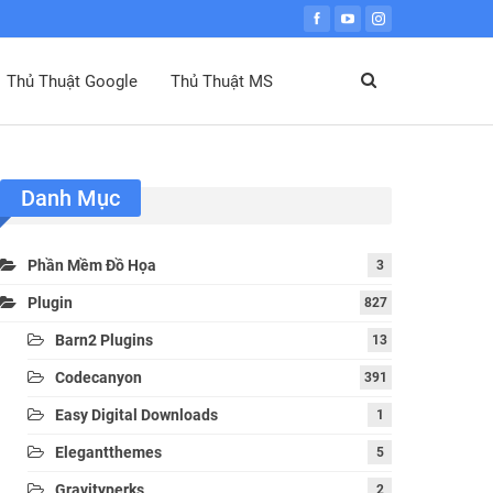
Thủ Thuật Google
Thủ Thuật MS
Danh Mục
Phần Mềm Đồ Họa
3
Plugin
827
Barn2 Plugins
13
Codecanyon
391
Easy Digital Downloads
1
Elegantthemes
5
Gravityperks
2