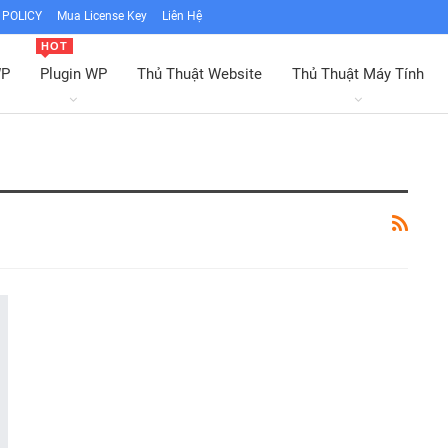
POLICY
Mua License Key
Liên Hệ
HOT
WP
Plugin WP
Thủ Thuật Website
Thủ Thuật Máy Tính