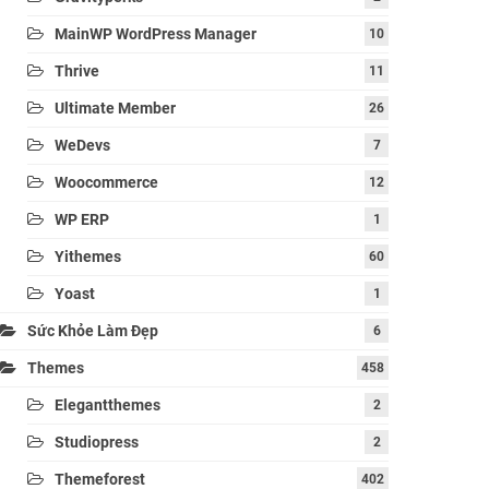
MainWP WordPress Manager
10
Thrive
11
Ultimate Member
26
WeDevs
7
Woocommerce
12
WP ERP
1
Yithemes
60
Yoast
1
Sức Khỏe Làm Đẹp
6
Themes
458
Elegantthemes
2
Studiopress
2
Themeforest
402