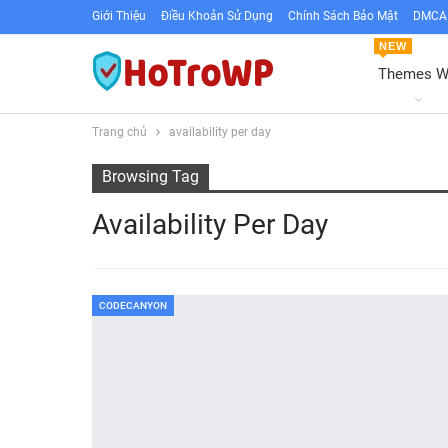
Giới Thiệu
Điều Khoản Sử Dụng
Chính Sách Bảo Mật
DMCA 
NEW
Themes 
Trang chủ
availability per day
Browsing Tag
Availability Per Day
CODECANYON