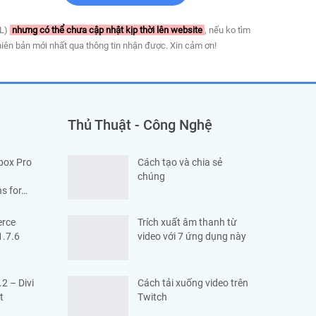
PL)
nhưng có thể chưa cập nhật kịp thời lên website
, nếu ko tìm
iên bản mới nhất qua thông tin nhận được. Xin cảm ơn!
Thủ Thuật - Công Nghệ
box Pro
Cách tạo và chia sẻ
–
chúng
s for…
rce
Trích xuất âm thanh từ
1.7.6
video với 7 ứng dụng này
.2 – Divi
Cách tải xuống video trên
t
Twitch