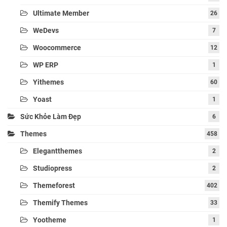
Ultimate Member
26
WeDevs
7
Woocommerce
12
WP ERP
1
Yithemes
60
Yoast
1
Sức Khỏe Làm Đẹp
6
Themes
458
Elegantthemes
2
Studiopress
2
Themeforest
402
Themify Themes
33
Yootheme
1